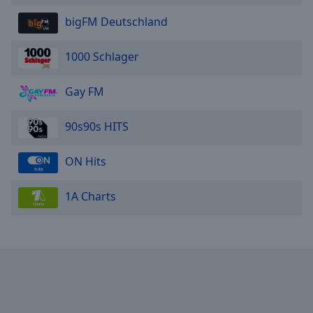
bigFM Deutschland
MDR 1 Sorbischer Rundfunk
1000 Schlager
NDR 1 Niedersachsen
Gay FM
NDR 90.3 FM
90s90s HITS
NDR 2
ON Hits
NDR Blue
1A Charts
NDR 1 Radio MV
NDR Info
NDR 1 Welle Nord