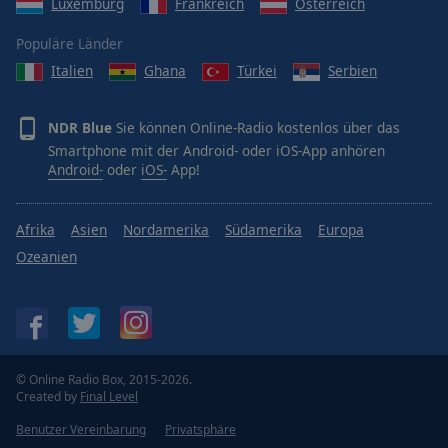
Luxemburg
Frankreich
Österreich
Radio 3
Populäre Länder
Radio Fritz
Italien
Ghana
Türkei
Serbien
Radio Eins
NDR Blue
Sie können Online-Radio kostenlos über das
Smartphone mit der Android- oder iOS-App anhören
rbb24 Inforadio
Android-
oder
iOS-
App!
Antenne Saar
Afrika
Asien
Nordamerika
Südamerika
Europa
Ozeanien
SR 1
SR kultur
SR 3 Saarlandwelle
© Online Radio Box, 2015-2026.
Created by
Final Level
SWR Kultur
Benutzer Vereinbarung
Privatsphäre