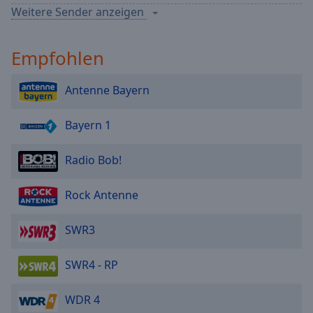
Weitere Sender anzeigen
HR-info Radio
Empfohlen
MDR JUMP
Antenne Bayern
MDR Schlagerwelt Sachsen
Bayern 1
MDR Sachsen
Radio Bob!
MDR Sachsen-Anhalt
Rock Antenne
MDR Thüringen
SWR3
MDR KLASSIK
SWR4 - RP
MDR SPUTNIK
WDR 4
MDR Kultur