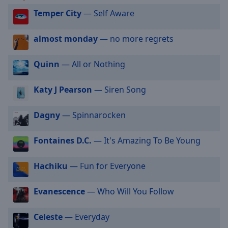
cancel
Temper City
— Self Aware
and
close
almost monday
— no more regrets
the
window.
Quinn
— All or Nothing
Text
Katy J Pearson
— Siren Song
Color
Dagny
— Spinnarocken
Opacity
Fontaines D.C.
— It's Amazing To Be Young
Text
Background
Hachiku
— Fun for Everyone
Color
Evanescence
— Who Will You Follow
Opacity
Celeste
— Everyday