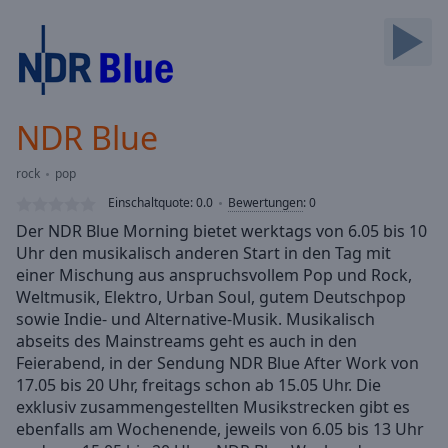
Backward
Skip
Forward
Mute
Current
Time
0:00
NDR Blue
/
Duration
-:-
rock
pop
Loaded
:
0.00%
Einschaltquote:
0.0
Bewertungen
:
0
Stream
Der NDR Blue Morning bietet werktags von 6.05 bis 10
Type
LIVE
Uhr den musikalisch anderen Start in den Tag mit
Seek to
einer Mischung aus anspruchsvollem Pop und Rock,
live,
Weltmusik, Elektro, Urban Soul, gutem Deutschpop
currently
sowie Indie- und Alternative-Musik. Musikalisch
behind
live
LIVE
abseits des Mainstreams geht es auch in den
Remaining
Feierabend, in der Sendung NDR Blue After Work von
Time
-
17.05 bis 20 Uhr, freitags schon ab 15.05 Uhr. Die
-:-
exklusiv zusammengestellten Musikstrecken gibt es
ebenfalls am Wochenende, jeweils von 6.05 bis 13 Uhr
1x