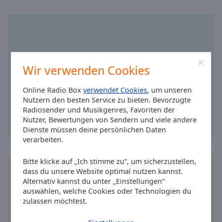
Reset
Done
Close
Modal
Dialog
End
of
Wir verwenden Cookies
dialog
window.
Online Radio Box
verwendet Cookies
, um unseren
Nutzern den besten Service zu bieten. Bevorzugte
Radiosender und Musikgenres, Favoriten der
Nutzer, Bewertungen von Sendern und viele andere
Dienste müssen deine persönlichen Daten
verarbeiten.
Bitte klicke auf „Ich stimme zu“, um sicherzustellen,
Installieren Sie gratis
Gratisapp
auf Ihrem
dass du unsere Website optimal nutzen kannst.
Smartphone die Online Radio Box-App und hören
Alternativ kannst du unter „Einstellungen“
Sie Ihr Lieblingsradio online an, wo Sie immer
auswählen, welche Cookies oder Technologien du
wollen.
zulassen möchtest.