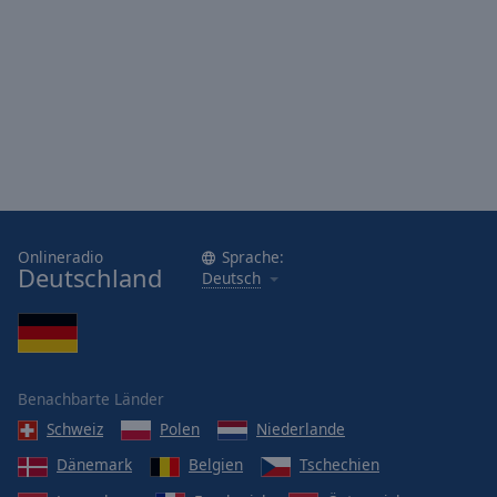
NDR Kultur
NDR Schlager
NDR Info Spezial
Bremen NEXT
Bremen Vier
Onlineradio
Sprache:
Deutschland
Deutsch
Bremen Eins
Bremen Zwei
Benachbarte Länder
rbb 88.8
Schweiz
Polen
Niederlande
Antenne Brandenburg
Dänemark
Belgien
Tschechien