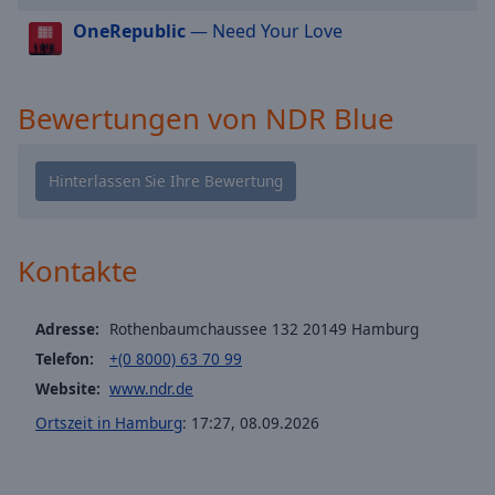
Caption
Area
OneRepublic
— Need Your Love
Background
Color
Bewertungen von NDR Blue
Opacity
Font
Size
Kontakte
Text
Edge
Adresse:
Rothenbaumchaussee 132 20149 Hamburg
Style
Telefon:
+(0 8000) 63 70 99
Website:
www.ndr.de
Font
Ortszeit in Hamburg
:
17:27
,
08.09.2026
Family