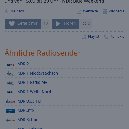
und von 15.05 bis 20 Uhr - NDR Blue Weekend.
Playback
Rate
Deutsch
Webseite
Chapters
Gefällt mir
67
Hören
0
Chapters
Playlist
Kontakte
Descriptions
Ähnliche Radiosender
descriptions
off
,
NDR 2
selected
NDR 1 Niedersachsen
Subtitles
NDR 1 Radio MV
subtitles
NDR 1 Welle Nord
settings
,
opens
NDR 90.3 FM
subtitles
NDR Info
settings
dialog
NDR Kultur
subtitles
NDR Schlager