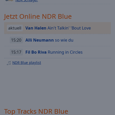
off
,
selected
Jetzt Online NDR Blue
Audio
Track
aktuell
Van Halen
Ain't Talkin' 'Bout Love
Picture-
in-
15:20
Alli Neumann
so wie du
Picture
Fullscreen
This
15:17
Fil Bo Riva
Running in Circles
is
NDR Blue playlist
a
modal
window.
Beginning
of
dialog
window.
Escape
Top Tracks NDR Blue
will