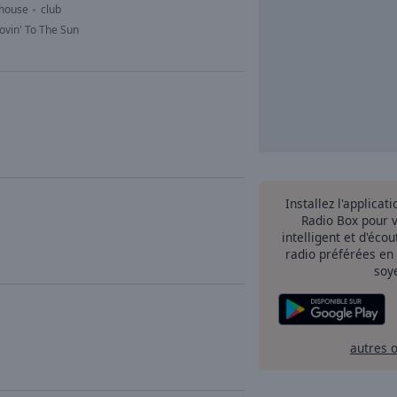
 house
club
vin' To The Sun
Installez l'applicat
Radio Box pour 
intelligent et d'éco
radio préférées en
soy
autres 