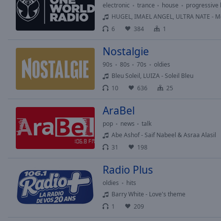
Chapters
electronic
trance
house
progressive
HUGEL, IMAEL ANGEL, ULTRA NATE - Mo
Descriptions
6
384
1
descriptions
off
,
Nostalgie
selected
90s
80s
70s
oldies
Bleu Soleil, LUIZA - Soleil Bleu
Subtitles
10
636
25
subtitles
AraBel
settings
,
opens
pop
news
talk
subtitles
Abe Ashof - Saif Nabeel & Asraa Alasil
settings
31
198
dialog
subtitles
Radio Plus
off
,
oldies
hits
selected
Barry White - Love's theme
Audio
1
209
Track