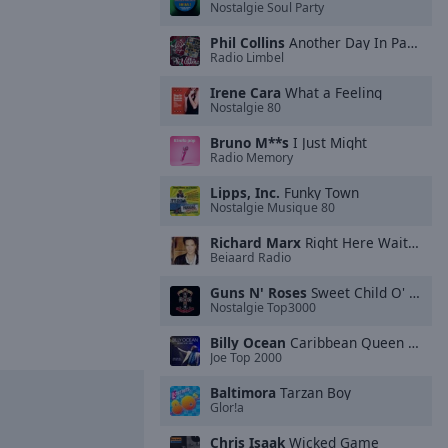
Nostalgie Soul Party
Phil Collins
Another Day In Paradise (2016 Remastered)
Radio Limbel
Irene Cara
What a Feeling
Nostalgie 80
Bruno M**s
I Just Might
Radio Memory
Lipps, Inc.
Funky Town
Nostalgie Musique 80
Richard Marx
Right Here Waiting
Beiaard Radio
Guns N' Roses
Sweet Child O' Mine
Nostalgie Top3000
Billy Ocean
Caribbean Queen (No More Love On the Run)
Joe Top 2000
Baltimora
Tarzan Boy
Glor!a
Chris Isaak
Wicked Game