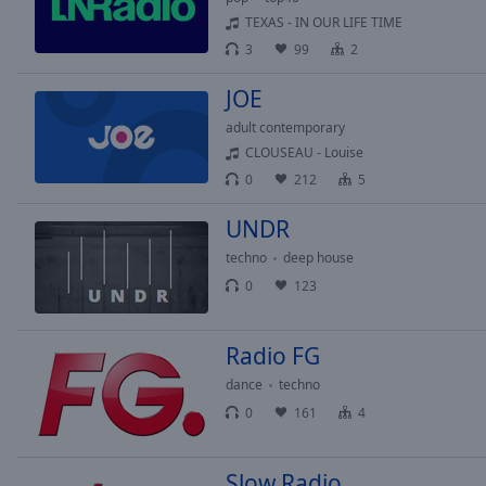
of
TEXAS - IN OUR LIFE TIME
dialog
3
99
2
window.
JOE
adult contemporary
CLOUSEAU - Louise
0
212
5
UNDR
techno
deep house
0
123
Radio FG
dance
techno
0
161
4
Slow Radio