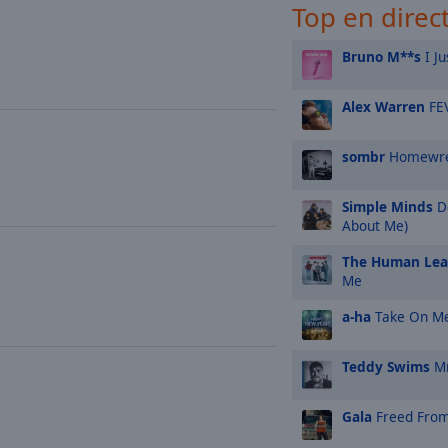
Top en direc
Bruno M**s
I Ju
Alex Warren
FE
sombr
Homewre
Simple Minds
Do
About Me)
The Human Le
Me
a-ha
Take On M
Teddy Swims
Mr
Gala
Freed From