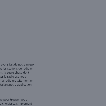
s avons fait de notre mieux
s les stations de radio en
nt, la seule chose dont
er la radio est notre
r la radio gratuitement en
stallant notre application
che pour trouver votre
ou choisissez simplement