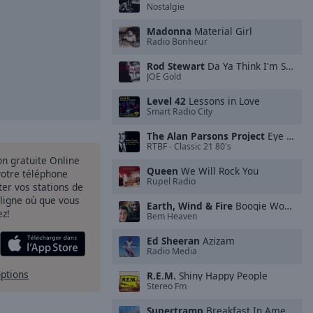
Nostalgie
Madonna
Material Girl
Radio Bonheur
Rod Stewart
Da Ya Think I'm S**y?
JOE Gold
Level 42
Lessons in Love
Smart Radio City
The Alan Parsons Project
Eye in the Sky
RTBF - Classic 21 80's
ion gratuite Online
Queen
We Will Rock You
votre téléphone
Rupel Radio
uter vos stations de
 ligne où que vous
Earth, Wind & Fire
Boogie Wonderland
ez!
Bem Heaven
Ed Sheeran
Azizam
Radio Media
options
R.E.M.
Shiny Happy People
Stereo Fm
Supertramp
Breakfast In America