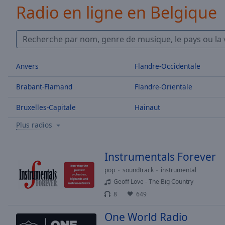
/
Radio en ligne en Belgique
Duration
-:-
Loaded
:
0.00%
0:00
Stream
Anvers
Flandre-Occidentale
Type
LIVE
Seek to
Brabant-Flamand
Flandre-Orientale
live,
currently
behind
Bruxelles-Capitale
Hainaut
live
LIVE
Remaining
Plus radios
Time
-
-:-
Instrumentals Forever
1x
pop
soundtrack
instrumental
Playback
Geoff Love - The Big Country
Rate
8
649
Chapters
One World Radio