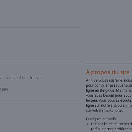
À propos du site
s
oldies
60s
french
Afin de vous satisfaire, nou
pour compiler presque toute
 1994
ligne en Belgique. Maintena
vous avez besoin pour écout
lecteur. Vous pouvez écoute
ligne sur notre site ou en in
sur votre smartphone.
Quelques conseils:
Utilisez l'outil de recher
radio internet préférée 