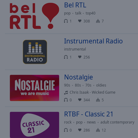
Bel RTL
Picture-
in-
pop
talk
top40
Picture
1
308
7
Fullscreen
This
is
Instrumental Radio
a
modal
instrumental
window.
1
256
Beginning
Nostalgie
of
dialog
90s
80s
70s
oldies
window.
Chris Isaak - Wicked Game
Escape
0
344
5
will
cancel
RTBF - Classic 21
and
rock
pop
news
adult contemporary
close
0
286
12
the