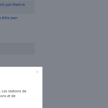
rls Just Want to
n
Billie Jean
s. Les stations de
ions et de