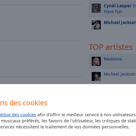
Cyndi Lauper
Gi
Have Fun
Michael Jackso
TOP artistes
Madonna
Michael Jackson
Queen
ons des cookies
Elton John
utilise des cookies
afin d'offrir le meilleur service à nos utilisateur
Tina Turner
musicaux préférés, les favoris de l'utilisateur, les critiques de stat
rvices nécessitent le traitement de vos données personnelles.
Aretha Franklin