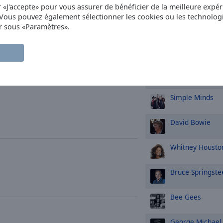
r «J'accepte» pour vous assurer de bénéficier de la meilleure expéri
 Vous pouvez également sélectionner les cookies ou les technolog
ABBA
r sous «Paramètres».
Rod Stewart
U2
Simple Minds
David Bowie
Whitney Housto
Bruce Springste
Bee Gees
George Michael