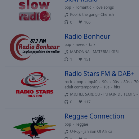
pop
romantic
love songs
Kool & the gang - Cherish
0
166
Radio Bonheur
pop
news
talk
MADONNA - MATERIAL GIRL
1
151
Radio Stars FM & DAB+
rock
pop
top40
90s
00s
80s
70
adult contemporary
10s
hits
MICHEL SARDOU - PUTAIN DE TEMPS -
0
117
Reggae Connection
pop
reggae
U-Roy - Jah Son Of Africa