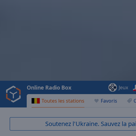
Video
Player
is
loading.
Play
Video
Online Radio Box
Jeux
Play
Skip
Toutes les stations
Favoris
Backward
Skip
Forward
Mute
Soutenez l'Ukraine. Sauvez la p
Current
Time
0:00