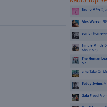
Radio Top S
Bruno M**s
I Ju
Alex Warren
FE
sombr
Homewre
Simple Minds
Do
About Me)
The Human Le
Me
a-ha
Take On M
Teddy Swims
Mr
Gala
Freed From