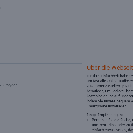
t
Über die Websei
Für Ihre Einfachheit haben 
um fast alle Online-Radiose
73 Polydor
zusammenzustellen. Jetzt ist
benötigen, um Radio zu höre
kostenlos online auf unser
indem Sie unsere bequem A
Smartphone installieren.
Einige Empfehlungen:
Benutzen Sie die Suche, 
Internetradiosender zu f
einfach etwas Neues, das