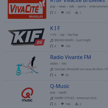
RTBF Vivacité Bruxelles
pop
news
talk
sports
entertainmen
5
143
1
K I F
r'n'b
rap
hip-hop
BRUNO MARS - I just might
8
156
Radio Vivante FM
oldies
hits
Georges Moustaki Les eaux de Mars 19
4
95
Q-Music
pop
top40
HARRY STYLES - American Girls
5
184
2