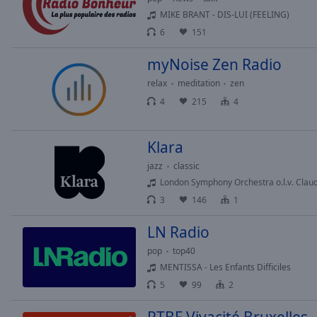
of
MIKE BRANT - DIS-LUI (FEELING)
dialog
6
151
window.
myNoise Zen Radio
relax
meditation
zen
4
215
4
Klara
jazz
classic
London Symphony Orchestra o.l.v. Clau
3
146
1
LN Radio
pop
top40
MENTISSA - Les Enfants Difficiles
5
99
2