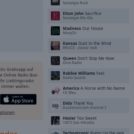
Nostalgie Rock
Elton John
Sacrifice
Nostalgie 90s-00s
Madness
Our House
MooyZo
Kansas
Dust In the Wind
BRUCE - classic rock
Queen
Don't Stop Me Now
Dino Radio
atis Gratisapp auf
Robbie Williams
Feel
e Online Radio Box-
Radio Quartz
Ihr Lieblingsradio
e immer wollen.
America
A Horse with No Name
CK Bleu
Dido
Thank You
truckersnl.com channel 2
ptionen
Hozier
Too Sweet
100'5 Das Hitradio
Technotronic
Pump Up the Jam