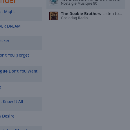
ender
Nostalgie Musique 80
st Might
The Doobie Brothers
Listen to the Music
Goeiedag Radio
VER DREAM
cker
n't You (Forget
ague
Don't You Want
e
. Know It All
 Desire