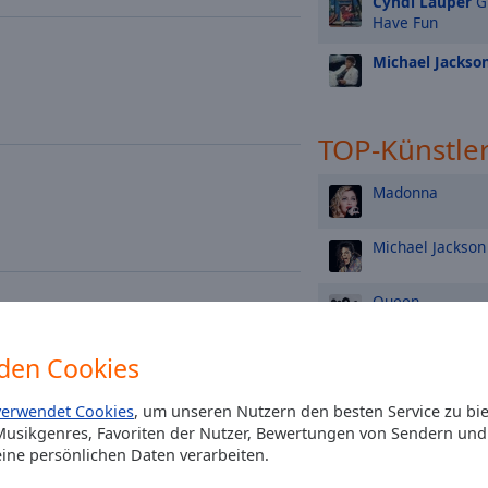
Cyndi Lauper
Gi
Have Fun
Michael Jackso
TOP-Künstle
Madonna
Michael Jackson
Queen
Elton John
den Cookies
Tina Turner
verwendet Cookies
, um unseren Nutzern den besten Service zu bi
usikgenres, Favoriten der Nutzer, Bewertungen von Sendern und 
ine persönlichen Daten verarbeiten.
Aretha Franklin