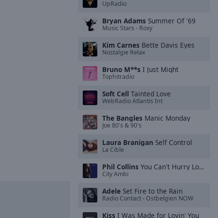
UpRadio
Bryan Adams
Summer Of '69
Music Stars - Roxy
Kim Carnes
Bette Davis Eyes
Nostalgie Relax
Bruno M**s
I Just Might
Tophitradio
Soft Cell
Tainted Love
WebRadio Atlantis Int
The Bangles
Manic Monday
Joe 80's & 90's
Laura Branigan
Self Control
La Cible
Phil Collins
You Can't Hurry Love
City Ambi
Adele
Set Fire to the Rain
Radio Contact - Ostbelgien NOW
Kiss
I Was Made for Lovin' You