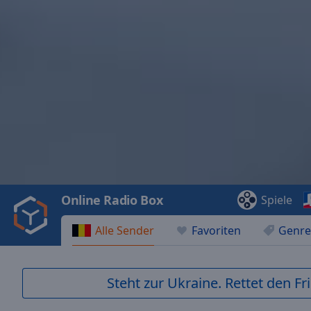
Video
Player
is
loading.
Play
Video
Online Radio Box
Spiele
Play
Skip
Alle Sender
Favoriten
Genre
Backward
Skip
Forward
Mute
Steht zur Ukraine. Rettet den Fr
Current
Time
0:00