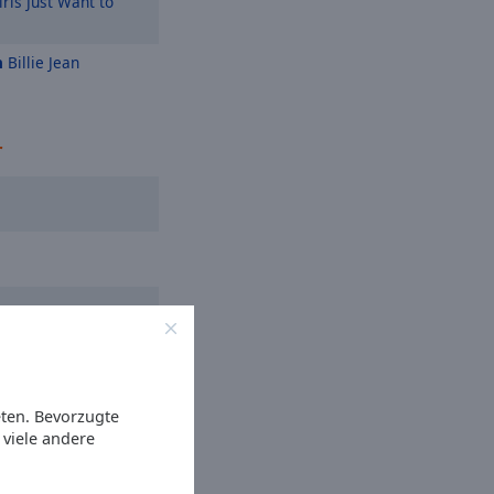
rls Just Want to
n
Billie Jean
r
eten. Bevorzugte
viele andere