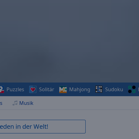
Puzzles
Solitär
Mahjong
Sudoku
s
Musik
ieden in der Welt!