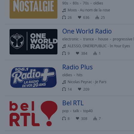
Chapters
90s
80s
70s
oldies
Moos - Au nom de la rose
Descriptions
26
636
25
descriptions
off
,
One World Radio
selected
electronic
trance
house
progressive
ALESSO, ONEREPUBLIC - In Your Eyes
Subtitles
9
384
1
subtitles
Radio Plus
settings
,
opens
oldies
hits
subtitles
Nicolas Peyrac - Je Pars
settings
14
209
dialog
subtitles
Bel RTL
off
,
pop
talk
top40
selected
8
308
7
Audio
Track