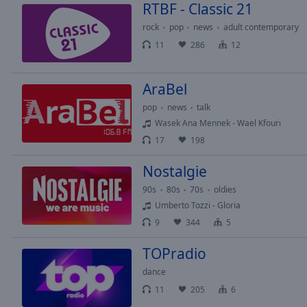
RTBF - Classic 21
Picture-
in-
rock
pop
news
adult contemporary
Picture
11
286
12
Fullscreen
This
is
AraBel
a
pop
news
talk
modal
Wasek Ana Mennek - Wael Kfouri
window.
17
198
Beginning
Nostalgie
of
dialog
90s
80s
70s
oldies
window.
Umberto Tozzi - Gloria
Escape
9
344
5
will
cancel
TOPradio
and
dance
close
11
205
6
the