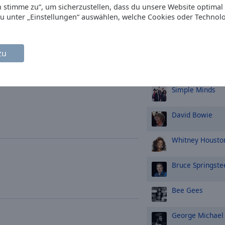
Ich stimme zu“, um sicherzustellen, dass du unsere Website optimal
ABBA
du unter „Einstellungen“ auswählen, welche Cookies oder Technol
Rod Stewart
zu
U2
Simple Minds
David Bowie
Whitney Housto
Bruce Springste
Bee Gees
George Michael