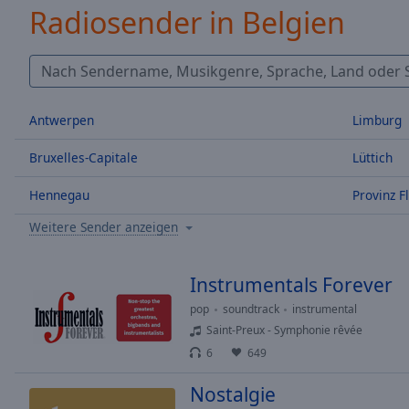
/
Radiosender in Belgien
Duration
-:-
Loaded
:
0.00%
0:00
Stream
Antwerpen
Limburg
Type
LIVE
Seek to
Bruxelles-Capitale
Lüttich
live,
currently
behind
Hennegau
Provinz F
live
LIVE
Remaining
Weitere Sender anzeigen
Time
-
-:-
Instrumentals Forever
1x
pop
soundtrack
instrumental
Playback
Saint-Preux - Symphonie rêvée
Rate
6
649
Chapters
Nostalgie