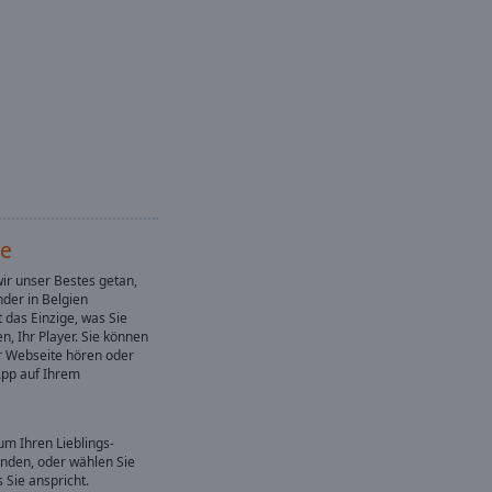
te
wir unser Bestes getan,
nder in Belgien
 das Einzige, was Sie
n, Ihr Player. Sie können
er Webseite hören oder
pp auf Ihrem
um Ihren Lieblings-
inden, oder wählen Sie
 Sie anspricht.