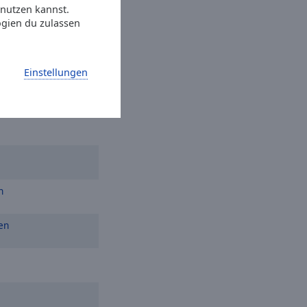
 nutzen kannst.
ogien du zulassen
Einstellungen
n
en