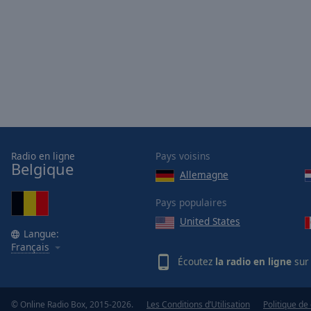
Opacity
Font
Size
Text
Edge
Style
Radio en ligne
Pays voisins
Belgique
Allemagne
Font
Family
Pays populaires
United States
Langue:
Reset
Français
Done
Écoutez
la radio en ligne
sur 
Close
Modal
Dialog
© Online Radio Box, 2015-2026.
Les Conditions d’Utilisation
Politique de 
End