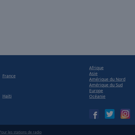
Afrique
Asie
France
Amérique du Nord
Amérique du Sud
Europe
Haïti
Océanie
Pour les stations de radio