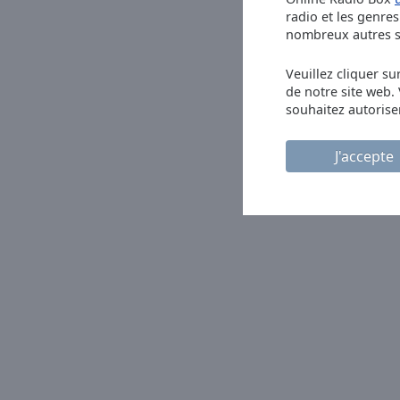
radio et les genres 
Picture-
nombreux autres se
in-
Picture
Fullscreen
Veuillez cliquer su
This
de notre site web.
is
souhaitez autorise
a
modal
J'accepte
window.
Beginning
of
dialog
window.
Escape
will
cancel
and
close
the