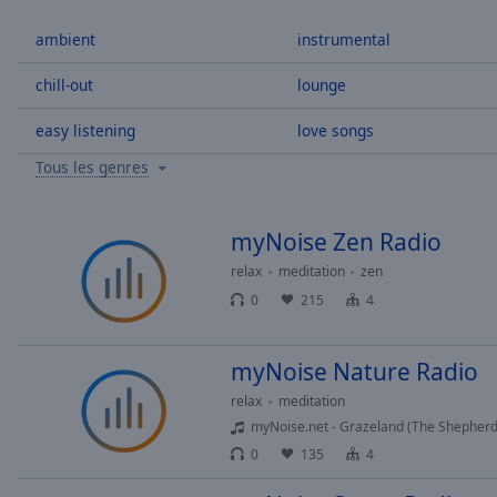
/
Duration
-:-
ambient
instrumental
Loaded
:
0.00%
chill-out
lounge
0:00
easy listening
love songs
Stream
Type
LIVE
Tous les genres
Seek to
live,
currently
behind
myNoise Zen Radio
live
LIVE
Remaining
relax
meditation
zen
Time
-
0
215
4
-:-
myNoise Nature Radio
1x
Playback
relax
meditation
Rate
myNoise.net - Grazeland (The Shepherd
0
135
4
Chapters