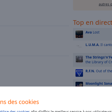
autres 
Top en direc
Ava
Lost
L.U.M.A.
Il cant
The Strings'n'F
the Library of C
R.F.N.
Out of th
Moonlight Sona
Regen
Regen au
ons des cookies
Hari Bhajan Ka
utilise des cookies
afin d'offrir le meilleur service à nos utilisateur