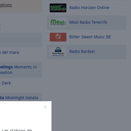
options
Radio Horizon Online
Mooi Radio Tenerife
t
Bitter Sweet Music BE
Radio Barbier
o del mare
eelings
Moments in
reation
e Dark
ta
Moonlight Sonata
f der Haut
ur Khalsa
Ik Ardas
s. Les stations de