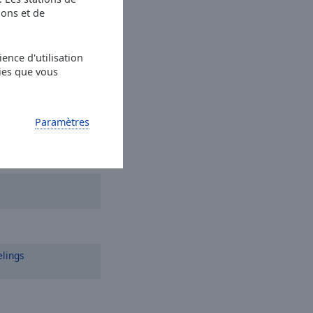
ions et de
d
Believer
ence d'utilisation
wood
Where the
ies que vous
ing Frequencies MT
 Detox
Paramètres
elings