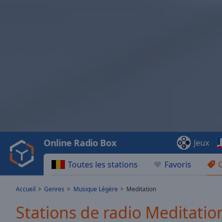
Video
Player
is
loading.
Play
Video
Online Radio Box
Jeux
Play
Skip
Toutes les stations
Favoris
Backward
Skip
Forward
Accueil
Genres
Musique Légère
Meditation
Mute
Current
Stations de radio Meditatio
Time
0:00