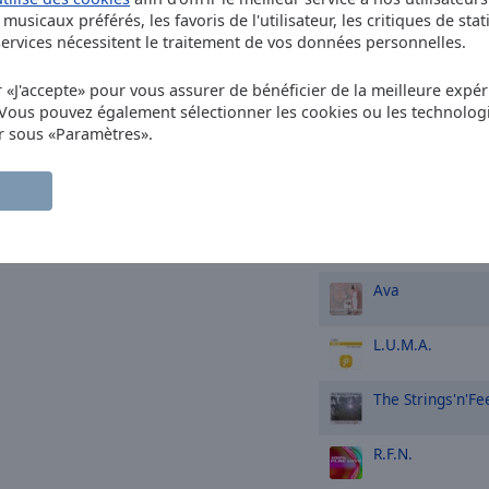
musicaux préférés, les favoris de l'utilisateur, les critiques de stat
Above & Beyon
rvices nécessitent le traitement de vos données personnelles.
r «J'accepte» pour vous assurer de bénéficier de la meilleure expéri
Jeremiah Stor
 Vous pouvez également sélectionner les cookies ou les technolog
Rivers Flow
r sous «Paramètres».
Solfeggio Heal
7*1 Hz Spiritual
TOP artistes
Ava
L.U.M.A.
The Strings'n'Fe
R.F.N.