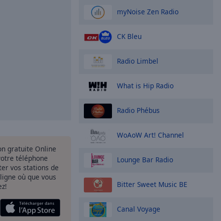
myNoise Zen Radio
CK Bleu
Radio Limbel
What is Hip Radio
Radio Phébus
WoAoW Art! Channel
ion gratuite Online
votre téléphone
Lounge Bar Radio
uter vos stations de
 ligne où que vous
Bitter Sweet Music BE
ez!
Canal Voyage