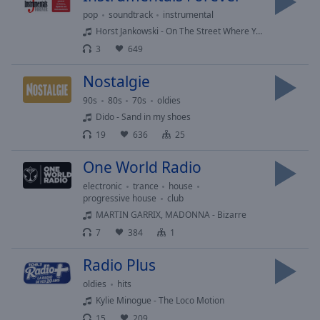
Playback
pop
soundtrack
instrumental
Rate
Horst Jankowski - On The Street Where You Live
3
649
Chapters
Chapters
Nostalgie
90s
80s
70s
oldies
Descriptions
Dido - Sand in my shoes
descriptions
19
636
25
off
,
selected
One World Radio
electronic
trance
house
Subtitles
progressive house
club
MARTIN GARRIX, MADONNA - Bizarre
subtitles
settings
,
7
384
1
opens
Radio Plus
subtitles
settings
oldies
hits
dialog
Kylie Minogue - The Loco Motion
subtitles
15
209