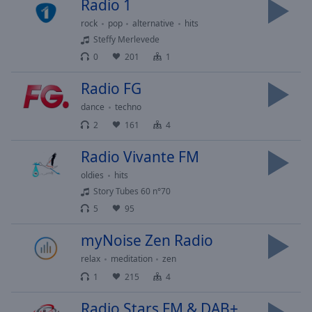
Radio 1
Reset
Done
rock
pop
alternative
hits
Close
Steffy Merlevede
Modal
Dialog
0
201
1
End
of
Radio FG
dialog
dance
techno
window.
2
161
4
Radio Vivante FM
oldies
hits
Story Tubes 60 n°70
5
95
myNoise Zen Radio
relax
meditation
zen
1
215
4
Radio Stars FM & DAB+