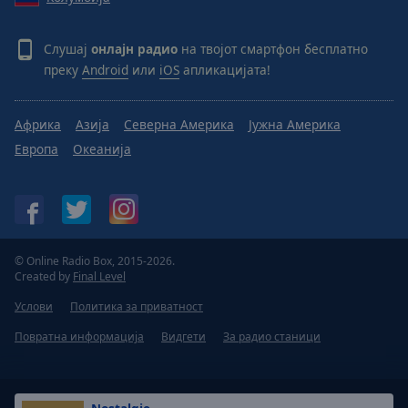
Слушај
онлајн радио
на твојот смартфон бесплатно
преку
Android
или
iOS
апликацијата!
Африка
Азија
Северна Америка
Јужна Америка
Европа
Океанија
© Online Radio Box, 2015-2026.
Created by
Final Level
Услови
Политика за приватност
Повратна информација
Видгети
За радио станици