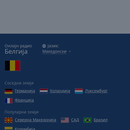
Онлајн радио
Јазик:
Белгија
Македонски
Соседни земји
Германија
Холандија
Луксембург
Франција
Популарни земји
Северна Македонија
САД
Бразил
Колумбија