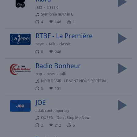
Caption
Area
jazz
classic
Background
Symfonie nr.47 in G
Color
4
146
1
RTBF - La Première
Opacity
news
talk
classic
0
246
Font
Size
Radio Bonheur
pop
news
talk
Text
NOIR DÉSIR - LE VENT NOUS PORTERA
Edge
5
151
Style
JOE
adult contemporary
Font
QUEEN - Don't Stop Me Now
Family
2
212
5