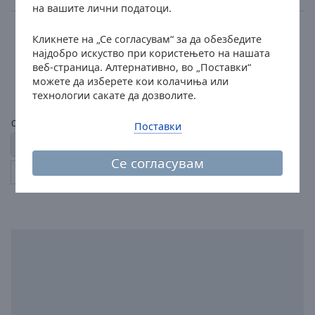
на вашите лични податоци.
BRUCE - classic rock
Кликнете на „Се согласувам“ за да обезбедите
rock
pop
најдобро искуство при користењето на нашата
Dermot Kennedy - Power Over Me
веб-страница. Алтернативно, во „Поставки“
8
57
можете да изберете кои колачиња или
технологии сакате да дозволите.
Страници:
Поставки
1
2
3
4
5
...
22
← претходно
Се согласувам
следно →