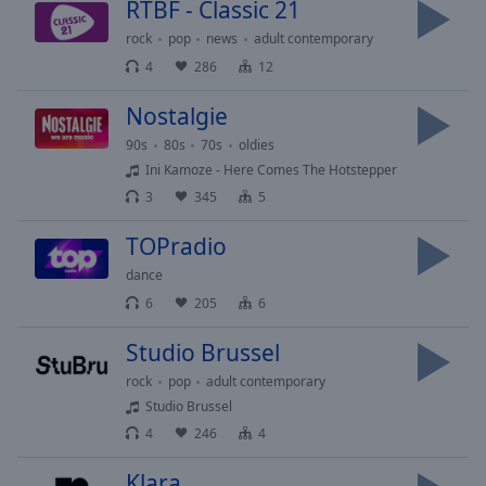
RTBF - Classic 21
cancel
rock
pop
news
adult contemporary
and
close
4
286
12
the
Nostalgie
window.
90s
80s
70s
oldies
Text
Ini Kamoze - Here Comes The Hotstepper
Color
3
345
5
TOPradio
Opacity
dance
6
205
6
Text
Background
Studio Brussel
Color
rock
pop
adult contemporary
Studio Brussel
Opacity
4
246
4
Klara