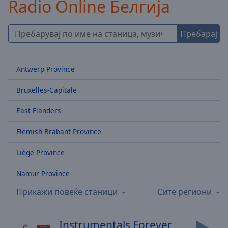
Radio Online Белгија
Backward
Skip
Forward
Пребарај
Mute
Current
Time
0:00
Antwerp Province
/
Duration
-:-
Bruxelles-Capitale
Loaded
:
0.00%
East Flanders
Stream
Type
LIVE
Flemish Brabant Province
Seek to
live,
Liège Province
currently
behind
live
LIVE
Namur Province
Remaining
Time
-
Прикажи повеќе станици
Сите региони
-:-
Instrumentals Forever
1x