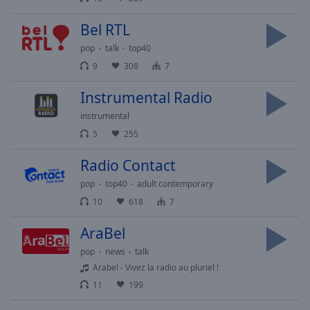
off
,
selected
Bel RTL
pop
talk
top40
Audio
Track
9
308
7
Picture-
Instrumental Radio
in-
Picture
instrumental
Fullscreen
5
255
This
is
Radio Contact
a
modal
pop
top40
adult contemporary
window.
10
618
7
AraBel
Beginning
of
pop
news
talk
dialog
Arabel - Vivez la radio au pluriel !
window.
11
199
Escape
will