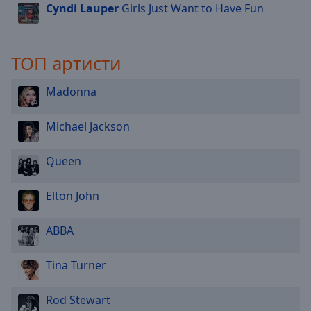
Cyndi Lauper
Girls Just Want to Have Fun
ТОП артисти
Madonna
Michael Jackson
Queen
Elton John
ABBA
Tina Turner
Rod Stewart