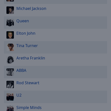
Michael Jackson
Queen
Elton John
Tina Turner
Aretha Franklin
ABBA
Rod Stewart
U2
Simple Minds