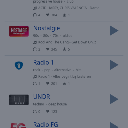
Playback
progressive house
club
Rate
ACID HARRY, CHRIS VALENCIA - Dame
4
384
1
Chapters
Chapters
Nostalgie
90s
80s
70s
oldies
Descriptions
Kool And The Gang - Get Down On It
descriptions
2
345
5
off
,
selected
Radio 1
rock
pop
alternative
hits
Subtitles
Radio 1 - Alles begint bij luisteren
subtitles
1
201
1
settings
,
opens
UNDR
subtitles
techno
deep house
settings
0
123
dialog
subtitles
Radio FG
off
,