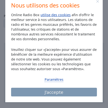
0
24
Nous utilisons des cookies
Online Radio Box
utilise des cookies
afin d'offrir le
Pages:
meilleur service à nos utilisateurs. Les stations de
1
2
3
4
5
← Précédent
Suivant →
radio et les genres musicaux préférés, les favoris de
l'utilisateur, les critiques de stations et de
nombreux autres services nécessitent le traitement
de vos données personnelles.
Veuillez cliquer sur «J'accepte» pour vous assurer de
bénéficier de la meilleure expérience d'utilisation
de notre site web. Vous pouvez également
sélectionner les cookies ou les technologies que
vous souhaitez autoriser sous «Paramètres».
Paramètres
J'accepte