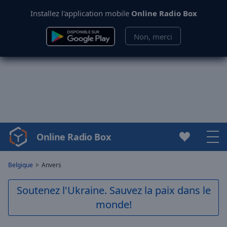
Installez l'application mobile
Online Radio Box
Non, merci
Online Radio Box
Video
Player
is
Belgique
Anvers
loading.
Play
Soutenez l'Ukraine. Sauvez la paix dans le
Video
monde!
Play
Skip
Backward