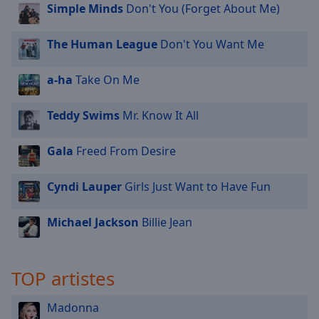
Simple Minds
Don't You (Forget About Me)
The Human League
Don't You Want Me
a-ha
Take On Me
Teddy Swims
Mr. Know It All
Gala
Freed From Desire
Cyndi Lauper
Girls Just Want to Have Fun
Michael Jackson
Billie Jean
TOP artistes
Madonna