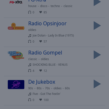
cancel
and
house
disco
techno
classic
close
0
85
the
window.
Radio Opsinjoor
oldies
Text
Joe Dolan - Lady In Blue (1975)
Color
0
57
Radio Gompel
Opacity
classic
oldies
SHOCKING BLUE - VENUS
Text
4
12
Background
Color
De Jukebox
90s
80s
70s
oldies
60s
Opacity
Five - Got The Feelin'
0
100
Caption