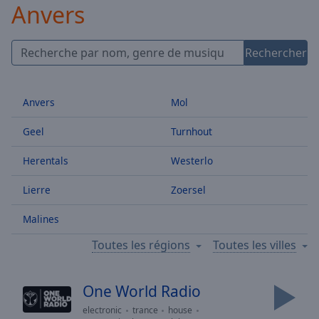
Anvers
Skip
Forward
Mute
Rechercher
Current
Time
0:00
/
Duration
-:-
Anvers
Mol
Loaded
:
Geel
Turnhout
0.00%
Stream
Herentals
Westerlo
Type
LIVE
Seek to
Lierre
Zoersel
live,
currently
behind
Malines
live
LIVE
Remaining
Toutes les régions
Toutes les villes
Time
-
-:-
One World Radio
1x
electronic
trance
house