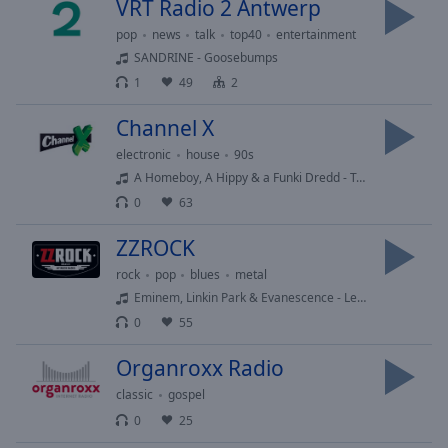
VRT Radio 2 Antwerp
Area
Background
pop
news
talk
top40
entertainment
Color
SANDRINE - Goosebumps
1
49
2
Opacity
Channel X
electronic
house
90s
Font
A Homeboy, A Hippy & a Funki Dredd - Total Confusion
Size
0
63
ZZROCK
Text
Edge
rock
pop
blues
metal
Style
Eminem, Linkin Park & Evanescence - Let You Go
0
55
Font
Organroxx Radio
Family
classic
gospel
0
25
Reset