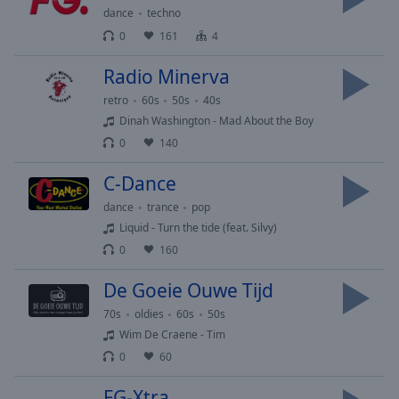
dance
techno
selected
0
161
4
Audio
Track
Radio Minerva
Picture-
retro
60s
50s
40s
in-
Dinah Washington - Mad About the Boy
Picture
0
140
Fullscreen
This
C-Dance
is
a
dance
trance
pop
modal
Liquid - Turn the tide (feat. Silvy)
window.
0
160
Beginning
De Goeie Ouwe Tijd
of
70s
oldies
60s
50s
dialog
Wim De Craene - Tim
window.
0
60
Escape
will
FG-Xtra