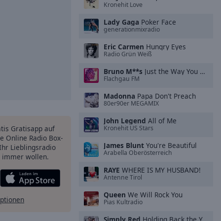
Kronehit Love
Lady Gaga
Poker Face
generationmixradio
Eric Carmen
Hungry Eyes
Radio Grün Weiß
Bruno M**s
Just the Way You Are
Flachgau FM
Madonna
Papa Don't Preach
80er90er MEGAMIX
John Legend
All of Me
atis Gratisapp auf
Kronehit US Stars
e Online Radio Box-
James Blunt
You're Beautiful
Ihr Lieblingsradio
Arabella Oberösterreich
e immer wollen.
RAYE
WHERE IS MY HUSBAND!
Antenne Tirol
Queen
We Will Rock You
ptionen
Pias Kultradio
Simply Red
Holding Back the Years