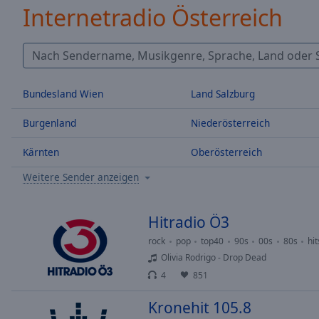
/
Internetradio Österreich
Duration
-:-
Loaded
:
0.00%
0:00
Stream
Bundesland Wien
Land Salzburg
Type
LIVE
Seek to
Burgenland
Niederösterreich
live,
currently
behind
Kärnten
Oberösterreich
live
LIVE
Remaining
Weitere Sender anzeigen
Time
-
-:-
Hitradio Ö3
1x
rock
pop
top40
90s
00s
80s
hit
Playback
Olivia Rodrigo - Drop Dead
Rate
4
851
Chapters
Kronehit 105.8