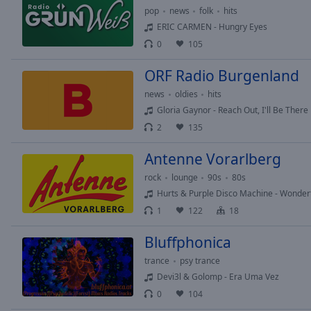
of
pop
news
folk
hits
dialog
ERIC CARMEN - Hungry Eyes
window.
0
105
ORF Radio Burgenland
news
oldies
hits
Gloria Gaynor - Reach Out, I'll Be There
2
135
Antenne Vorarlberg
rock
lounge
90s
80s
Hurts & Purple Disco Machine - Wonderf
1
122
18
Bluffphonica
trance
psy trance
Devi3l & Golomp - Era Uma Vez
0
104