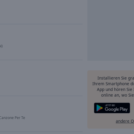
i)
Installieren Sie gr
Ihrem Smartphone di
App und hören Sie 
online an, wo Si
 Canzone Per Te
andere O