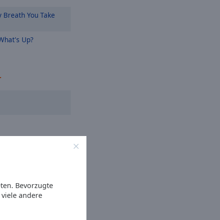
 Breath You Take
hat's Up?
r
eten. Bevorzugte
viele andere