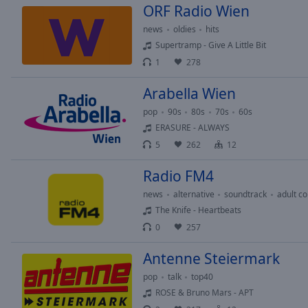
ORF Radio Wien
Picture-
in-
news
oldies
hits
Picture
Supertramp - Give A Little Bit
Fullscreen
1
278
This
is
Arabella Wien
a
modal
pop
90s
80s
70s
60s
window.
ERASURE - ALWAYS
5
262
12
Beginning
of
Radio FM4
dialog
news
alternative
soundtrack
adult c
window.
The Knife - Heartbeats
Escape
0
257
will
cancel
Antenne Steiermark
and
pop
talk
top40
close
the
ROSE & Bruno Mars - APT