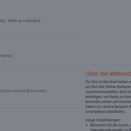
op - Woke up in Bangkok
t Remix)
Über die Websei
Für Ihre Einfachheit haben 
um fast alle Online-Radiose
ht (Ich vermiss dich so sehr)
zusammenzustellen. Jetzt ist
benötigen, um Radio zu höre
kostenlos online auf unser
indem Sie unsere bequem A
Smartphone installieren.
Einige Empfehlungen:
Benutzen Sie die Suche, 
Internetradiosender zu f