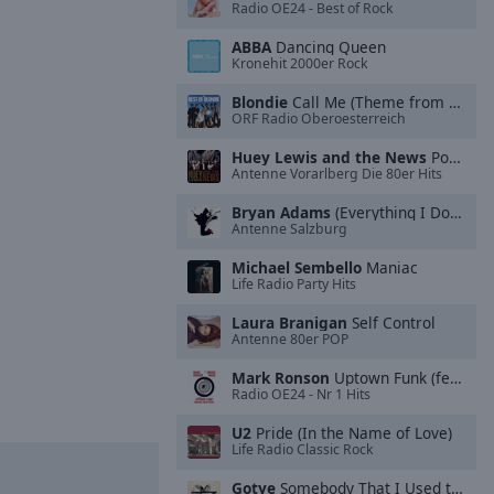
Radio OE24 - Best of Rock
ABBA
Dancing Queen
Kronehit 2000er Rock
Blondie
Call Me (Theme from "American Gigolo")
ORF Radio Oberoesterreich
Huey Lewis and the News
Power of Love
Antenne Vorarlberg Die 80er Hits
Bryan Adams
(Everything I Do) I Do It For You
Antenne Salzburg
Michael Sembello
Maniac
Life Radio Party Hits
Laura Branigan
Self Control
Antenne 80er POP
Mark Ronson
Uptown Funk (feat. Bruno M**s)
Radio OE24 - Nr 1 Hits
U2
Pride (In the Name of Love)
Life Radio Classic Rock
Gotye
Somebody That I Used to Know