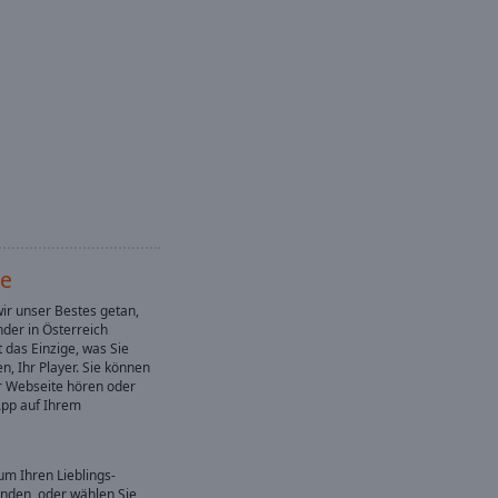
te
wir unser Bestes getan,
nder in Österreich
 das Einzige, was Sie
n, Ihr Player. Sie können
er Webseite hören oder
pp auf Ihrem
um Ihren Lieblings-
inden, oder wählen Sie