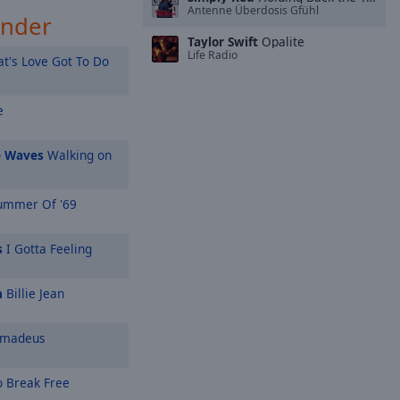
Antenne Überdosis Gfühl
ender
Taylor Swift
Opalite
Life Radio
t's Love Got To Do
e
e Waves
Walking on
mmer Of '69
s
I Gotta Feeling
n
Billie Jean
Amadeus
o Break Free