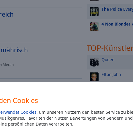
The Police
Every
reich
4 Non Blondes
W
TOP-Künstle
h mährisch
Queen
in Meran
Elton John
asmusik
Madonna
den Cookies
kanten; Vlado Kumpan - Mährischer Diamant
Rod Stewart
verwendet Cookies
, um unseren Nutzern den besten Service zu bi
usikgenres, Favoriten der Nutzer, Bewertungen von Sendern und 
Michael Jackson
ine persönlichen Daten verarbeiten.