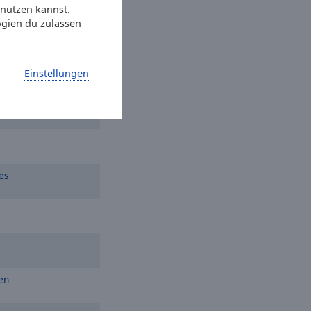
 nutzen kannst.
ogien du zulassen
n
Einstellungen
es
en