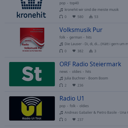
Chapters
pop
top40
kronehit wir sind die meiste musik
Descriptions
0
580
53
descriptions
off
,
Volksmusik Pur
selected
folk
german
hits
Die Lauser - Di, di, di… (Hätt i gern um m
Subtitles
0
382
3
subtitles
ORF Radio Steiermark
settings
,
opens
news
oldies
hits
subtitles
Julia Buchner - Boom Boom
settings
2
236
dialog
subtitles
Radio U1
off
,
pop
folk
oldies
selected
Andreas Gabalier & Pietro Basile - Una
Audio
0
237
Track