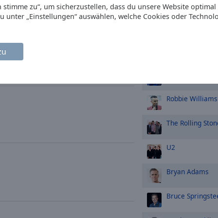
Ed Sheeran
Ich stimme zu“, um sicherzustellen, dass du unsere Website optimal
du unter „Einstellungen“ auswählen, welche Cookies oder Technol
Tina Turner
Whitney Housto
zu
Coldplay
Robbie Williams
The Rolling Ston
U2
Bryan Adams
Bruce Springste