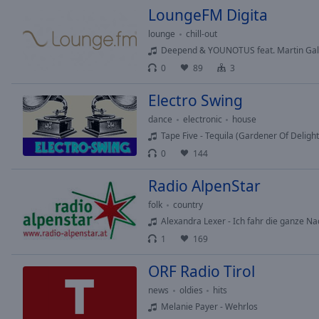
LoungeFM Digita
lounge
chill-out
Deepend & YOUNOTUS feat. Martin Gall
0
89
3
Electro Swing
dance
electronic
house
Tape Five - Tequila (Gardener Of Deligh
0
144
Radio AlpenStar
folk
country
Alexandra Lexer - Ich fahr die ganze Nac
1
169
ORF Radio Tirol
news
oldies
hits
Melanie Payer - Wehrlos