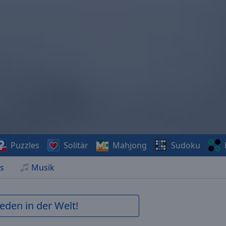
Puzzles
Solitär
Mahjong
Sudoku
s
Musik
ieden in der Welt!