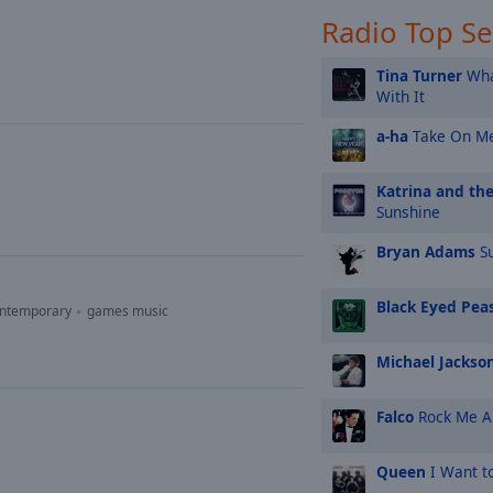
Radio Top S
Tina Turner
Wha
With It
a-ha
Take On M
Katrina and th
Sunshine
Bryan Adams
Su
Black Eyed Pea
ontemporary
games music
Michael Jackso
Falco
Rock Me 
Queen
I Want t