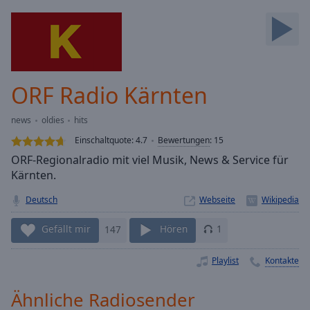
Backward
Skip
Forward
Mute
Current
Time
0:00
ORF Radio Kärnten
/
Duration
-:-
news
oldies
hits
Loaded
:
0.00%
Einschaltquote:
4.7
Bewertungen
:
15
Stream
ORF-Regionalradio mit viel Musik, News & Service für
Type
LIVE
Kärnten.
Seek to
live,
Deutsch
Webseite
currently
behind
Gefällt mir
147
Hören
1
live
LIVE
Remaining
Time
-
Playlist
Kontakte
-:-
Ähnliche Radiosender
1x