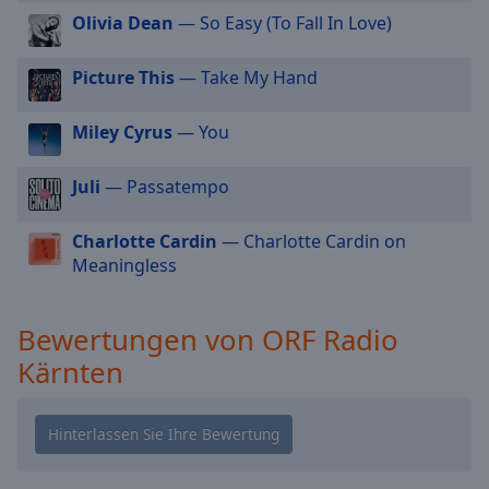
cancel
Olivia Dean
— So Easy (To Fall In Love)
and
close
Picture This
— Take My Hand
the
window.
Miley Cyrus
— You
Text
Juli
— Passatempo
Color
Charlotte Cardin
— Charlotte Cardin on
Opacity
Meaningless
Text
Bewertungen von ORF Radio
Background
Kärnten
Color
Opacity