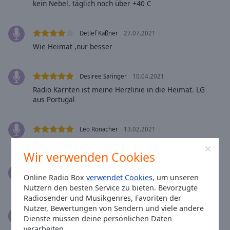
Reset
kein Nebel, täglich noch über +40 C
Done
Close
Modal
Detlef Käßner
27.07.2021
Dialog
Wie Heimat ,nur besser
End
of
dialog
Desiree Saringer
10.04.2021
window.
Radio Kärnten ist meine Herzlinie in die Heimat. LG
aus Portugal
Leo Ronacher
13.02.2021
Man ist sehr gut informiert mit RADIO KÄRNTEN.
Wir verwenden Cookies
Walter Genser
23.01.2021
Online Radio Box
verwendet Cookies
, um unseren
super
Nutzern den besten Service zu bieten. Bevorzugte
Radiosender und Musikgenres, Favoriten der
Nutzer, Bewertungen von Sendern und viele andere
Herbert Schwarz
13.12.2020
Dienste müssen deine persönlichen Daten
gut ist das radio
verarbeiten.