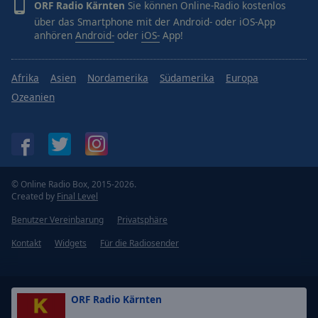
ORF Radio Kärnten
Sie können Online-Radio kostenlos
über das Smartphone mit der Android- oder iOS-App
anhören
Android-
oder
iOS-
App!
Afrika
Asien
Nordamerika
Südamerika
Europa
Ozeanien
© Online Radio Box, 2015-2026.
Created by
Final Level
Benutzer Vereinbarung
Privatsphäre
Kontakt
Widgets
Für die Radiosender
ORF Radio Kärnten