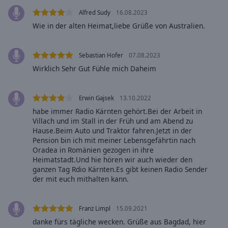
Caption
Area
Alfred Sudy
16.08.2023
Background
Wie in der alten Heimat,liebe Grüße von Australien.
Color
Sebastian Hofer
07.08.2023
Opacity
Wirklich Sehr Gut Fühle mich Daheim
Font
Erwin Gajsek
13.10.2022
Size
habe immer Radio Kärnten gehört.Bei der Arbeit in
Villach und im Stall in der Früh und am Abend zu
Hause.Beim Auto und Traktor fahren.Jetzt in der
Text
Pension bin ich mit meiner Lebensgefährtin nach
Edge
Oradea in Romänien gezogen in ihre
Style
Heimatstadt.Und hie hören wir auch wieder den
ganzen Tag Rdio Kärnten.Es gibt keinen Radio Sender
der mit euch mithalten kann.
Font
Family
Franz Limpl
15.09.2021
danke fürs tägliche wecken. Grüße aus Bagdad, hier