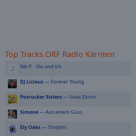
off
,
selected
Audio
Track
Picture-
in-
Picture
Top Tracks ORF Radio Kärnten
Fullscreen
This
Nik P. - Du und ich
is
a
modal
DJ Licious
— Forever Young
window.
Poxrucker Sisters
— Soda Zitron
Beginning
of
Simone
— Aus einem Guss
dialog
window.
Ely Oaks
— Tmdylm
Escape
will