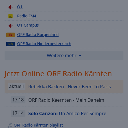
Playback
Ö1
Rate
Radio FM4
Chapters
Ö1 Campus
Chapters
ORF Radio Burgenland
Descriptions
ORF Radio Niederoesterreich
descriptions
ORF Radio Oberoesterreich
Weitere mehr
off
,
ORF Radio Tirol
selected
Jetzt Online ORF Radio Kärnten
ORF Radio Wien
Subtitles
ORF Radio Salzburg
aktuell
Rebekka Bakken - Never Been To Paris
subtitles
ORF Radio Steiermark
settings
,
ORF Radio Vorarlberg
17:18
ORF Radio Kaernten - Mein Daheim
opens
subtitles
ORF Radio Slovenci
settings
17:14
Solo Canzoni
Un Amico Per Sempre
dialog
subtitles
ORF Radio Kärnten playlist