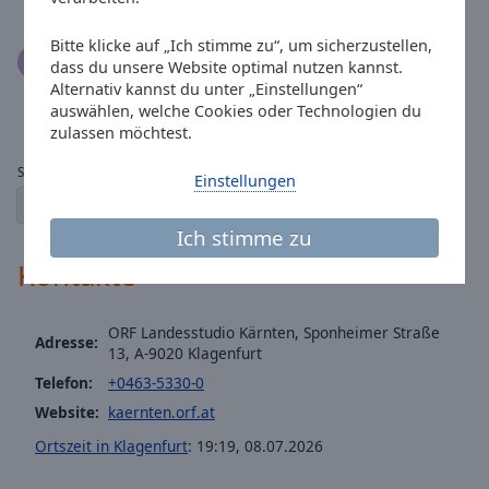
Bitte klicke auf „Ich stimme zu“, um sicherzustellen,
Heinz Walter Dreier
04.03.2020
dass du unsere Website optimal nutzen kannst.
Überall wo ich bin, fühl ich mich mit Radio Kärnten da
Alternativ kannst du unter „Einstellungen“
Ham.
auswählen, welche Cookies oder Technologien du
zulassen möchtest.
Seite:
Einstellungen
1
2
← vorherige
der nächste →
Ich stimme zu
Kontakte
ORF Landesstudio Kärnten, Sponheimer Straße
Adresse:
13, A-9020 Klagenfurt
Telefon:
+0463-5330-0
Website:
kaernten.orf.at
Ortszeit in Klagenfurt
:
19:19
,
08.07.2026