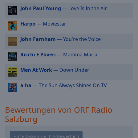
cancel
John Paul Young
— Love Is In the Air
and
close
Harpo
— Moviestar
the
window.
John Farnham
— You're the Voice
Text
Color
Ricchi E Poveri
— Mamma Maria
Men At Work
— Down Under
Opacity
a-ha
— The Sun Always Shines On TV
Text
Background
Color
Bewertungen von ORF Radio
Salzburg
Opacity