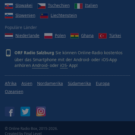
Slowakei
Tschechien
Italien
Slowenien
Liechtenstein
Populäre Länder
Niederlande
Polen
Ghana
Türkei
ORF Radio Salzburg
Sie können Online-Radio kostenlos
über das Smartphone mit der Android- oder iOS-App
anhören
Android-
oder
iOS-
App!
Afrika
Asien
Nordamerika
Südamerika
Europa
Ozeanien
© Online Radio Box, 2015-2026.
Created by
Final Level