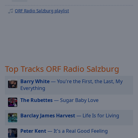
off
,
selected
ORF Radio Salzburg playlist
Audio
Track
Picture-
in-
Picture
Fullscreen
This
Top Tracks ORF Radio Salzburg
is
a
Barry White
— You're the First, the Last, My
modal
Everything
window.
The Rubettes
— Sugar Baby Love
Beginning
of
Barclay James Harvest
— Life Is for Living
dialog
window.
Escape
Peter Kent
— It's a Real Good Feeling
will