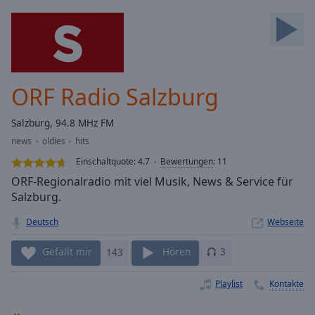
Backward
Skip
Forward
Mute
Current
Time
0:00
ORF Radio Salzburg
/
Duration
-:-
Salzburg, 94.8 MHz FM
Loaded
:
news
oldies
hits
0.00%
Stream
Einschaltquote:
4.7
Bewertungen
:
11
Type
LIVE
ORF-Regionalradio mit viel Musik, News & Service für
Seek to
Salzburg.
live,
currently
Deutsch
Webseite
behind
live
LIVE
Remaining
Gefällt mir
143
Hören
3
Time
-
-:-
Playlist
Kontakte
1x