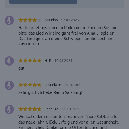
Caption
Area
Background
Color
Anz Pino
12.02.2026
Hallo greetings von den Philippinen. Könnten Sie mir
bitte das Lied Wir sind ganz frei von Alna L. spielen.
Opacity
Das Lied geht an meine Schwiegerfamilie Lechner
aus Hüttau.
Font
Size
H. F.
10.03.2025
gut
Text
Edge
Fest Platte
19.10.2021
Style
Sehr gut !Ich liebe Radio Salzburg!
Font
Erich Frei
09.01.2021
Family
Wünsche dem gesamten Team von Radio Salzburg für
das neue Jahr, Glück, Erfolg und vor allen Gesundheit.
Ein herzliches Danke für die Unterstützung und