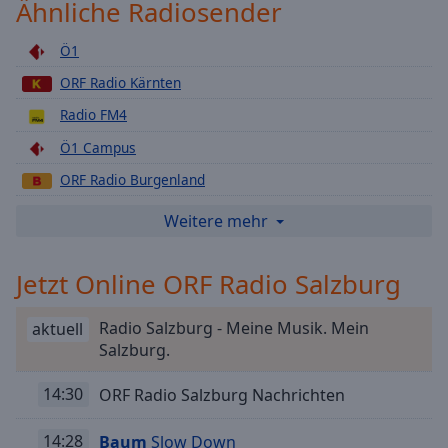
Ähnliche Radiosender
Playback
Rate
Ö1
Chapters
ORF Radio Kärnten
Chapters
Radio FM4
Ö1 Campus
Descriptions
ORF Radio Burgenland
descriptions
off
,
ORF Radio Niederoesterreich
Weitere mehr
selected
ORF Radio Oberoesterreich
Subtitles
Jetzt Online ORF Radio Salzburg
ORF Radio Tirol
subtitles
ORF Radio Wien
Radio Salzburg - Meine Musik. Mein
settings
,
aktuell
ORF Radio Steiermark
Salzburg.
opens
subtitles
ORF Radio Vorarlberg
settings
14:30
ORF Radio Salzburg Nachrichten
ORF Radio Slovenci
dialog
subtitles
14:28
Baum
Slow Down