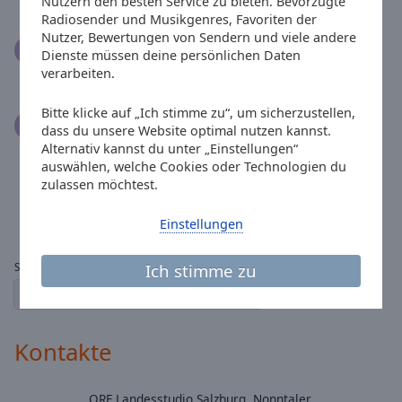
Nutzern den besten Service zu bieten. Bevorzugte
Radiosender und Musikgenres, Favoriten der
Nutzer, Bewertungen von Sendern und viele andere
Ewa Fokczyńska
02.11.2019
Dienste müssen deine persönlichen Daten
Gute alte Music
verarbeiten.
Bitte klicke auf „Ich stimme zu“, um sicherzustellen,
Zoltan Exner
15.06.2019
dass du unsere Website optimal nutzen kannst.
Korábban, mikor Ausztriában jártam az autóban
Alternativ kannst du unter „Einstellungen“
mindig az ORF Radio Salzburgot hallgattam.
auswählen, welche Cookies oder Technologien du
Mostanában, mikor internet közelében vagyok sokat
zulassen möchtest.
hallgatom ezt az adót. Tetszik a sok német nyelvű
modern és népzene. Weiter so, mahts gut.
Einstellungen
Ich stimme zu
Seite:
1
2
← vorherige
der nächste →
Kontakte
ORF Landesstudio Salzburg, Nonntaler