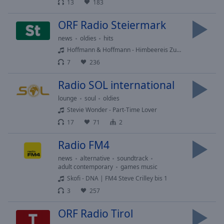
13
183
cancel
and
ORF Radio Steiermark
close
news
oldies
hits
the
Hoffmann & Hoffmann - Himbeereis Zum Fruehstueck
window.
7
236
Text
Radio SOL international
Color
lounge
soul
oldies
Stevie Wonder - Part-Time Lover
Opacity
17
71
2
Radio FM4
Text
Background
news
alternative
soundtrack
Color
adult contemporary
games music
Skofi - DNA | FM4 Steve Crilley bis 1
3
257
Opacity
ORF Radio Tirol