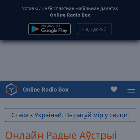
Усталюйце бясплатнае мабільнае дадатак
Online Radio Box
Не, Дзякуй
Online Radio Box
Video
Player
is
loading.
Стаім з Украінай. Выратуй мір у свеце!
Play
Video
Онлайн Радыё Аўстрыі
Play
Skip