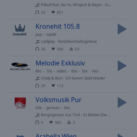
Pitbull feat. Ne-Yo, Afrojack & Nayer - Give Me Everything
Playback
Rate
23
851
Chapters
Kronehit 105.8
Chapters
pop
top40
coldplay - feelslikeimfallinginlove
Descriptions
26
580
53
descriptions
Melodie Exklusiv
off
,
selected
80s
70s
oldies
60s
50s
hits
Cindy & Bert - Ich Komm' Bald Wieder
Subtitles
29
113
subtitles
Volksmusik Pur
settings
,
opens
folk
german
hits
subtitles
Bergzigeuner Aus Tirol - Es Blühen Die Alpenrosen
settings
6
382
3
dialog
subtitles
Arabella Wien