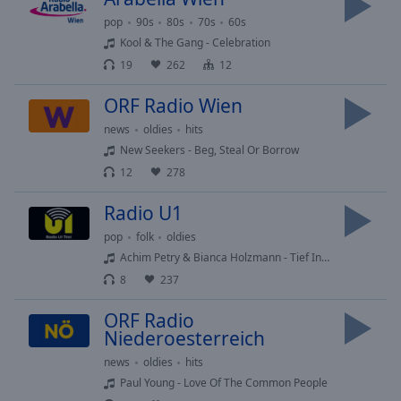
off
,
pop
90s
80s
70s
60s
selected
Kool & The Gang - Celebration
19
262
12
Audio
Track
ORF Radio Wien
Picture-
in-
news
oldies
hits
Picture
New Seekers - Beg, Steal Or Borrow
Fullscreen
12
278
This
is
Radio U1
a
pop
folk
oldies
modal
window.
Achim Petry & Bianca Holzmann - Tief In Mir Drin
8
237
Beginning
ORF Radio
of
Niederoesterreich
dialog
window.
news
oldies
hits
Escape
Paul Young - Love Of The Common People
will