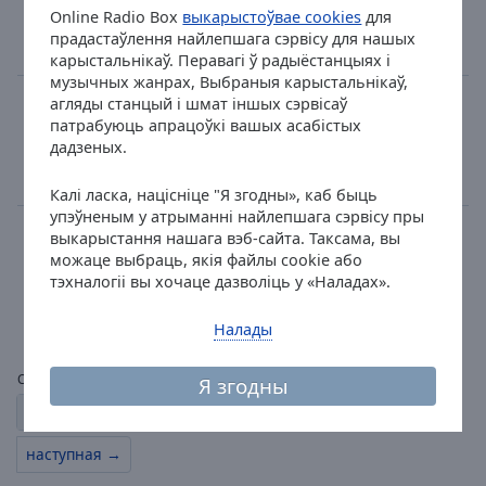
Online Radio Box
выкарыстоўвае cookies
для
CHRIS STEGER - Oans, Zwoa, Drei
прадастаўлення найлепшага сэрвісу для нашых
1
105
карыстальнікаў. Перавагі ў радыёстанцыях і
музычных жанрах, Выбраныя карыстальнікаў,
Radio 88.6
агляды станцый і шмат іншых сэрвісаў
патрабуюць апрацоўкі вашых асабістых
house
lounge
chill-out
дадзеных.
BON JOVI - IT'S MY LIFE
4
120
5
Калі ласка, націсніце "Я згодны», каб быць
упэўненым у атрыманні найлепшага сэрвісу пры
Bluffphonica
выкарыстання нашага вэб-сайта. Таксама, вы
можаце выбраць, якія файлы cookie або
trance
psy trance
тэхналогіі вы хочаце дазволіць у «Наладах».
Molok & Subliminal Codes - Gypsy Magic
1
104
Налады
Старонкі:
Я згодны
1
2
3
4
5
...
12
← папярэдняя
наступная →