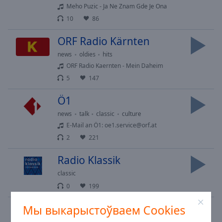
Meho Puzic - Ja Ne Znam Gde Je Ona
10
86
ORF Radio Kärnten
news
oldies
hits
ORF Radio Kaernten - Mein Daheim
5
147
Ö1
news
talk
classic
culture
E-Mail an Ö1:
oe1.service@orf.at
2
221
Radio Klassik
classic
0
199
Radio Grün Weiß
Мы выкарыстоўваем Cookies
pop
news
folk
hits