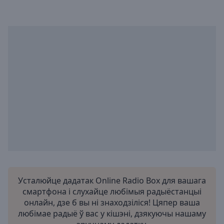
Усталюйце дадатак Online Radio Box для вашага
смартфона і слухайце любімыя радыёстанцыі
онлайн, дзе б вы ні знаходзіліся! Цяпер ваша
любімае радыё ў вас у кішэні, дзякуючы нашаму