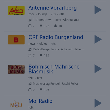
Reset
Done
Antenne Vorarlberg
Close
rock
lounge
90s
80s
Modal
Dialog
3 Doors Down - Here Without You
End
7
122
18
of
dialog
ORF Radio Burgenland
window.
news
oldies
hits
Radio Burgenland - Da bin ich daheim
7
135
Böhmisch-Mährische
Blasmusik
folk
hits
Musikverlag Rundel - Uschi Polka
0
196
Moj Radio
folk