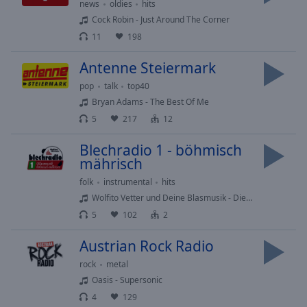
Caption
news
oldies
hits
Area
Cock Robin - Just Around The Corner
Background
11
198
Color
Antenne Steiermark
Opacity
pop
talk
top40
Bryan Adams - The Best Of Me
5
217
12
Font
Size
Blechradio 1 - böhmisch
mährisch
Text
folk
instrumental
hits
Edge
Wolfito Vetter und Deine Blasmusik - Die Liebe meines Lebens
Style
5
102
2
Austrian Rock Radio
Font
rock
metal
Family
Oasis - Supersonic
4
129