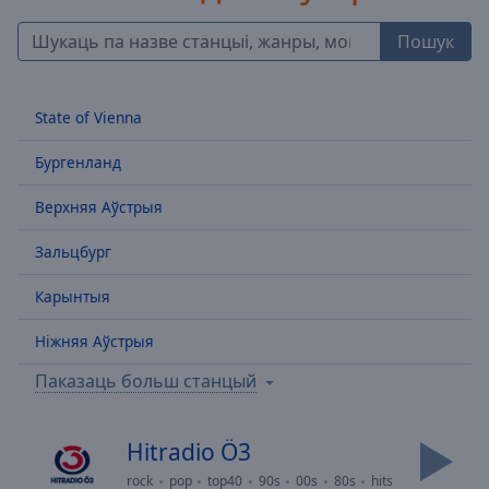
Backward
Skip
Пошук
Forward
Mute
Current
State of Vienna
Time
0:00
/
Бургенланд
Duration
-:-
Loaded
:
Верхняя Аўстрыя
0.00%
Stream
Зальцбург
Type
LIVE
Карынтыя
Seek to
live,
currently
Ніжняя Аўстрыя
behind
live
LIVE
Паказаць больш станцый
Remaining
Time
-
-:-
Hitradio Ö3
1x
rock
pop
top40
90s
00s
80s
hits