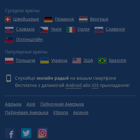
Суседнія краіны
Швейцарыя
Германія
Венгрыя
Славакія
Чэхія
Італія
Славенія
Ліхтэнштэйн
Папулярныя краіны
Польшча
Украіна
ЗША
Бразілія
Слухайце
онлайн радыё
на вашым смартфоне
бясплатна з дапамогай
Android
або
iOS
прыкладання!
Афрыка
Азія
Паўночная Амерыка
Паўднёвая Амерыка
Еўропа
Акіянія