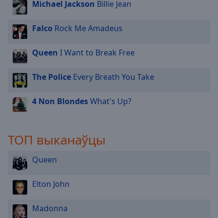
Michael Jackson
Billie Jean
Falco
Rock Me Amadeus
Queen
I Want to Break Free
The Police
Every Breath You Take
4 Non Blondes
What's Up?
ТОП выканаўцы
Queen
Elton John
Madonna