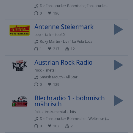
Area
Die Innsbrucker Böhmische; Innsbrucker Böhmische - Jana Polka
Background
0
196
Color
Antenne Steiermark
Opacity
pop
talk
top40
Ricky Martin - Livin' La Vida Loca
1
217
12
Font
Size
Austrian Rock Radio
rock
metal
Text
Smash Mouth - All Star
Edge
0
129
Style
Blechradio 1 - böhmisch
mährisch
Font
Family
folk
instrumental
hits
Die Innsbrucker Böhmische - Weltreise (Marsch)
0
102
2
Reset