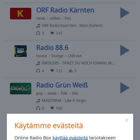
ORF Radio Kärnten
news
oldies
hits
ORF Radio Kaernten - Mein Daheim
3
147
Radio 88.6
house
lounge
chill-out
BROILERS - TANZT DU NOCH EINMAL MIT MIR
4
121
5
Radio Grün Weiß
pop
news
folk
hits
MADONNA - Like A Virgin
0
105
Antenne Vorarlberg
Käytämme evästeitä
rock
lounge
90s
80s
Online Radio Box
käyttää evästeitä
tarjotakseen
Nicky Youre & dazy - Sunroof