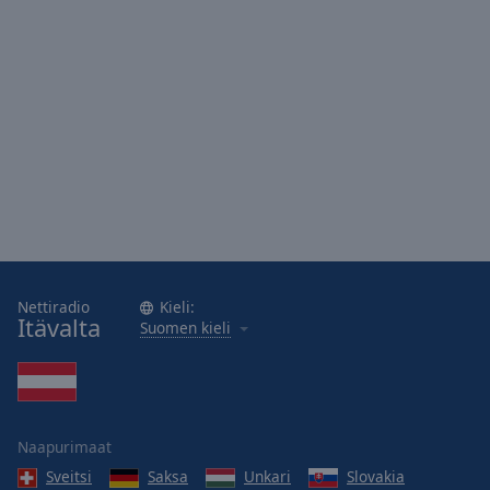
Nettiradio
Kieli:
Itävalta
Suomen kieli
Naapurimaat
Sveitsi
Saksa
Unkari
Slovakia