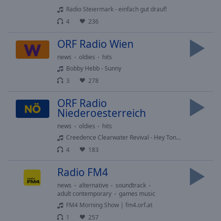
selected
Radio Steiermark - einfach gut drauf!
4
236
Audio
Track
ORF Radio Wien
Picture-
news
oldies
hits
in-
Bobby Hebb - Sunny
Picture
3
278
Fullscreen
This
ORF Radio
is
Niederoesterreich
a
modal
news
oldies
hits
window.
Creedence Clearwater Revival - Hey Tonight
4
183
Beginning
of
Radio FM4
dialog
news
alternative
soundtrack
window.
adult contemporary
games music
Escape
FM4 Morning Show | fm4.orf.at
will
1
257