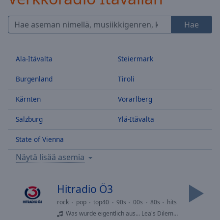
Skip
Forward
Hae
Mute
Current
Time
0:00
Ala-Itävalta
Steiermark
/
Duration
-:-
Burgenland
Tiroli
Loaded
:
0.00%
Kärnten
Vorarlberg
Stream
Type
LIVE
Salzburg
Ylä-Itävalta
Seek to
live,
State of Vienna
currently
behind
live
LIVE
Näytä lisää asemia
Remaining
Time
-
-:-
Hitradio Ö3
rock
pop
top40
90s
00s
80s
hits
1x
Was wurde eigentlich aus... Lea's Dilemma? Tansania vs. Schweiz