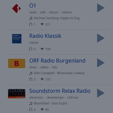
Done
Ö1
Close
Modal
news
talk
classic
culture
Dialog
Nächste Sendung: Hippie im Zug
End
1
221
of
dialog
Radio Klassik
window.
classic
0
198
ORF Radio Burgenland
news
oldies
hits
Glen Campbell - Rhinestone Cowboy
3
135
Soundstorm Relax Radio
electronic
downtempo
chill-out
Bloomfield - Sans Esprit
4
84