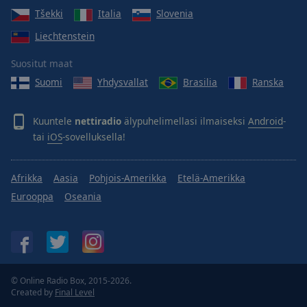
Tšekki
Italia
Slovenia
Liechtenstein
Suositut maat
Suomi
Yhdysvallat
Brasilia
Ranska
Kuuntele
nettiradio
älypuhelimellasi ilmaiseksi
Android
-
tai
iOS
-sovelluksella!
Afrikka
Aasia
Pohjois-Amerikka
Etelä-Amerikka
Eurooppa
Oseania
© Online Radio Box, 2015-2026.
Created by
Final Level