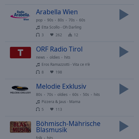
cancel
and
Arabella Wien
close
pop
90s
80s
70s
60s
the
Etta Scollo - Oh Darling
window.
3
262
12
Text
ORF Radio Tirol
Color
news
oldies
hits
Eros Ramazzotti - Vita ce n'è
Opacity
8
198
Melodie Exklusiv
Text
Background
80s
70s
oldies
60s
50s
hits
Color
Pizzera & Jaus - Mama
5
113
Opacity
Böhmisch-Mährische
Blasmusik
Caption
folk
hits