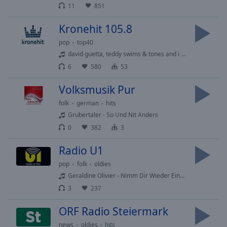
Playback
11
851
Rate
Kronehit 105.8
Chapters
pop
top40
Chapters
david guetta, teddy swims & tones and i - gone gone gone
6
580
53
Descriptions
descriptions
Volksmusik Pur
off
,
folk
german
hits
selected
Grubertaler - So Und Nit Anders
0
382
3
Subtitles
subtitles
Radio U1
settings
,
pop
folk
oldies
opens
Geraldine Olivier - Nimm Dir Wieder Einmal Zeit
subtitles
3
237
settings
dialog
ORF Radio Steiermark
subtitles
off
,
news
oldies
hits