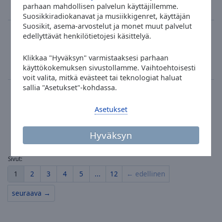
parhaan mahdollisen palvelun käyttäjillemme.
1
122
18
Suosikkiradiokanavat ja musiikkigenret, käyttäjän
Suosikit, asema-arvostelut ja monet muut palvelut
Bluffphonica
edellyttävät henkilötietojesi käsittelyä.
trance
psy trance
Electrypnose - Nucleolus
Klikkaa "Hyväksyn" varmistaaksesi parhaan
käyttökokemuksen sivustollamme. Vaihtoehtoisesti
0
104
voit valita, mitkä evästeet tai teknologiat haluat
sallia "Asetukset"-kohdassa.
LoungeFM Digita
lounge
chill-out
Asetukset
Adele - Easy On Me
0
89
3
Hyväksyn
Sivut:
1
2
3
4
5
...
12
← edellinen
seuraava →