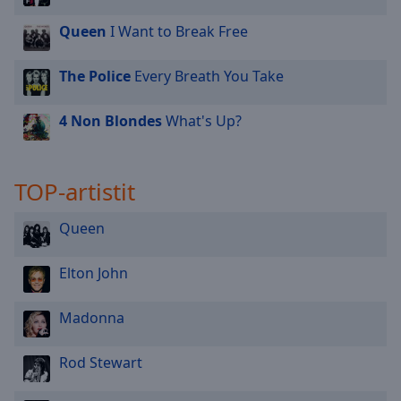
Queen
I Want to Break Free
The Police
Every Breath You Take
4 Non Blondes
What's Up?
TOP-artistit
Queen
Elton John
Madonna
Rod Stewart