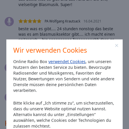
Reset
vielseitige Blasmusik. Super!
Done
Close
Modal
PA Wolfgang Krautsack
16.04.2021
Dialog
End
beste was es gibt.... 24 stunden nonstop das beste
was es am blasmusiksektor gibt.... ich macht einen
of
spitzenjob... bin sooooooooo froooooooohh dass es
dialog
euch gibt... macht ja noch laaaaaaaaaange weiter
window.
Wir verwenden Cookies
so..... ich bin fast täglich bei euch online......
Online Radio Box
verwendet Cookies
, um unseren
Nutzern den besten Service zu bieten. Bevorzugte
Peter Wenzel
17.11.2020
Radiosender und Musikgenres, Favoriten der
Der Sender verspricht nicht nur Blasmusik, er hält
Nutzer, Bewertungen von Sendern und viele andere
dieses Versprechen auch. Toll!!!
Dienste müssen deine persönlichen Daten
verarbeiten.
Johann Danner
03.12.2019
Bitte klicke auf „Ich stimme zu“, um sicherzustellen,
TOP böhmische Musik! 24/7 ! ;-)
dass du unsere Website optimal nutzen kannst.
Alternativ kannst du unter „Einstellungen“
auswählen, welche Cookies oder Technologien du
Kontakte
zulassen möchtest.