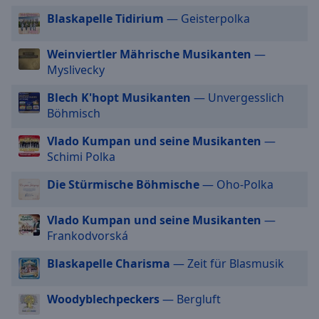
cancel
Blaskapelle Tidirium
— Geisterpolka
and
close
Weinviertler Mährische Musikanten
—
the
Myslivecky
window.
Blech K'hopt Musikanten
— Unvergesslich
Text
Böhmisch
Color
Vlado Kumpan und seine Musikanten
—
Schimi Polka
Opacity
Die Stürmische Böhmische
— Oho-Polka
Text
Vlado Kumpan und seine Musikanten
—
Background
Frankodvorská
Color
Blaskapelle Charisma
— Zeit für Blasmusik
Opacity
Woodyblechpeckers
— Bergluft