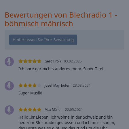
Caption
Area
Bewertungen von Blechradio 1 -
Background
Color
böhmisch mährisch
Opacity
Font
Size
Gerd Proß
03.02.2025
Ich höre gar nichts anderes mehr. Super Titel.
Text
Edge
Josef Mayrhofer
23.08.2024
Style
Super Musik!
Font
Max Müller
22.05.2021
Family
Hallo Ihr Lieben, ich wohne in der Schweiz und bin
neu zum Blechradio gestossen und ich muss sagen,
das Beste was es gibt und das rund um die Uhr,