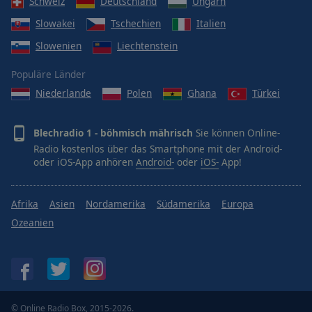
Schweiz
Deutschland
Ungarn
Slowakei
Tschechien
Italien
Slowenien
Liechtenstein
Populäre Länder
Niederlande
Polen
Ghana
Türkei
Blechradio 1 - böhmisch mährisch
Sie können Online-
Radio kostenlos über das Smartphone mit der Android-
oder iOS-App anhören
Android-
oder
iOS-
App!
Afrika
Asien
Nordamerika
Südamerika
Europa
Ozeanien
© Online Radio Box, 2015-2026.