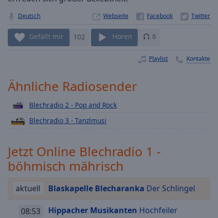
Playback
Rate
Deutsch
Webseite
Chapters
Gefällt mir
102
Hören
6
Chapters
Playlist
Kontakte
Descriptions
Ähnliche Radiosender
descriptions
off
,
Blechradio 2 - Pop and Rock
selected
Blechradio 3 - Tanzlmusi
Subtitles
Jetzt Online Blechradio 1 -
subtitles
settings
,
böhmisch mährisch
opens
subtitles
aktuell
Blaskapelle Blecharanka
Der Schlingel
settings
dialog
Hippacher Musikanten
Hochfeiler
08:53
subtitles