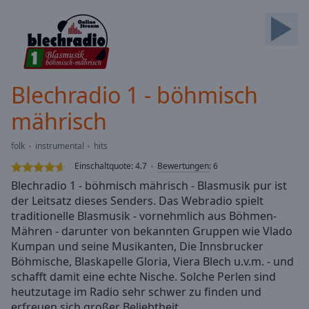
Backward
Skip
Forward
Mute
Current
Time
0:00
Blechradio 1 - böhmisch
/
Duration
-:-
mährisch
Loaded
:
0.00%
folk
instrumental
hits
Stream
Einschaltquote:
4.7
Bewertungen
:
6
Type
LIVE
Blechradio 1 - böhmisch mährisch - Blasmusik pur ist
Seek to
live,
der Leitsatz dieses Senders. Das Webradio spielt
currently
traditionelle Blasmusik - vornehmlich aus Böhmen-
behind
live
Mähren - darunter von bekannten Gruppen wie Vlado
LIVE
Remaining
Kumpan und seine Musikanten, Die Innsbrucker
Time
-
Böhmische, Blaskapelle Gloria, Viera Blech u.v.m. - und
-:-
schafft damit eine echte Nische. Solche Perlen sind
heutzutage im Radio sehr schwer zu finden und
1x
erfreuen sich großer Beliebtheit.