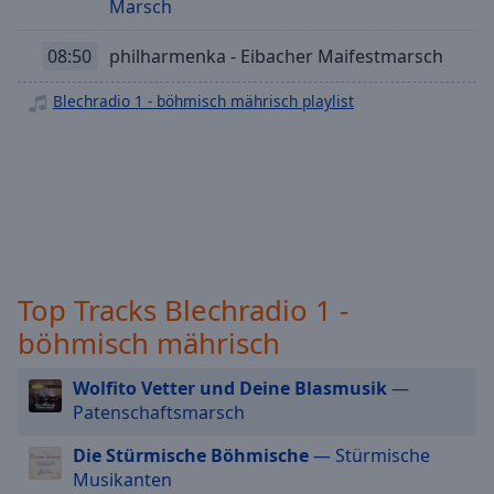
Marsch
off
,
selected
08:50
philharmenka - Eibacher Maifestmarsch
Audio
Track
Blechradio 1 - böhmisch mährisch playlist
Picture-
in-
Picture
Fullscreen
This
is
a
modal
Top Tracks Blechradio 1 -
window.
böhmisch mährisch
Beginning
Wolfito Vetter und Deine Blasmusik
—
of
Patenschaftsmarsch
dialog
window.
Die Stürmische Böhmische
— Stürmische
Escape
Musikanten
will