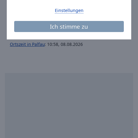
Website:
blechradio.at
Einstellungen
Email:
office@blechradio.at
Ich stimme zu
Facebook:
@blechradio
Twitter:
@blechradio
Ortszeit in Palfau
:
10:58
,
08.08.2026