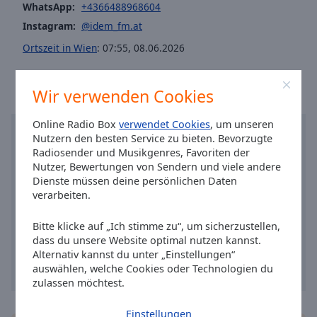
Caption
WhatsApp:
+4366488968604
Area
Instagram:
@idem_fm.at
Background
Ortszeit in Wien
:
07:55
,
08.06.2026
Color
Opacity
Wir verwenden Cookies
Online Radio Box
verwendet Cookies
, um unseren
Font
Nutzern den besten Service zu bieten. Bevorzugte
Size
Radiosender und Musikgenres, Favoriten der
Nutzer, Bewertungen von Sendern und viele andere
Dienste müssen deine persönlichen Daten
Text
verarbeiten.
Edge
Style
Bitte klicke auf „Ich stimme zu“, um sicherzustellen,
dass du unsere Website optimal nutzen kannst.
Alternativ kannst du unter „Einstellungen“
Font
auswählen, welche Cookies oder Technologien du
Family
zulassen möchtest.
Einstellungen