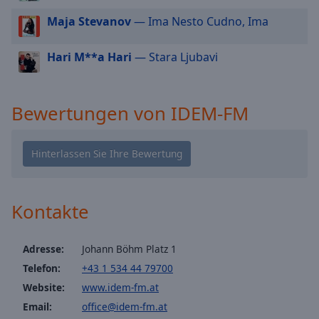
cancel
Maja Stevanov
— Ima Nesto Cudno, Ima
and
close
Hari M**a Hari
— Stara Ljubavi
the
window.
Bewertungen von IDEM-FM
Text
Color
Opacity
Kontakte
Text
Background
Color
Adresse:
Johann Böhm Platz 1
Telefon:
+43 1 534 44 79700
Opacity
Website:
www.idem-fm.at
Email:
office@idem-fm.at