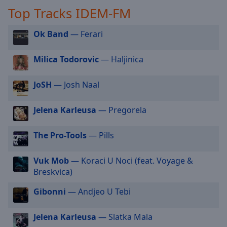
off
,
Top Tracks IDEM-FM
selected
Ok Band
— Ferari
Audio
Track
Milica Todorovic
— Haljinica
Picture-
in-
Picture
JoSH
— Josh Naal
Fullscreen
This
Jelena Karleusa
— Pregorela
is
a
The Pro-Tools
— Pills
modal
window.
Vuk Mob
— Koraci U Noci (feat. Voyage &
Beginning
Breskvica)
of
Gibonni
— Andjeo U Tebi
dialog
window.
Escape
Jelena Karleusa
— Slatka Mala
will