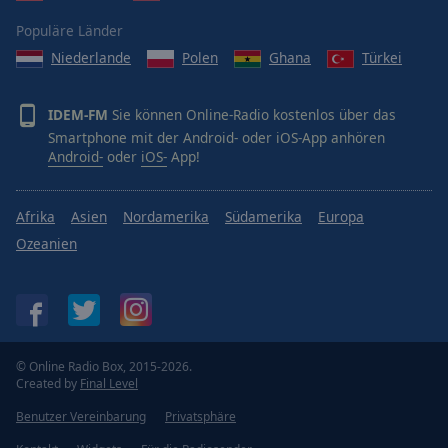
Populäre Länder
Niederlande
Polen
Ghana
Türkei
IDEM-FM
Sie können Online-Radio kostenlos über das
Smartphone mit der Android- oder iOS-App anhören
Android-
oder
iOS-
App!
Afrika
Asien
Nordamerika
Südamerika
Europa
Ozeanien
© Online Radio Box, 2015-2026.
Created by
Final Level
Benutzer Vereinbarung
Privatsphäre