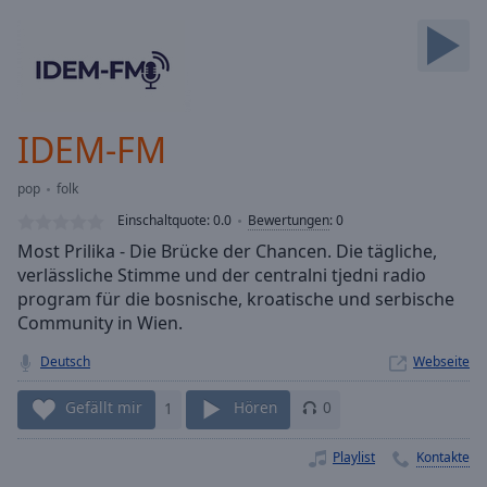
Backward
Skip
Forward
Mute
Current
Time
0:00
IDEM-FM
/
Duration
-:-
pop
folk
Loaded
:
0.00%
Einschaltquote:
0.0
Bewertungen
:
0
Stream
Most Prilika - Die Brücke der Chancen. Die tägliche,
Type
LIVE
verlässliche Stimme und der centralni tjedni radio
Seek to
program für die bosnische, kroatische und serbische
live,
Community in Wien.
currently
behind
live
LIVE
Deutsch
Webseite
Remaining
Time
-
Gefällt mir
1
Hören
0
-:-
Playlist
Kontakte
1x