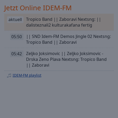
Playback
Jetzt Online IDEM-FM
Rate
Tropico Band || Zaboravi Nextsng: ||
Chapters
aktuell
dalisteznali2 kulturakafana fertig
Chapters
|| SND Idem-FM Demos Jingle 02 Nextsng:
05:50
Descriptions
Tropico Band || Zaboravi
descriptions
Zeljko Joksimovic || Zeljko Joksimovic -
05:42
off
,
Drska Zeno Plava Nextsng: Tropico Band
selected
|| Zaboravi
Subtitles
IDEM-FM playlist
subtitles
settings
,
opens
subtitles
settings
dialog
subtitles