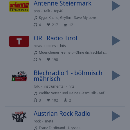
Antenne Steiermark
Area
Background
pop
talk
top40
Color
Kygo, Khalid, Gryffin - Save My Love
4
217
12
Opacity
ORF Radio Tirol
news
oldies
hits
Font
Muenchener Freiheit - Ohne dich schlaf ich heut nacht nicht ein
Size
9
198
Blechradio 1 - böhmisch
Text
mährisch
Edge
Style
folk
instrumental
hits
Wolfito Vetter und Deine Blasmusik - Auf zur Mucke
3
102
2
Font
Family
Austrian Rock Radio
rock
metal
Reset
Franz Ferdinand - Ulysses