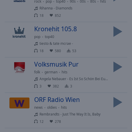
Playback
rock
pop
top40
90s
00s
80s
hits
Rate
Rihanna - Diamonds
18
852
Chapters
Chapters
Kronehit 105.8
pop
top40
Descriptions
tiesto & tate mcrae -
descriptions
18
580
53
off
,
selected
Volksmusik Pur
folk
german
hits
Subtitles
Angela Nebauer - Es Ist So Schön Bei Euch Zu Sein
subtitles
3
382
3
settings
,
opens
ORF Radio Wien
subtitles
news
oldies
hits
settings
Rembrandts - Just The Way It Is, Baby
dialog
12
278
subtitles
off
,