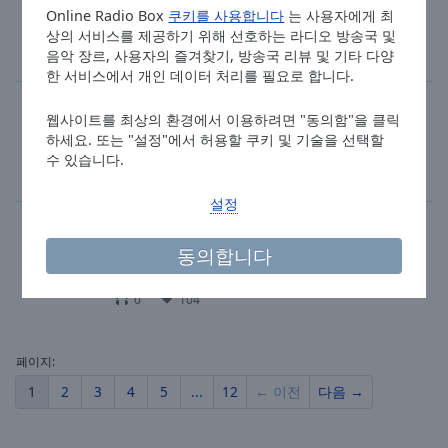
news
oldies
hits
Online Radio Box
쿠키를 사용합니다
는 사용자에게 최
상의 서비스를 제공하기 위해 선호하는 라디오 방송국 및
Stephan Remmler - Keine Sterne in Athen
음악 장르, 사용자의 즐겨찾기, 방송국 리뷰 및 기타 다양
3
147
한 서비스에서 개인 데이터 처리를 필요로 합니다.
Antenne Vorarlberg
웹사이트를 최상의 환경에서 이용하려면 "동의함"을 클릭
rock
lounge
90s
80s
하세요. 또는 "설정"에서 허용할 쿠키 및 기술을 선택할
Teddy Swims - Mr. Know It All
수 있습니다.
2
121
18
설정
Bluffphonica
동의합니다
trance
psy trance
Astrix - Eye To Eye
0
104
페이지:
1
2
3
4
5
...
12
← 이전
다음 →