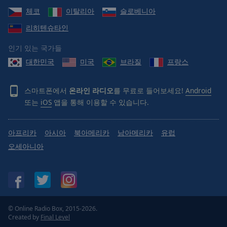
체코
이탈리아
슬로베니아
리히텐슈타인
인기 있는 국가들
대한민국
미국
브라질
프랑스
스마트폰에서
온라인 라디오
를 무료로 들어보세요!
Android
또는
iOS
앱을 통해 이용할 수 있습니다.
아프리카
아시아
북아메리카
남아메리카
유럽
오세아니아
© Online Radio Box, 2015-2026.
Created by
Final Level