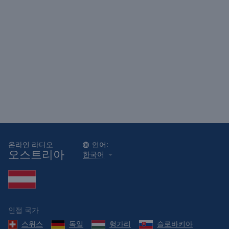
온라인 라디오
언어:
오스트리아
한국어
인접 국가
스위스
독일
헝가리
슬로바키아