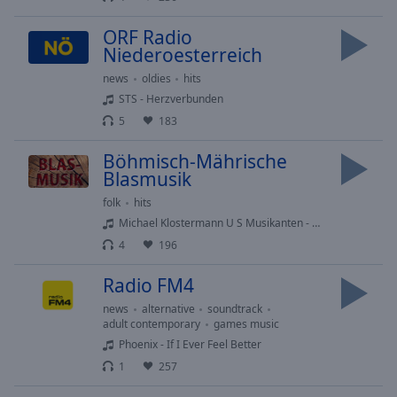
cancel
and
ORF Radio
close
Niederoesterreich
the
news
oldies
hits
window.
STS - Herzverbunden
Text
5
183
Color
Böhmisch-Mährische
Blasmusik
Opacity
folk
hits
Michael Klostermann U S Musikanten - Was WÄr Ein Festzelt Ohne Blasmusik
Text
4
196
Background
Radio FM4
Color
news
alternative
soundtrack
adult contemporary
games music
Opacity
Phoenix - If I Ever Feel Better
1
257
Caption