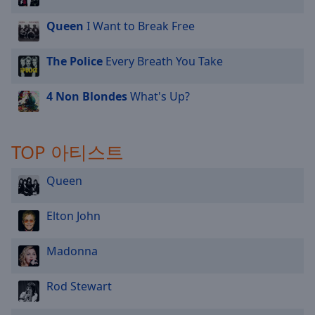
Queen
I Want to Break Free
The Police
Every Breath You Take
4 Non Blondes
What's Up?
TOP 아티스트
Queen
Elton John
Madonna
Rod Stewart