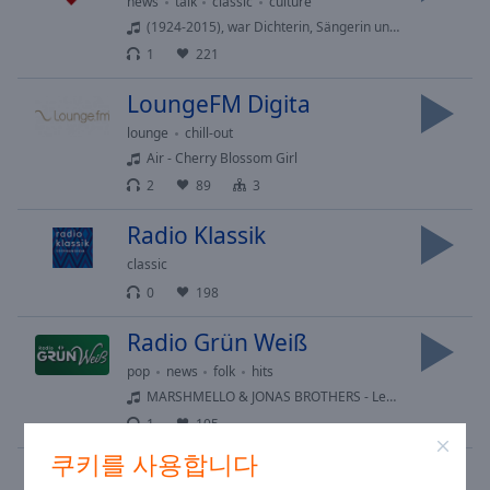
news
talk
classic
culture
(1924-2015), war Dichterin, Sängerin und eine der ersten ...
1
221
LoungeFM Digita
lounge
chill-out
Air - Cherry Blossom Girl
2
89
3
Radio Klassik
classic
0
198
Radio Grün Weiß
pop
news
folk
hits
MARSHMELLO & JONAS BROTHERS - Leave Before You Love Me
1
105
쿠키를 사용합니다
ORF Radio Kärnten