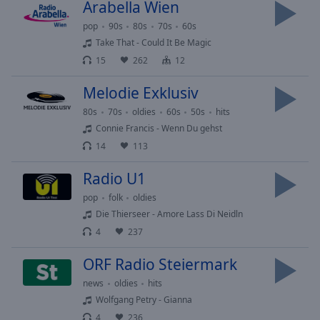
Arabella Wien
selected
pop
90s
80s
70s
60s
Audio
Take That - Could It Be Magic
Track
15
262
12
Picture-
Melodie Exklusiv
in-
Picture
80s
70s
oldies
60s
50s
hits
Fullscreen
Connie Francis - Wenn Du gehst
This
14
113
is
a
Radio U1
modal
window.
pop
folk
oldies
Die Thierseer - Amore Lass Di Neidln
Beginning
4
237
of
dialog
ORF Radio Steiermark
window.
news
oldies
hits
Escape
Wolfgang Petry - Gianna
will
4
236