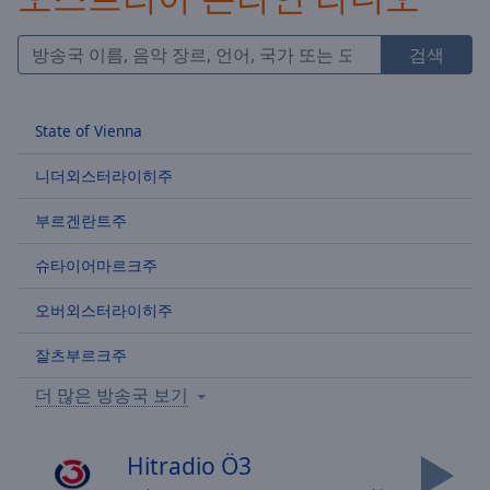
Skip
Forward
검색
Mute
Current
Time
0:00
State of Vienna
/
Duration
-:-
니더외스터라이히주
Loaded
:
0.00%
부르겐란트주
Stream
Type
LIVE
슈타이어마르크주
Seek to
live,
오버외스터라이히주
currently
behind
live
LIVE
잘츠부르크주
Remaining
Time
-
더 많은 방송국 보기
-:-
Hitradio Ö3
1x