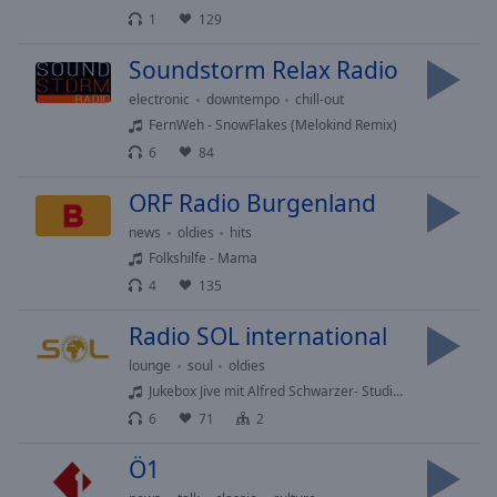
Done
1
129
Close
Modal
Soundstorm Relax Radio
Dialog
End
electronic
downtempo
chill-out
of
FernWeh - SnowFlakes (Melokind Remix)
dialog
6
84
window.
ORF Radio Burgenland
news
oldies
hits
Folkshilfe - Mama
4
135
Radio SOL international
lounge
soul
oldies
Jukebox Jive mit Alfred Schwarzer- Studio Wien 2
6
71
2
Ö1