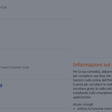
SHOW
Informazioni sul 
 - Sweet Summer Love
Per la tua comodità, abbiam
per compilare una lista che 
stazioni radio online dell'Po
a
ti serve per ascoltare la radi
ascoltare gratis la radio onl
installando sullo smartpho
applicazione.
Alcuni consigli:
Utilizza la funzione ricer