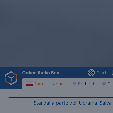
Video
Player
is
loading.
Play
Video
Online Radio Box
Giochi
Play
Skip
Tutte le stazioni
Preferiti
Ge
Backward
Skip
Forward
Mute
Stai dalla parte dell'Ucraina. Salv
Current
Time
0:00