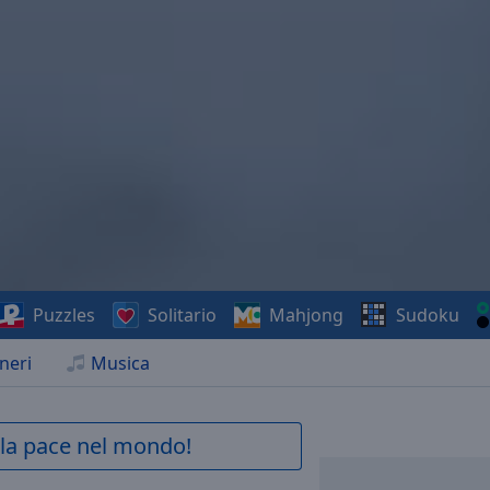
Puzzles
Solitario
Mahjong
Sudoku
neri
Musica
a la pace nel mondo!