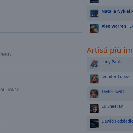
Natalia Nykiel
K
Alex Warren
FE
Artisti più i
arańczy
Lady Pank
Jennifer Lopez
 YOU HONEY
Taylor Swift
Ed Sheeran
Dawid Podsiadł
E