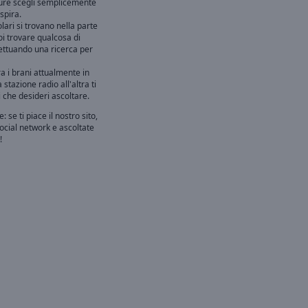
pure scegli semplicemente
spira.
lari si trovano nella parte
oi trovare qualcosa di
fettuando una ricerca per
a i brani attualmente in
stazione radio all'altra ti
i che desideri ascoltare.
: se ti piace il nostro sito,
social network e ascoltate
!