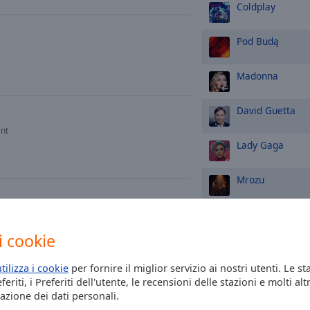
Coldplay
Pod Budą
Madonna
David Guetta
nt
Lady Gaga
Mrozu
Męskie Granie O
i cookie
Obywatel G.C.
utilizza i cookie
per fornire il miglior servizio ai nostri utenti. Le st
eriti, i Preferiti dell'utente, le recensioni delle stazioni e molti altr
Michael Jackson
azione dei dati personali.