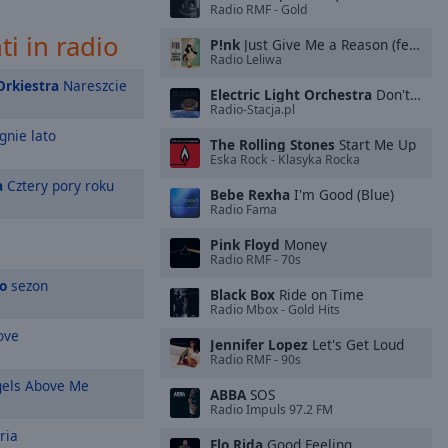
Radio RMF - Gold
i in radio
P!nk
Just Give Me a Reason (feat. Nate Ruess)
Radio Leliwa
Orkiestra
Nareszcie
Electric Light Orchestra
Don't Bring Me Down
Radio-Stacja.pl
gnie lato
The Rolling Stones
Start Me Up
Eska Rock - Klasyka Rocka
a
Cztery pory roku
Bebe Rexha
I'm Good (Blue)
Radio Fama
Pink Floyd
Money
Radio RMF - 70s
o
sezon
Black Box
Ride on Time
Radio Mbox - Gold Hits
ove
Jennifer Lopez
Let's Get Loud
Radio RMF - 90s
els Above Me
ABBA
SOS
Radio Impuls 97.2 FM
ria
Flo Rida
Good Feeling