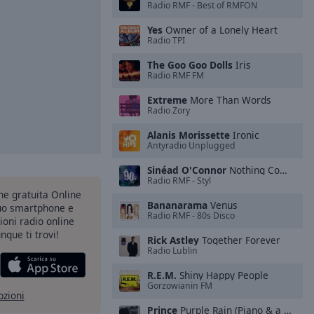
Radio RMF - Best of RMFON
Yes
Owner of a Lonely Heart
Radio TPI
The Goo Goo Dolls
Iris
Radio RMF FM
Extreme
More Than Words
Radio Żory
Alanis Morissette
Ironic
Antyradio Unplugged
Sinéad O'Connor
Nothing Compares 2 U
Radio RMF - Styl
one gratuita Online
Bananarama
Venus
tuo smartphone e
Radio RMF - 80s Disco
zioni radio online
nque ti trovi!
Rick Astley
Together Forever
Radio Lublin
R.E.M.
Shiny Happy People
Gorzowianin FM
pzioni
Prince
Purple Rain (Piano & a Microphone 1983 Version)