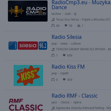
RadioCmp3.eu - Muzyka
Dance
techno
club
dj
Teraz Gra: Miras – Piątek u Miraska (07
46
58
1
Radio Silesia
pop
news
culture
TEROZKI GROMY IRENEUSZ WYDRA - 
1
609
Radio Kiss FM
pop
top40
0
459
Radio RMF - Classic
jazz
classic
opera
Agnieszka Osiecka Edmund Fetting - Ni