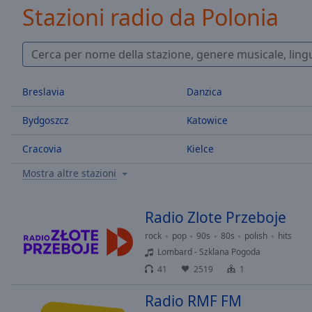
/
Stazioni radio da Polonia
Duration
-:-
Loaded
:
0.00%
0:00
Stream
Breslavia
Danzica
Type
LIVE
Seek to
Bydgoszcz
Katowice
live,
currently
behind
Cracovia
Kielce
live
LIVE
Remaining
Mostra altre stazioni
Time
-
-:-
Radio Zlote Przeboje
1x
rock
pop
90s
80s
polish
hits
Playback
Lombard - Szklana Pogoda
Rate
41
2519
1
Chapters
Radio RMF FM