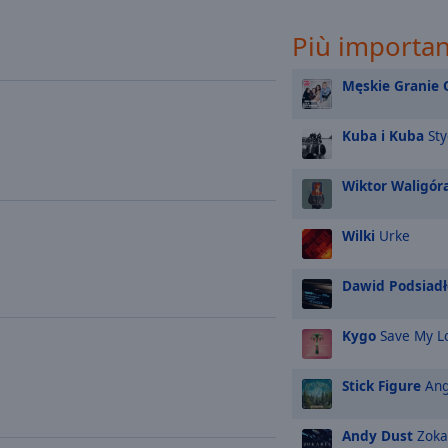
Più important
Męskie Granie 
Kuba i Kuba
Sty
Wiktor Waligór
Wilki
Urke
Dawid Podsiadł
Kygo
Save My L
Stick Figure
Ang
Andy Dust
Zoka