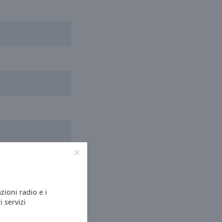
rkiestra
azioni radio e i
i servizi