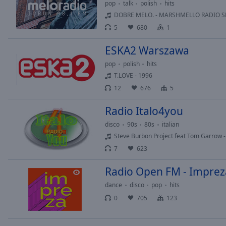
pop
talk
polish
hits
of
DOBRE MELO. - MARSHMELLO RADIO 
dialog
5
680
1
window.
ESKA2 Warszawa
pop
polish
hits
T.LOVE - 1996
12
676
5
Radio Italo4you
disco
90s
80s
italian
Steve Burbon Project feat Tom Garrow
7
623
Radio Open FM - Imprez
dance
disco
pop
hits
0
705
123