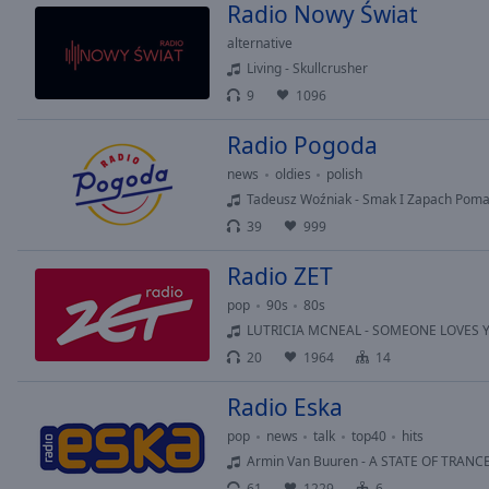
Radio Nowy Świat
Picture-
in-
alternative
Picture
Living - Skullcrusher
Fullscreen
9
1096
This
is
Radio Pogoda
a
modal
news
oldies
polish
window.
Tadeusz Woźniak - Smak I Zapach Pom
39
999
Beginning
Radio ZET
of
dialog
pop
90s
80s
window.
LUTRICIA MCNEAL - SOMEONE LOVES
Escape
20
1964
14
will
cancel
Radio Eska
and
pop
news
talk
top40
hits
close
Armin Van Buuren - A STATE OF TRANC
the
61
1229
6