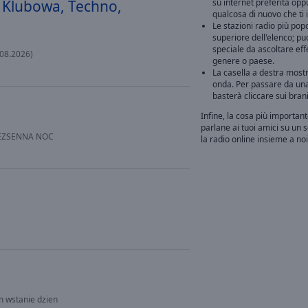
 Klubowa, Techno,
su internet preferita op
qualcosa di nuovo che ti i
Le stazioni radio più popo
superiore dell'elenco; pu
speciale da ascoltare ef
.08.2026)
genere o paese.
La casella a destra mostr
onda. Per passare da una 
basterà cliccare sui bran
Infine, la cosa più importante
parlane ai tuoi amici su un 
BEZSENNA NOC
la radio online insieme a noi
m wstanie dzien