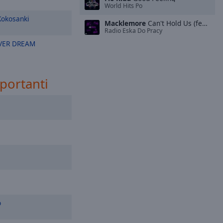
World Hits Po
okosanki
Macklemore
Can't Hold Us (feat. Ray Dalton)
Radio Eska Do Pracy
VER DREAM
mportanti
o