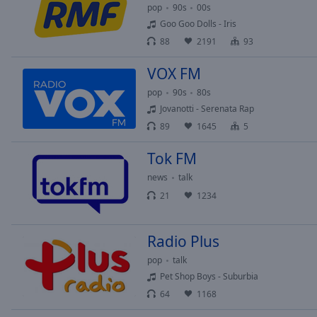
Chapters
pop
90s
00s
Goo Goo Dolls - Iris
Descriptions
88
2191
93
descriptions
off
,
VOX FM
selected
pop
90s
80s
Jovanotti - Serenata Rap
Subtitles
89
1645
5
subtitles
Tok FM
settings
,
opens
news
talk
subtitles
21
1234
settings
dialog
subtitles
Radio Plus
off
,
pop
talk
selected
Pet Shop Boys - Suburbia
64
1168
Audio
Track