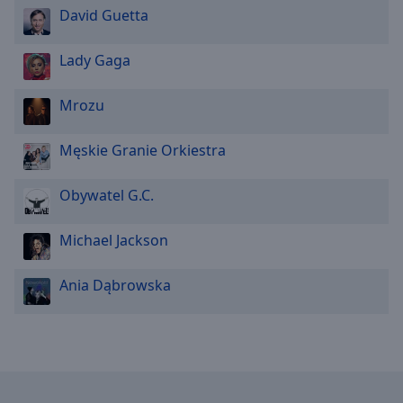
Reset
David Guetta
Done
Close
Modal
Lady Gaga
Dialog
End
Mrozu
of
dialog
window.
Męskie Granie Orkiestra
Obywatel G.C.
Michael Jackson
Ania Dąbrowska