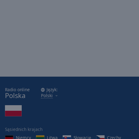
Radio online
Język:
Polska
Polski
Sąsiednich krajach
Niemcy
Litwa
Słowację
Czechy