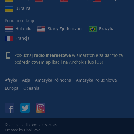
Ukraina
Popularne kraje
Holandia
Stany Zjednoczone
Brazylia
Francja
Posłuchaj
radio internetowe
w smartfonie za darmo za
pośrednictwem aplikacji na
Androida
lub
iOS
!
Afryka
Azja
Ameryka Północna
Ameryka Południowa
Europa
Oceania
© Online Radio Box, 2015-2026.
Created by
Final Level