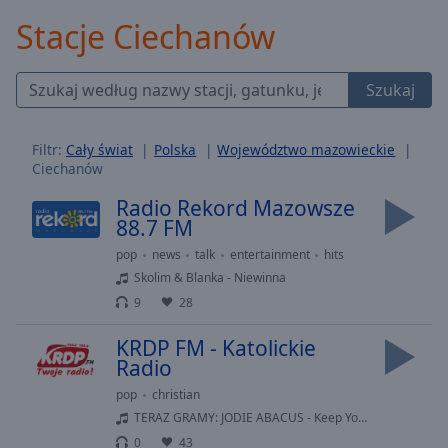
Backward
Stacje Ciechanów
Skip
Forward
Mute
Szukaj
Current
Time
0:00
/
Filtr:
Cały świat
Polska
Województwo mazowieckie
Duration
-:-
Ciechanów
Loaded
:
0.00%
Radio Rekord Mazowsze
88.7 FM
Stream
Type
LIVE
pop
news
talk
entertainment
hits
Seek to
Skolim & Blanka - Niewinna
live,
currently
9
28
behind
live
LIVE
KRDP FM - Katolickie
Remaining
Radio
Time
-
-:-
pop
christian
TERAZ GRAMY: JODIE ABACUS - Keep Your Head Down
1x
0
43