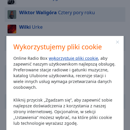
cancel
and
Wiktor Waligóra
Cztery pory roku
close
the
Wilki
Urke
window.
Dawid Podsiadło
sezon
Text
Wykorzystujemy pliki cookie
Color
Kygo
Save My Love
Online Radio Box
wykorzystuje pliki cookie
, aby
zapewnić naszym użytkownikom najlepszą obsługę.
Opacity
Preferowane stacje radiowe i gatunki muzyczne,
Stick Figure
Angels Above Me
katalog Ulubione użytkownika, recenzje stacji i
wiele innych usług wymaga przetwarzania danych
Text
Andy Dust
Zokaria
osobowych.
Background
Color
Natalia Nykiel
Kokosanki
Kliknij przycisk „Zgadzam się”, aby zapewnić sobie
najlepsze doświadczenia z korzystania z naszej
strony internetowej. Opcjonalnie, w sekcji
Alex Warren
FEVER DREAM
Opacity
„Ustawienia” możesz wybrać, na które pliki cookie
lub technologie wyrażasz zgodę.