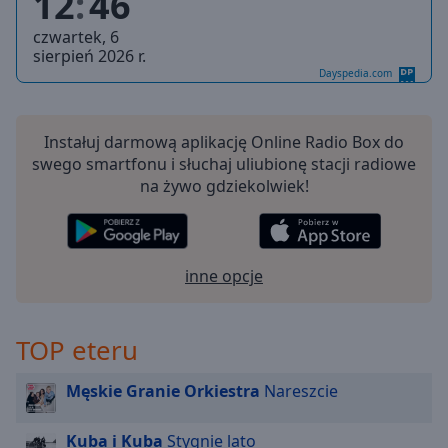
12
46
off
,
selected
czwartek, 6
sierpień 2026 r.
Audio
Dayspedia.com
Track
Picture-
Instałuj darmową aplikację Online Radio Box do
in-
Picture
swego smartfonu i słuchaj uliubionę stacji radiowe
Fullscreen
na żywo gdziekolwiek!
This
is
a
modal
inne opcje
window.
Beginning
TOP eteru
of
dialog
Męskie Granie Orkiestra
Nareszcie
window.
Escape
Kuba i Kuba
Stygnie lato
will