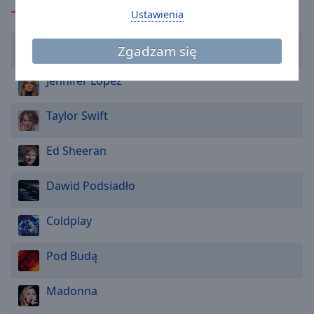
Caption
TOP Wykonawcy
Ustawienia
Area
Background
Lady Pank
Color
Zgadzam się
Jennifer Lopez
Opacity
Taylor Swift
Font
Size
Ed Sheeran
Dawid Podsiadło
Text
Edge
Style
Coldplay
Pod Budą
Font
Family
Madonna