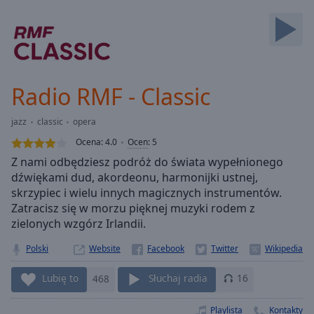
Backward
Skip
Forward
Mute
Current
Time
0:00
Radio RMF - Classic
/
Duration
-:-
jazz
classic
opera
Loaded
:
0.00%
Ocena:
4.0
Ocen
:
5
Stream
Z nami odbędziesz podróż do świata wypełnionego
Type
LIVE
dźwiękami dud, akordeonu, harmonijki ustnej,
Seek to
skrzypiec i wielu innych magicznych instrumentów.
live,
Zatracisz się w morzu pięknej muzyki rodem z
currently
zielonych wzgórz Irlandii.
behind
live
LIVE
Remaining
Polski
Website
Time
-
-:-
Lubię to
468
Słuchaj radia
16
1x
Playlista
Kontakty