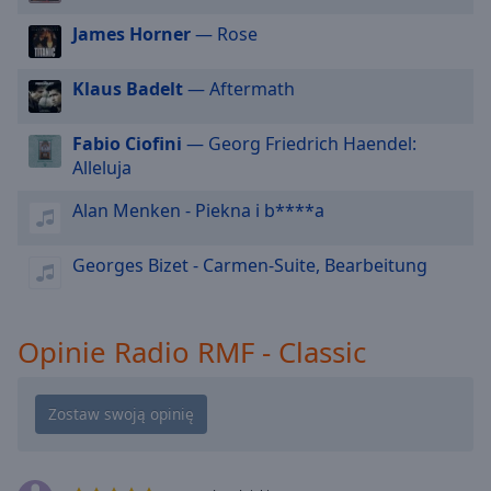
cancel
James Horner
— Rose
and
close
Klaus Badelt
— Aftermath
the
window.
Fabio Ciofini
— Georg Friedrich Haendel:
Alleluja
Text
Color
Alan Menken - Piekna i b****a
Opacity
Georges Bizet - Carmen-Suite, Bearbeitung
Text
Opinie Radio RMF - Classic
Background
Color
Opacity