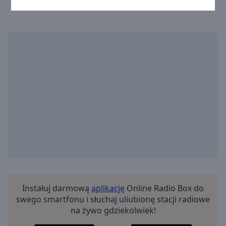
Instałuj darmową
aplikację
Online Radio Box do
swego smartfonu i słuchaj uliubionę stacji radiowe
na żywo gdziekolwiek!