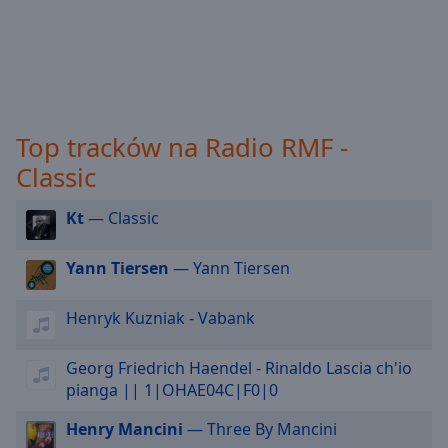
off
,
selected
Audio
Track
Picture-
Top tracków na Radio RMF -
in-
Picture
Classic
Fullscreen
This
Kt
— Classic
is
a
Yann Tiersen
— Yann Tiersen
modal
window.
Henryk Kuzniak - Vabank
Beginning
of
Georg Friedrich Haendel - Rinaldo Lascia ch'io
dialog
pianga || 1|OHAE04C|F0|0
window.
Escape
Henry Mancini
— Three By Mancini
will