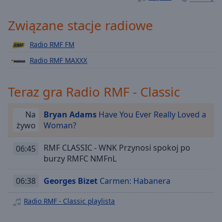
Playback
Rate
Związane stacje radiowe
Chapters
Radio RMF FM
Chapters
Radio RMF MAXXX
Descriptions
Teraz gra Radio RMF - Classic
descriptions
off
,
selected
Na
Bryan Adams
Have You Ever Really Loved a
żywo
Woman?
Subtitles
RMF CLASSIC - WNK Przynosi spokoj po
06:45
subtitles
burzy RMFC NMFnL
settings
,
opens
06:38
Georges Bizet
Carmen: Habanera
subtitles
settings
Radio RMF - Classic playlista
dialog
subtitles