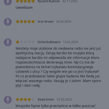
Caption
Ryszard Rudnicki
02.11.2025
Area
Uwielbiam
Background
Color
Aron Brown
26.05.2025
.
Opacity
Emilia Butkiewicz
13.02.2024
Font
Niestety moje ulubione do niedawna radio nie jest już
Size
apolityczną stacją. Żaluję bardzo bo muzyka ktorą
nadajecie bardzo mi odpowiada ale informacje ktore
rozpowszechniacie denerwują mnie. Np Co ma do
Text
powiedzenia na temat trybunału konstutycyjnego
Edge
czlowiek z ulicy ? Czy wogole wie po co jest trybunał?
Style
Po co przedstawiać takie glupie badania Nie bedę już
włączać waszego radia. Kasuję je z żalem .Mam sporo
plyt i dam radę.
Font
Family
Beata Kmieć
02.02.2023
Wszystko fajnie tylko przestańcie w kółko puszczać