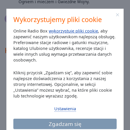
Reset
Ogniem i mieczem i Gwiezdne Wojny.
Done
Close
Wykorzystujemy pliki cookie
Modal
Aleksandra Bajorek
18.12.2020
Dialog
Moja ulubiona stacja radiowa. Słucham codziennie od
End
Online Radio Box
wykorzystuje pliki cookie
, aby
7 lat. :)
of
zapewnić naszym użytkownikom najlepszą obsługę.
dialog
Preferowane stacje radiowe i gatunki muzyczne,
window.
Kontakty
katalog Ulubione użytkownika, recenzje stacji i
wiele innych usług wymaga przetwarzania danych
osobowych.
Adres:
al. Waszyngtona 1 30-204 Kraków
Kliknij przycisk „Zgadzam się”, aby zapewnić sobie
Telefon:
+48 12 662 22 63
najlepsze doświadczenia z korzystania z naszej
Strona internetowa:
www.rmfclassic.pl
strony internetowej. Opcjonalnie, w sekcji
Email:
redakcja@rmfon.pl
„Ustawienia” możesz wybrać, na które pliki cookie
lub technologie wyrażasz zgodę.
Facebook:
@rmfclassic
Twitter:
@rmf_classic
Ustawienia
Youtube:
@featured
Czas w mieście Kraków
:
08:48
,
08.07.2026
Zgadzam się