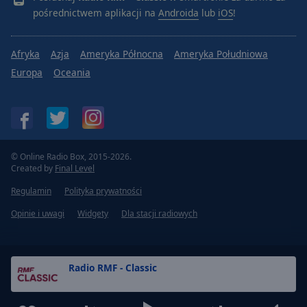
pośrednictwem aplikacji na
Androida
lub
iOS
!
Afryka
Azja
Ameryka Północna
Ameryka Południowa
Europa
Oceania
© Online Radio Box, 2015-2026.
Created by
Final Level
Regulamin
Polityka prywatności
Opinie i uwagi
Widgety
Dla stacji radiowych
Radio RMF - Classic