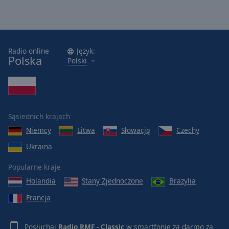
Radio online
Język:
Polska
Polski
Sąsiednich krajach
Niemcy
Litwa
Słowację
Czechy
Ukraina
Popularne kraje
Holandia
Stany Zjednoczone
Brazylia
Francja
Posłuchaj
Radio RMF - Classic
w smartfonie za darmo za