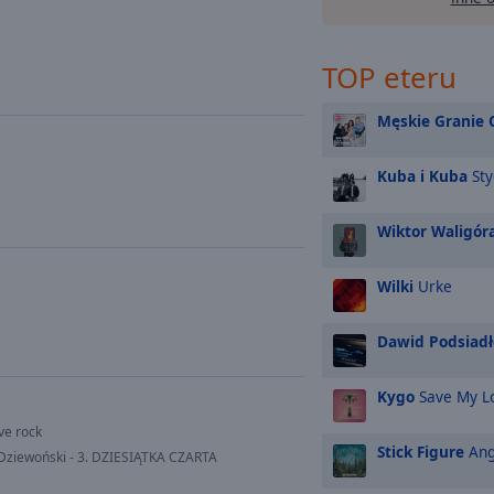
TOP eteru
Męskie Granie 
Kuba i Kuba
Sty
Wiktor Waligór
Wilki
Urke
Dawid Podsiadł
Kygo
Save My L
ve rock
Stick Figure
Ang
Dziewoński - 3. DZIESIĄTKA CZARTA