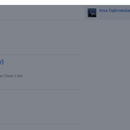
Ania Dąbrowska
y)
e Closer I Get