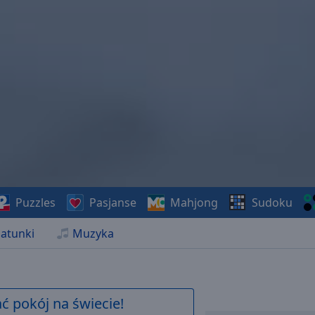
Puzzles
Pasjanse
Mahjong
Sudoku
atunki
Muzyka
 pokój na świecie!