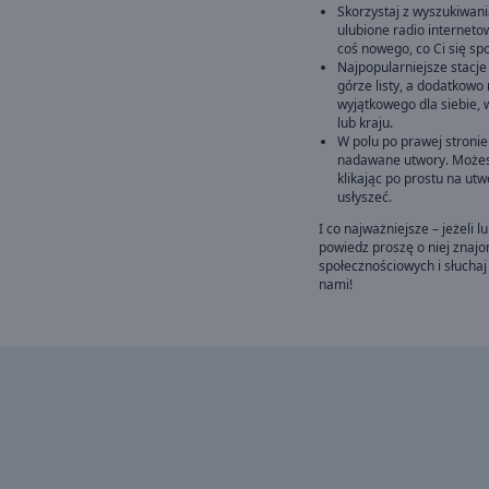
Skorzystaj z wyszukiwani
ulubione radio interneto
coś nowego, co Ci się sp
Najpopularniejsze stacje
górze listy, a dodatkowo
wyjątkowego dla siebie,
lub kraju.
W polu po prawej stronie
nadawane utwory. Możesz
klikając po prostu na utw
usłyszeć.
I co najważniejsze – jeżeli l
powiedz proszę o niej znaj
społecznościowych i słuchaj
nami!