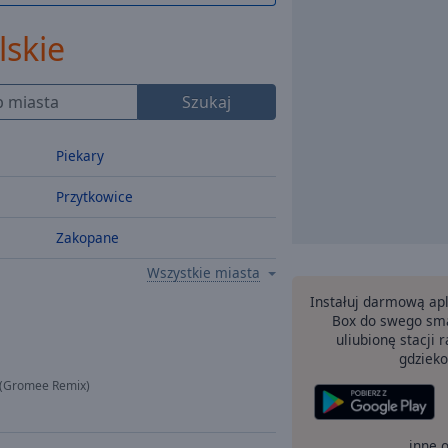
skie
Szukaj
Piekary
Przytkowice
Zakopane
Wszystkie miasta
Instałuj darmową apl
Box do swego sma
uliubionę stacji
gdzieko
 (Gromee Remix)
inne 