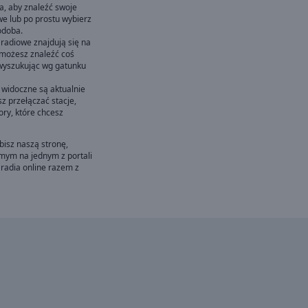
a, aby znaleźć swoje
we lub po prostu wybierz
odoba.
 radiowe znajdują się na
 możesz znaleźć coś
 wyszukując wg gatunku
 widoczne są aktualnie
 przełączać stacje,
ory, które chcesz
ubisz naszą stronę,
omym na jednym z portali
 radia online razem z