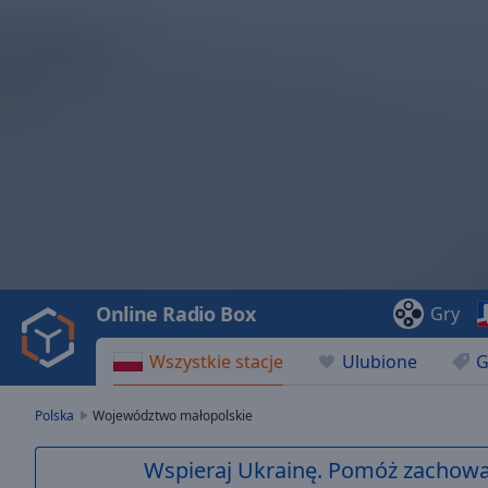
Video
Player
is
loading.
Play
Video
Online Radio Box
Gry
Play
Skip
Wszystkie stacje
Ulubione
G
Backward
Skip
Forward
Polska
Województwo małopolskie
Mute
Current
Wspieraj Ukrainę. Pomóż zachować
Time
0:00