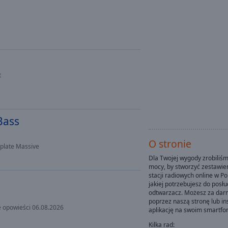
t
Bass
O stronie
bplate Massive
Dla Twojej wygody zrobiliśm
mocy, by stworzyć zestawie
stacji radiowych online w Po
jakiej potrzebujesz do posłu
odtwarzacz. Możesz za darm
poprzez naszą stronę lub in
e opowieści 06.08.2026
aplikację na swoim smartfon
Kilka rad: