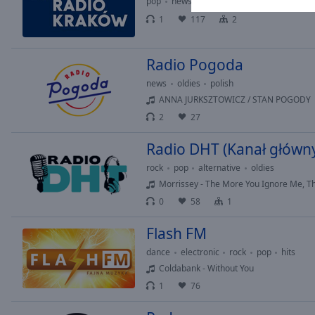
pop
news
Opacity
1
117
2
Font
Radio Pogoda
Size
news
oldies
polish
ANNA JURKSZTOWICZ / STAN POGODY
Text
2
27
Edge
Style
Radio DHT (Kanał główn
rock
pop
alternative
oldies
Font
Morrissey - The More You Ignore Me, Th
Family
0
58
1
Flash FM
Reset
dance
electronic
rock
pop
hits
Done
Coldabank - Without You
Close
Modal
1
76
Dialog
End