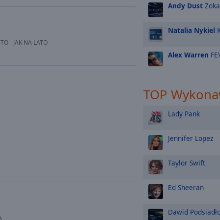
Andy Dust
Zoka
Natalia Nykiel
K
TO - JAK NA LATO
Alex Warren
FE
TOP Wykona
Lady Pank
Jennifer Lopez
Taylor Swift
Ed Sheeran
Dawid Podsiadł
A