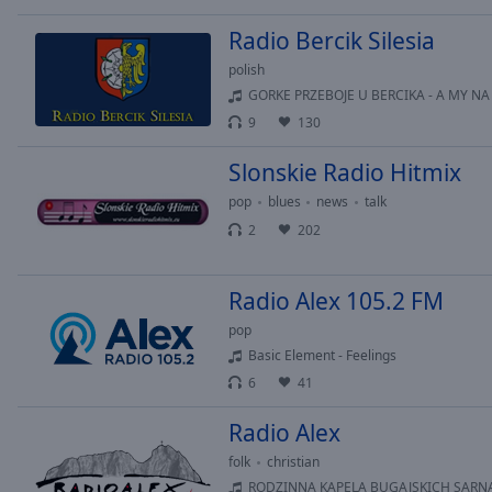
Picture-
Radio Bercik Silesia
in-
Picture
polish
Fullscreen
GORKE PRZEBOJE U BERCIKA - A MY NA 
This
9
130
is
a
Slonskie Radio Hitmix
modal
window.
pop
blues
news
talk
2
202
Beginning
of
Radio Alex 105.2 FM
dialog
window.
pop
Escape
Basic Element - Feelings
will
6
41
cancel
and
Radio Alex
close
folk
christian
the
RODZINNA KAPELA BUGAJSKICH SARN