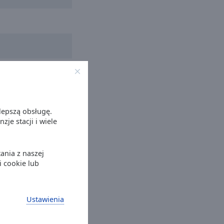
lepszą obsługę.
je stacji i wiele
ania z naszej
i cookie lub
rkiestra
Ustawienia