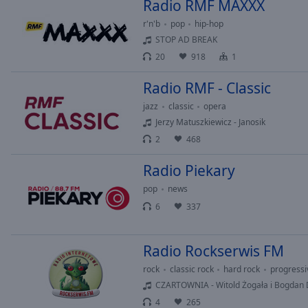
Chapters
Radio RMF MAXXX
r'n'b
pop
hip-hop
Descriptions
STOP AD BREAK
descriptions
20
918
1
off
,
selected
Radio RMF - Classic
jazz
classic
opera
Subtitles
Jerzy Matuszkiewicz - Janosik
subtitles
2
468
settings
,
opens
Radio Piekary
subtitles
pop
news
settings
6
337
dialog
subtitles
off
,
Radio Rockserwis FM
selected
rock
classic rock
hard rock
progressi
CZARTOWNIA - Witold Żogała i Bogdan 
Audio
Track
4
265