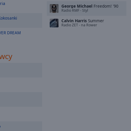
ria
George Michael
Freedom! '90
Radio RMF - Styl
okosanki
Calvin Harris
Summer
Radio ZET - na Rower
VER DREAM
wcy
o