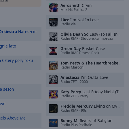
Aerosmith
Cryin'
Max Hit Polska 2
10cc
I'm Not In Love
Radio Via
Orkiestra
Nareszcie
Olivia Dean
So Easy (To Fall In Love)
Radio RMF - Studencka impreza
gnie lato
Green Day
Basket Case
Radio RMF Fitness Rock
a
Cztery pory roku
Tom Petty & The Heartbreakers
Lea
Radio Marconi
Anastacia
I'm Outta Love
Radio ZET - 2000
o
sezon
Katy Perry
Last Friday Night (T.G.I.F.)
Radio ZET - Party
ove
Freddie Mercury
Living on My Own
Radio RMF - 90s
els Above Me
Boney M.
Rivers of Babylon
Radio Plus Podhale