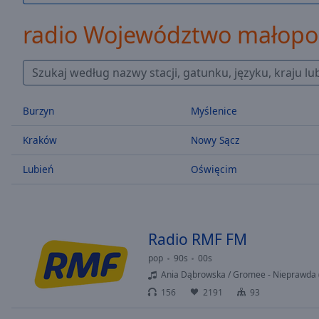
/
Duration
-:-
radio Województwo małopol
Loaded
:
0.00%
0:00
Stream
Type
LIVE
Burzyn
Myślenice
Seek to
live,
Kraków
Nowy Sącz
currently
behind
live
LIVE
Lubień
Oświęcim
Remaining
Time
-
-:-
Radio RMF FM
1x
Playback
pop
90s
00s
Rate
Ania Dąbrowska / Gromee - Nieprawda
156
2191
93
Chapters