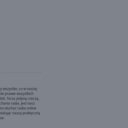
y wszystko, co w naszej
nie prawie wszystkich
lski. Teraz jedyną rzeczą,
chania radia, jest nasz
o słuchać radia online
stalując naszą praktyczną
ie.