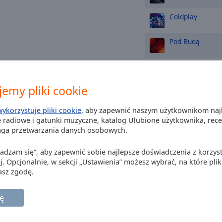
Coldplay
Pod Budą
Madonna
emy pliki cookie
David Guetta
wykorzystuje pliki cookie
, aby zapewnić naszym użytkownikom naj
Lady Gaga
 radiowe i gatunki muzyczne, katalog Ulubione użytkownika, recenz
aga przetwarzania danych osobowych.
Mrozu
Zgadzam się”, aby zapewnić sobie najlepsze doświadczenia z korzyst
j. Opcjonalnie, w sekcji „Ustawienia” możesz wybrać, na które plik
romantic
Męskie Granie O
asz zgodę.
Obywatel G.C.
ę
ka
Michael Jackson