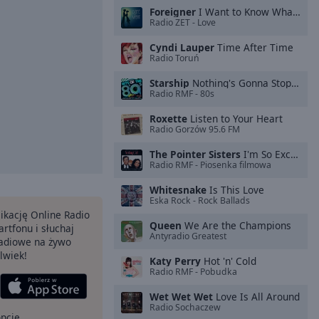
Foreigner
I Want to Know What Love Is
Radio ZET - Love
Cyndi Lauper
Time After Time
Radio Toruń
Starship
Nothing's Gonna Stop Us Now
Radio RMF - 80s
Roxette
Listen to Your Heart
Radio Gorzów 95.6 FM
The Pointer Sisters
I'm So Excited
Radio RMF - Piosenka filmowa
Whitesnake
Is This Love
Eska Rock - Rock Ballads
ikację Online Radio
Queen
We Are the Champions
rtfonu i słuchaj
Antyradio Greatest
 radiowe na żywo
lwiek!
Katy Perry
Hot 'n' Cold
Radio RMF - Pobudka
Wet Wet Wet
Love Is All Around
Radio Sochaczew
opcje