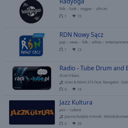
Radyoga
of
folk
funk
reggae
african
dialog
window.
1
15
RDN Nowy Sącz
pop
news
folk
ethnic
entertainmen
1
23
Radio - Tube Drum and 
drum'n'bass
Aries & Kelvin 373 Feat. Navigator - Du
0
74
Jazz Kultura
jazz
culture
Joanna Kudyba-Antonik - Wielokulturow
0
39