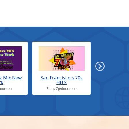
z Mix New
San Francisco's 70s
rk
HITS
dnoczone
Stany Zjednoczone