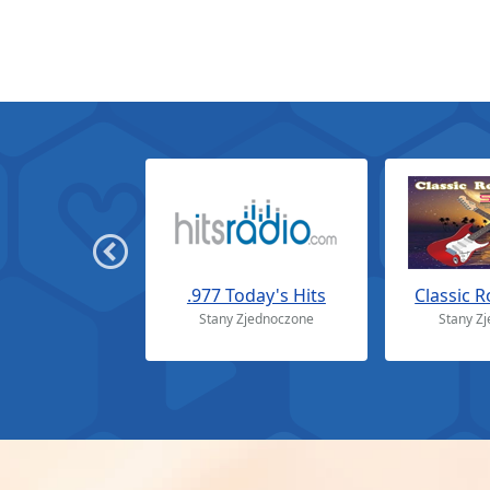
.977 Today's Hits
Classic R
Stany Zjednoczone
Stany Z