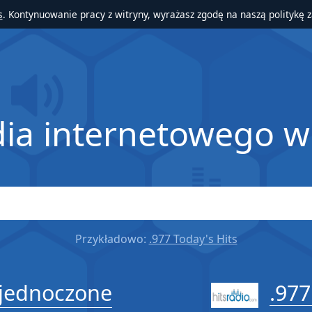
s
. Kontynuowanie pracy z witryny, wyrażasz zgodę na naszą politykę 
dia internetowego w
Przykładowo:
.977 Today's Hits
Zjednoczone
.977