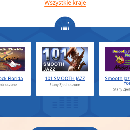
Wszystkie kraje
ock Florida
101 SMOOTH JAZZ
Smooth Jaz
Yo
jednoczone
Stany Zjednoczone
Stany Zje