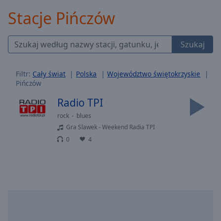
Backward
Stacje Pińczów
Skip
Forward
Mute
Szukaj
Current
Time
0:00
/
Filtr:
Cały świat
Polska
Województwo świętokrzyskie
Duration
-:-
Pińczów
Loaded
:
0.00%
Radio TPI
Stream
rock
blues
Type
LIVE
Gra Slawek - Weekend Radia TPI
Seek to
0
4
live,
currently
behind
live
LIVE
Remaining
Time
-
-:-
1x