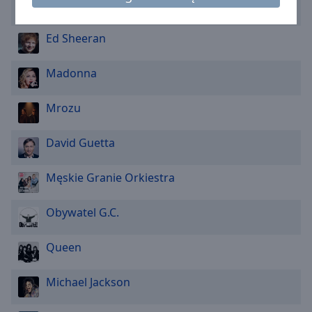
Caption
Dawid Podsiadło
Area
Background
Ed Sheeran
Color
Madonna
Opacity
Mrozu
Font
David Guetta
Size
Męskie Granie Orkiestra
Text
Edge
Obywatel G.C.
Style
Queen
Font
Family
Michael Jackson