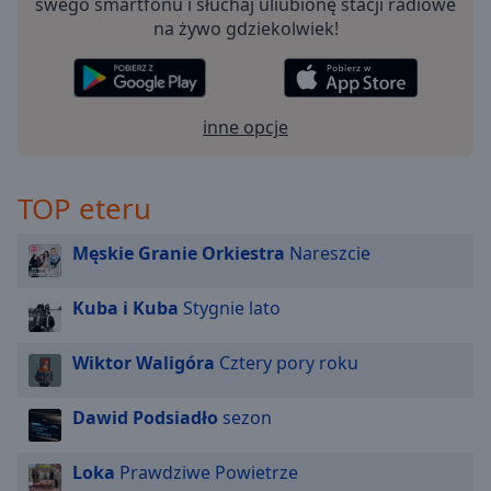
swego smartfonu i słuchaj uliubionę stacji radiowe
off
,
na żywo gdziekolwiek!
selected
Audio
Track
inne opcje
Picture-
in-
Picture
TOP eteru
Fullscreen
This
is
Męskie Granie Orkiestra
Nareszcie
a
modal
Kuba i Kuba
Stygnie lato
window.
Wiktor Waligóra
Cztery pory roku
Beginning
of
dialog
Dawid Podsiadło
sezon
window.
Escape
Loka
Prawdziwe Powietrze
will