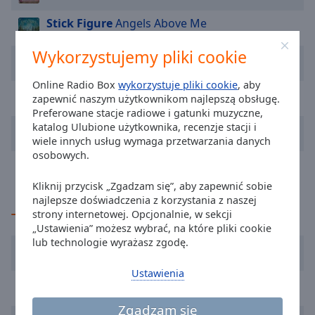
cancel
Stick Figure
Angels Above Me
and
close
Wykorzystujemy pliki cookie
Kygo
Save My Love
the
window.
Online Radio Box
wykorzystuje pliki cookie
, aby
Enej
Tak Smakuje Życie
zapewnić naszym użytkownikom najlepszą obsługę.
Text
Preferowane stacje radiowe i gatunki muzyczne,
Color
katalog Ulubione użytkownika, recenzje stacji i
B.R.O
Jeszcze Będzie Pięknie
wiele innych usług wymaga przetwarzania danych
osobowych.
Jennifer Lopez
Let's Get Loud
Opacity
Kliknij przycisk „Zgadzam się”, aby zapewnić sobie
najlepsze doświadczenia z korzystania z naszej
Text
TOP Wykonawcy
strony internetowej. Opcjonalnie, w sekcji
Background
„Ustawienia” możesz wybrać, na które pliki cookie
Color
lub technologie wyrażasz zgodę.
Jennifer Lopez
Ustawienia
Opacity
Lady Pank
Zgadzam się