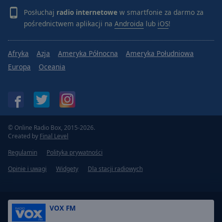
Posłuchaj
radio internetowe
w smartfonie za darmo za
pośrednictwem aplikacji na
Androida
lub
iOS
!
Afryka
Azja
Ameryka Północna
Ameryka Południowa
Europa
Oceania
© Online Radio Box, 2015-2026.
Created by
Final Level
Regulamin
Polityka prywatności
Opinie i uwagi
Widgety
Dla stacji radiowych
VOX FM