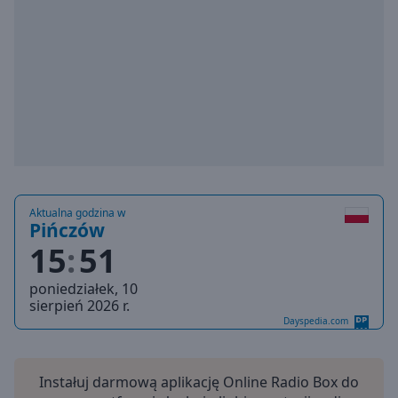
Playback
Rate
Chapters
Chapters
Descriptions
descriptions
off
,
selected
Aktualna godzina w
Pińczów
Subtitles
15
51
subtitles
poniedziałek, 10
settings
,
sierpień 2026 r.
opens
Dayspedia.com
subtitles
settings
dialog
Instałuj darmową aplikację Online Radio Box do
subtitles