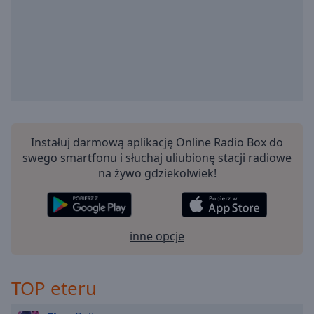
off
,
selected
Audio
Track
Picture-
in-
Picture
Fullscreen
This
Instałuj darmową aplikację Online Radio Box do
is
swego smartfonu i słuchaj uliubionę stacji radiowe
a
na żywo gdziekolwiek!
modal
window.
Beginning
inne opcje
of
dialog
window.
TOP eteru
Escape
will