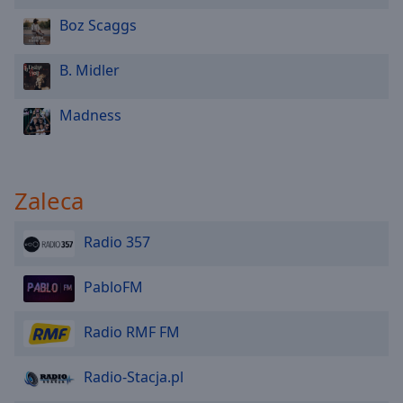
Reset
Done
Boz Scaggs
Close
Modal
B. Midler
Dialog
End
of
Madness
dialog
window.
Zaleca
Radio 357
PabloFM
Radio RMF FM
Radio-Stacja.pl