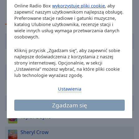
Caption
Taylor Dayne
Love Will Lead You Back
Online Radio Box
wykorzystuje pliki cookie
, aby
Area
zapewnić naszym użytkownikom najlepszą obsługę.
Background
Preferowane stacje radiowe i gatunki muzyczne,
Color
TOP Wykonawcy
katalog Ulubione użytkownika, recenzje stacji i
wiele innych usług wymaga przetwarzania danych
osobowych.
Cher
Opacity
Kliknij przycisk „Zgadzam się”, aby zapewnić sobie
Ride
najlepsze doświadczenia z korzystania z naszej
Font
strony internetowej. Opcjonalnie, w sekcji
Size
„Ustawienia” możesz wybrać, na które pliki cookie
Double
lub technologie wyrażasz zgodę.
Text
Little Richard
Ustawienia
Edge
Style
Dionne Warwick
Zgadzam się
Font
Taylor Dayne
Family
Sheryl Crow