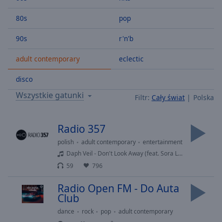
Backward
Skip
80s
pop
Forward
Mute
90s
r'n'b
Current
Time
0:00
adult contemporary
eclectic
/
Duration
-:-
disco
Loaded
:
Wszystkie gatunki
Filtr:
Cały świat
Polska
0.00%
Stream
Type
LIVE
Radio 357
Seek to
polish
adult contemporary
entertainment
live,
currently
Daph Veil - Don't Look Away (feat. Sora Lion)
behind
live
LIVE
59
796
Remaining
Time
-
Radio Open FM - Do Auta
-:-
Club
dance
rock
pop
adult contemporary
1x