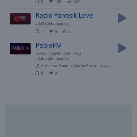
0
103
123
Playback
Rate
Radio Yanosik Love
Chapters
adult contemporary
1
0
6
Chapters
PabloFM
Descriptions
dance
top40
90s
00s
descriptions
adult contemporary
off
,
Armin van Buuren; Martin Garrix; Libby Whitehouse - Sleepless Nights
selected
0
8
Subtitles
subtitles
settings
,
opens
subtitles
settings
dialog
subtitles