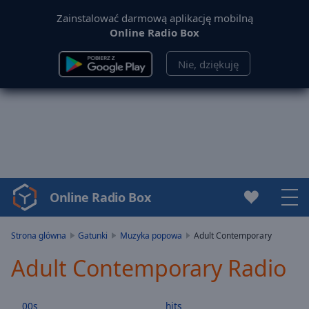
Zainstalować darmową aplikację mobilną
Online Radio Box
Nie, dziękuję
Online Radio Box
Video
Player
is
Strona glówna
Gatunki
Muzyka popowa
Adult Contemporary
loading.
Adult Contemporary Radio
Play
Video
Play
00s
hits
Skip