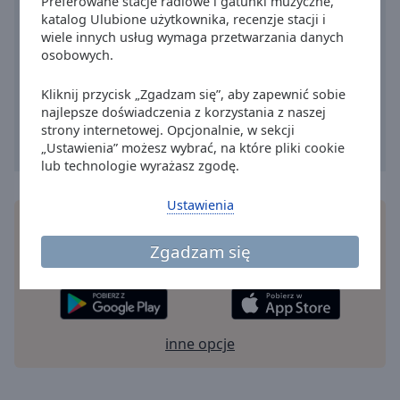
Preferowane stacje radiowe i gatunki muzyczne,
Reset
katalog Ulubione użytkownika, recenzje stacji i
Done
wiele innych usług wymaga przetwarzania danych
Close
osobowych.
Modal
Dialog
End
Kliknij przycisk „Zgadzam się”, aby zapewnić sobie
of
najlepsze doświadczenia z korzystania z naszej
dialog
strony internetowej. Opcjonalnie, w sekcji
window.
„Ustawienia” możesz wybrać, na które pliki cookie
lub technologie wyrażasz zgodę.
Ustawienia
Instałuj darmową
aplikację
Online Radio Box do
swego smartfonu i słuchaj uliubionę stacji radiowe
Zgadzam się
na żywo gdziekolwiek!
inne opcje