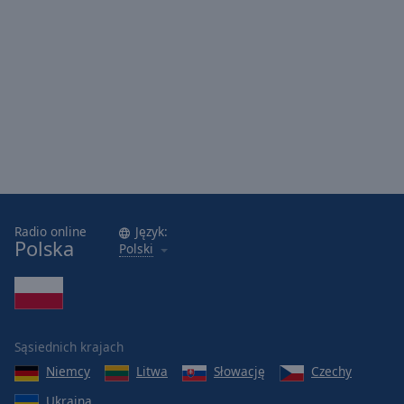
Radio online
Język:
Polska
Polski
Sąsiednich krajach
Niemcy
Litwa
Słowację
Czechy
Ukraina