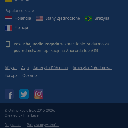
Popularne kraje
Holandia
Stany Zjednoczone
Brazylia
Francja
Posłuchaj
Radio Pogoda
w smartfonie za darmo za
pośrednictwem aplikacji na
Androida
lub
iOS
!
Afryka
Azja
Ameryka Północna
Ameryka Południowa
Europa
Oceania
© Online Radio Box, 2015-2026.
Created by
Final Level
Regulamin
Polityka prywatności