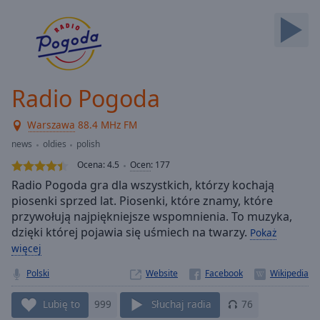
Backward
Skip
Forward
Mute
Current
Time
0:00
Radio Pogoda
/
Duration
-:-
Warszawa
88.4 MHz FM
Loaded
:
0.00%
news
oldies
polish
Stream
Ocena:
4.5
Ocen
:
177
Type
LIVE
Radio Pogoda gra dla wszystkich, którzy kochają
Seek to
piosenki sprzed lat. Piosenki, które znamy, które
live,
przywołują najpiękniejsze wspomnienia. To muzyka,
currently
behind
dzięki której pojawia się uśmiech na twarzy.
Pokaż
live
LIVE
więcej
Remaining
Time
-
Polski
Website
-:-
Lubię to
999
Słuchaj radia
76
1x