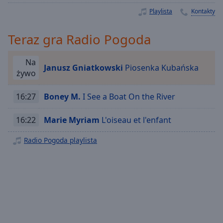
Playback
Playlista
Kontakty
Rate
Teraz gra Radio Pogoda
Chapters
Chapters
Na
Janusz Gniatkowski
Piosenka Kubańska
żywo
Descriptions
descriptions
16:27
Boney M.
I See a Boat On the River
off
,
selected
16:22
Marie Myriam
L'oiseau et l'enfant
Subtitles
Radio Pogoda playlista
subtitles
settings
,
opens
subtitles
settings
dialog
subtitles