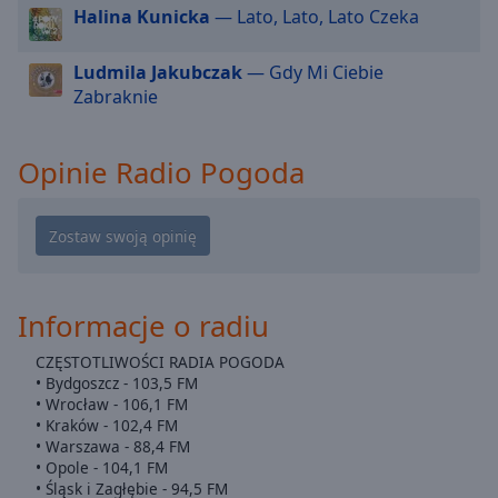
Halina Kunicka
— Lato, Lato, Lato Czeka
cancel
and
close
Ludmila Jakubczak
— Gdy Mi Ciebie
the
Zabraknie
window.
Opinie Radio Pogoda
Text
Color
Opacity
Informacje o radiu
Text
Background
CZĘSTOTLIWOŚCI RADIA POGODA
Color
• Bydgoszcz - 103,5 FM
• Wrocław - 106,1 FM
• Kraków - 102,4 FM
Opacity
• Warszawa - 88,4 FM
• Opole - 104,1 FM
• Śląsk i Zagłębie - 94,5 FM