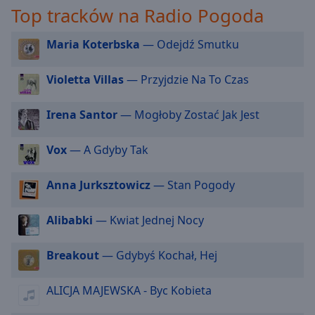
off
,
Top tracków na Radio Pogoda
selected
Maria Koterbska
— Odejdź Smutku
Audio
Track
Violetta Villas
— Przyjdzie Na To Czas
Picture-
in-
Picture
Irena Santor
— Mogłoby Zostać Jak Jest
Fullscreen
This
Vox
— A Gdyby Tak
is
a
Anna Jurksztowicz
— Stan Pogody
modal
window.
Alibabki
— Kwiat Jednej Nocy
Beginning
of
Breakout
— Gdybyś Kochał, Hej
dialog
window.
ALICJA MAJEWSKA - Byc Kobieta
Escape
will