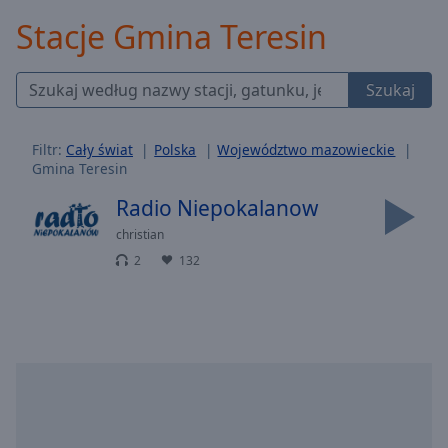
Backward
Stacje Gmina Teresin
Skip
Forward
Mute
Szukaj
Current
Time
0:00
/
Filtr:
Cały świat
Polska
Województwo mazowieckie
Duration
-:-
Gmina Teresin
Loaded
:
0.00%
Radio Niepokalanow
Stream
christian
Type
LIVE
2
132
Seek to
live,
currently
behind
live
LIVE
Remaining
Time
-
-:-
1x