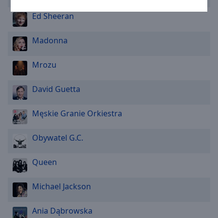
Caption
Area
Ed Sheeran
Background
Color
Madonna
Opacity
Mrozu
David Guetta
Font
Size
Męskie Granie Orkiestra
Text
Obywatel G.C.
Edge
Style
Queen
Font
Michael Jackson
Family
Ania Dąbrowska