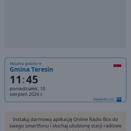
Playback
Rate
Chapters
Chapters
Descriptions
descriptions
off
,
Aktualna godzina w
selected
Gmina Teresin
11
45
Subtitles
poniedziałek, 10
subtitles
sierpień 2026 r.
settings
,
Dayspedia.com
opens
subtitles
settings
Instałuj darmową aplikację Online Radio Box do
dialog
swego smartfonu i słuchaj uliubionę stacji radiowe
subtitles