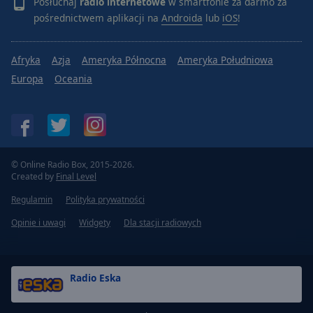
Posłuchaj
radio internetowe
w smartfonie za darmo za
pośrednictwem aplikacji na
Androida
lub
iOS
!
Afryka
Azja
Ameryka Północna
Ameryka Południowa
Europa
Oceania
© Online Radio Box, 2015-2026.
Created by
Final Level
Regulamin
Polityka prywatności
Opinie i uwagi
Widgety
Dla stacji radiowych
Radio Eska