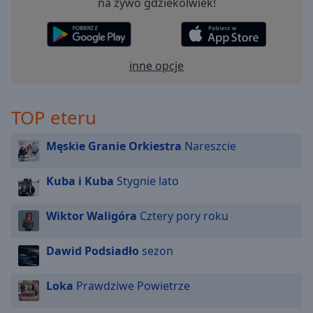
na żywo gdziekolwiek!
off
,
selected
Audio
Track
inne opcje
Picture-
in-
Picture
TOP eteru
Fullscreen
This
Męskie Granie Orkiestra
Nareszcie
is
a
Kuba i Kuba
Stygnie lato
modal
window.
Wiktor Waligóra
Cztery pory roku
Beginning
of
Dawid Podsiadło
sezon
dialog
window.
Loka
Prawdziwe Powietrze
Escape
will