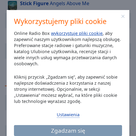
Stick Figure
Angels Above Me
cancel
and
Kygo
Save My Love
close
Wykorzystujemy pliki cookie
the
window.
Online Radio Box
Enej
Tak Smakuje Życie
wykorzystuje pliki cookie
, aby
zapewnić naszym użytkownikom najlepszą obsługę.
Preferowane stacje radiowe i gatunki muzyczne,
Text
B.R.O
Jeszcze Będzie Pięknie
katalog Ulubione użytkownika, recenzje stacji i
Color
wiele innych usług wymaga przetwarzania danych
osobowych.
Jennifer Lopez
Let's Get Loud
Opacity
Kliknij przycisk „Zgadzam się”, aby zapewnić sobie
najlepsze doświadczenia z korzystania z naszej
TOP Wykonawcy
Text
strony internetowej. Opcjonalnie, w sekcji
Background
„Ustawienia” możesz wybrać, na które pliki cookie
Jennifer Lopez
lub technologie wyrażasz zgodę.
Color
Ustawienia
Lady Pank
Opacity
Zgadzam się
Dawid Podsiadło