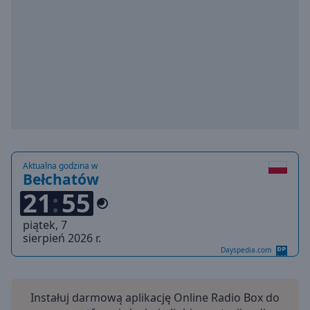
Playback
Rate
Chapters
Chapters
Descriptions
descriptions
off
,
selected
Aktualna godzina w
Bełchatów
Subtitles
21
55
subtitles
piątek, 7
settings
,
sierpień 2026 r.
opens
Dayspedia.com
subtitles
settings
dialog
Instałuj darmową aplikację Online Radio Box do
subtitles