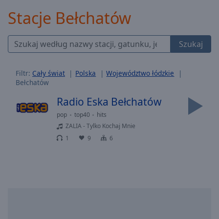
Backward
Stacje Bełchatów
Skip
Forward
Mute
Szukaj
Current
Time
0:00
/
Filtr:
Cały świat
Polska
Województwo łódzkie
Duration
-:-
Bełchatów
Loaded
:
0.00%
Radio Eska Bełchatów
Stream
pop
top40
hits
Type
LIVE
ZALIA - Tylko Kochaj Mnie
Seek to
1
9
6
live,
currently
behind
live
LIVE
Remaining
Time
-
-:-
1x