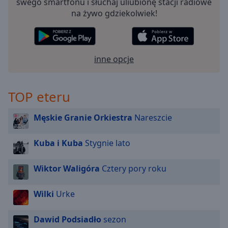
swego smartfonu i słuchaj uliubionę stacji radiowe
off
,
na żywo gdziekolwiek!
selected
Audio
Track
inne opcje
Picture-
in-
Picture
TOP eteru
Fullscreen
This
is
Męskie Granie Orkiestra
Nareszcie
a
modal
Kuba i Kuba
Stygnie lato
window.
Wiktor Waligóra
Cztery pory roku
Beginning
of
dialog
Wilki
Urke
window.
Escape
Dawid Podsiadło
sezon
will