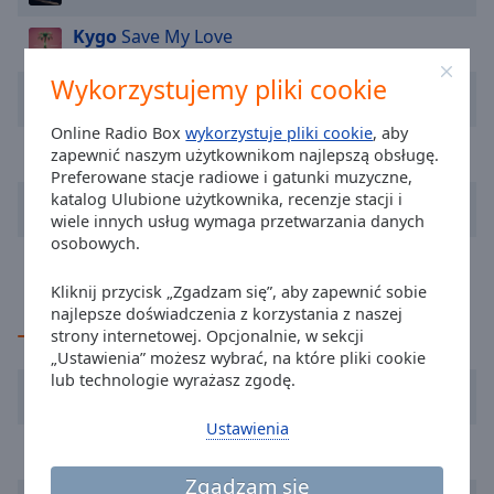
cancel
Kygo
Save My Love
and
close
Wykorzystujemy pliki cookie
Stick Figure
Angels Above Me
the
window.
Online Radio Box
wykorzystuje pliki cookie
, aby
Andy Dust
Zokaria
zapewnić naszym użytkownikom najlepszą obsługę.
Text
Preferowane stacje radiowe i gatunki muzyczne,
Color
katalog Ulubione użytkownika, recenzje stacji i
Natalia Nykiel
Kokosanki
wiele innych usług wymaga przetwarzania danych
osobowych.
Alex Warren
FEVER DREAM
Opacity
Kliknij przycisk „Zgadzam się”, aby zapewnić sobie
najlepsze doświadczenia z korzystania z naszej
Text
TOP Wykonawcy
strony internetowej. Opcjonalnie, w sekcji
Background
„Ustawienia” możesz wybrać, na które pliki cookie
Color
lub technologie wyrażasz zgodę.
Lady Pank
Ustawienia
Opacity
Jennifer Lopez
Zgadzam się