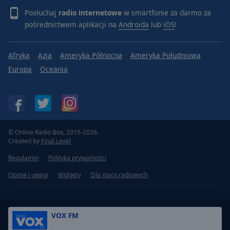
Posłuchaj
radio internetowe
w smartfonie za darmo za
pośrednictwem aplikacji na
Androida
lub
iOS
!
Afryka
Azja
Ameryka Północna
Ameryka Południowa
Europa
Oceania
© Online Radio Box, 2015-2026.
Created by
Final Level
Regulamin
Polityka prywatności
Opinie i uwagi
Widgety
Dla stacji radiowych
VOX FM