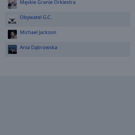
Reset
Męskie Granie Orkiestra
Done
Close
Obywatel G.C.
Modal
Dialog
End
Michael Jackson
of
dialog
Ania Dąbrowska
window.