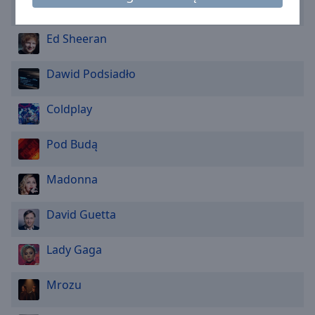
Caption
Taylor Swift
Area
Background
Ed Sheeran
Color
Dawid Podsiadło
Opacity
Coldplay
Font
Pod Budą
Size
Madonna
Text
Edge
David Guetta
Style
Lady Gaga
Font
Family
Mrozu