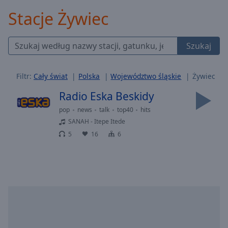
Backward
Stacje Żywiec
Skip
Forward
Mute
Szukaj
Current
Time
0:00
/
Filtr:
Cały świat
Polska
Województwo śląskie
Żywiec
Duration
-:-
Loaded
:
Radio Eska Beskidy
0.00%
pop
news
talk
top40
hits
Stream
SANAH - Itepe Itede
Type
LIVE
5
16
6
Seek to
live,
currently
behind
live
LIVE
Remaining
Time
-
-:-
1x