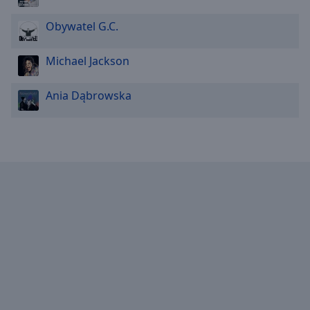
Reset
Done
Obywatel G.C.
Close
Modal
Dialog
Michael Jackson
End
of
Ania Dąbrowska
dialog
window.