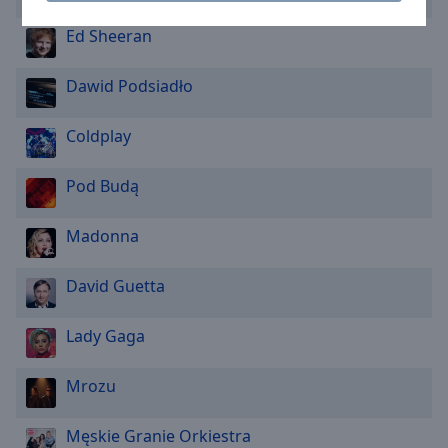
Caption
Area
Ed Sheeran
Background
Color
Dawid Podsiadło
Opacity
Coldplay
Font
Pod Budą
Size
Madonna
Text
David Guetta
Edge
Style
Lady Gaga
Font
Mrozu
Family
Męskie Granie Orkiestra