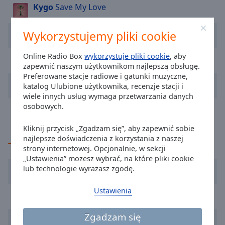
Kygo
Save My Love
cancel
and
close
Stick Figure
Angels Above Me
Wykorzystujemy pliki cookie
the
window.
Online Radio Box
wykorzystuje pliki cookie
, aby
Andy Dust
Zokaria
zapewnić naszym użytkownikom najlepszą obsługę.
Preferowane stacje radiowe i gatunki muzyczne,
Text
Natalia Nykiel
Kokosanki
katalog Ulubione użytkownika, recenzje stacji i
Color
wiele innych usług wymaga przetwarzania danych
osobowych.
Alex Warren
FEVER DREAM
Opacity
Kliknij przycisk „Zgadzam się”, aby zapewnić sobie
najlepsze doświadczenia z korzystania z naszej
TOP Wykonawcy
Text
strony internetowej. Opcjonalnie, w sekcji
Background
„Ustawienia” możesz wybrać, na które pliki cookie
Lady Pank
Color
lub technologie wyrażasz zgodę.
Ustawienia
Jennifer Lopez
Opacity
Zgadzam się
Taylor Swift