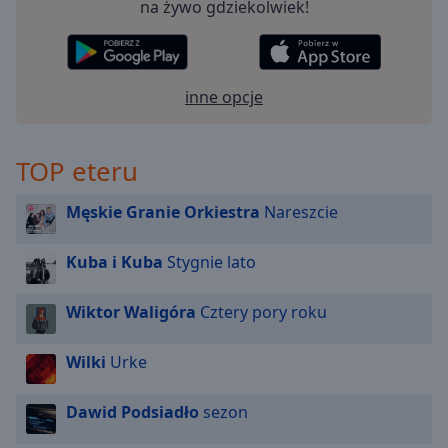
na żywo gdziekolwiek!
off
,
selected
Audio
Track
inne opcje
Picture-
in-
Picture
TOP eteru
Fullscreen
This
Męskie Granie Orkiestra
Nareszcie
is
a
Kuba i Kuba
Stygnie lato
modal
window.
Wiktor Waligóra
Cztery pory roku
Beginning
of
Wilki
Urke
dialog
window.
Dawid Podsiadło
sezon
Escape
will