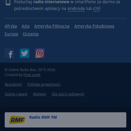
Posłuchaj
radio internetowe
w smartfonie za darmo za
pośrednictwem aplikacji na
Androida
lub
iOS
!
Afryka
Azja
Ameryka Północna
Ameryka Południowa
Europa
Oceania
© Online Radio Box, 2015-2026.
Created by
Final Level
Regulamin
Polityka prywatności
Opinie i uwagi
Widgety
Dla stacji radiowych
Radio RMF FM