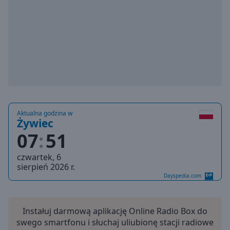
Playback
Rate
Chapters
Chapters
Descriptions
descriptions
off
,
Aktualna godzina w
selected
Żywiec
07
51
Subtitles
czwartek, 6
subtitles
sierpień 2026 r.
settings
,
Dayspedia.com
opens
subtitles
settings
Instałuj darmową aplikację Online Radio Box do
dialog
swego smartfonu i słuchaj uliubionę stacji radiowe
subtitles