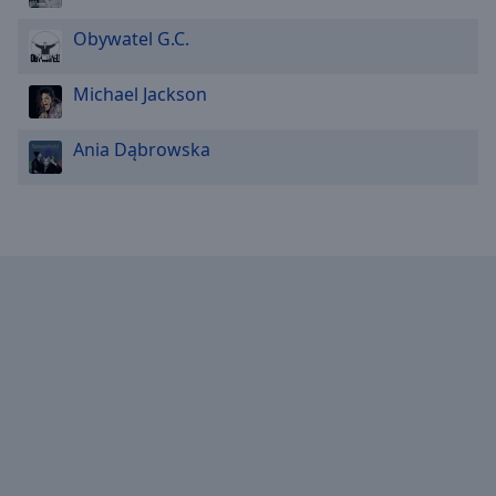
Reset
Done
Obywatel G.C.
Close
Modal
Dialog
Michael Jackson
End
of
Ania Dąbrowska
dialog
window.