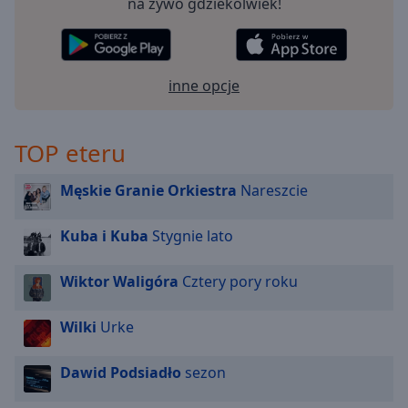
na żywo gdziekolwiek!
off
,
selected
Audio
Track
inne opcje
Picture-
in-
Picture
TOP eteru
Fullscreen
This
Męskie Granie Orkiestra
Nareszcie
is
a
Kuba i Kuba
Stygnie lato
modal
window.
Wiktor Waligóra
Cztery pory roku
Beginning
of
Wilki
Urke
dialog
window.
Dawid Podsiadło
sezon
Escape
will