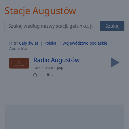
Backward
Stacje Augustów
Skip
Forward
Mute
Szukaj
Current
Time
0:00
/
Filtr:
Cały świat
Polska
Województwo podlaskie
Duration
-:-
Augustów
Loaded
:
0.00%
Radio Augustów
Stream
rock
disco
pop
Type
LIVE
0
2
Seek to
live,
currently
behind
live
LIVE
Remaining
Time
-
-:-
1x