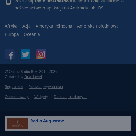
Posłuchaj
radio internetowe
w smartfonie za darmo za
pośrednictwem aplikacji na
Androida
lub
iOS
!
Afryka
Azja
Ameryka Północna
Ameryka Południowa
Europa
Oceania
© Online Radio Box, 2015-2026.
Created by
Final Level
Regulamin
Polityka prywatności
Opinie i uwagi
Widgety
Dla stacji radiowych
Radio Augustów