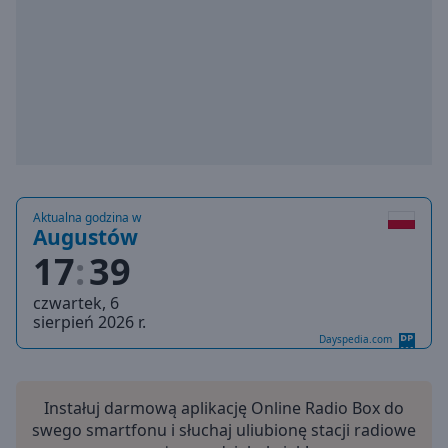
Playback
Rate
Chapters
Chapters
Descriptions
descriptions
off
,
Aktualna godzina w
selected
Augustów
17
39
Subtitles
czwartek, 6
subtitles
sierpień 2026 r.
settings
,
Dayspedia.com
opens
subtitles
settings
Instałuj darmową aplikację Online Radio Box do
dialog
swego smartfonu i słuchaj uliubionę stacji radiowe
subtitles