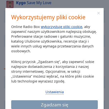
Kygo
Save My Love
cancel
and
Stick Figure
Angels Above Me
close
Wykorzystujemy pliki cookie
the
window.
Online Radio Box
Andy Dust
Zokaria
wykorzystuje pliki cookie
, aby
zapewnić naszym użytkownikom najlepszą obsługę.
Preferowane stacje radiowe i gatunki muzyczne,
Text
Natalia Nykiel
Kokosanki
katalog Ulubione użytkownika, recenzje stacji i
Color
wiele innych usług wymaga przetwarzania danych
osobowych.
Alex Warren
FEVER DREAM
Opacity
Kliknij przycisk „Zgadzam się”, aby zapewnić sobie
najlepsze doświadczenia z korzystania z naszej
TOP Wykonawcy
Text
strony internetowej. Opcjonalnie, w sekcji
Background
„Ustawienia” możesz wybrać, na które pliki cookie
Lady Pank
lub technologie wyrażasz zgodę.
Color
Ustawienia
Jennifer Lopez
Opacity
Zgadzam się
Taylor Swift