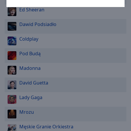
Caption
Area
Ed Sheeran
Background
Color
Dawid Podsiadło
Opacity
Coldplay
Pod Budą
Font
Size
Madonna
Text
David Guetta
Edge
Style
Lady Gaga
Font
Mrozu
Family
Męskie Granie Orkiestra