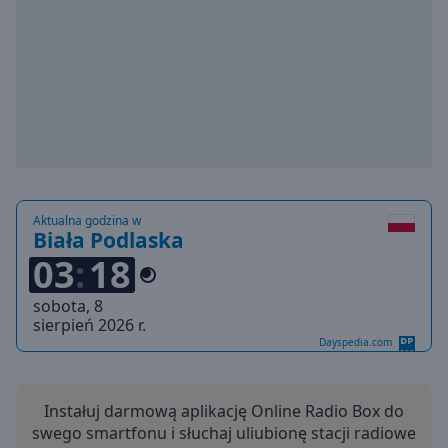
Playback
Rate
Chapters
Chapters
Descriptions
descriptions
off
,
Aktualna godzina w
selected
Biała Podlaska
03
18
Subtitles
sobota, 8
subtitles
sierpień 2026 r.
settings
,
Dayspedia.com
opens
subtitles
settings
Instałuj darmową aplikację Online Radio Box do
dialog
swego smartfonu i słuchaj uliubionę stacji radiowe
subtitles