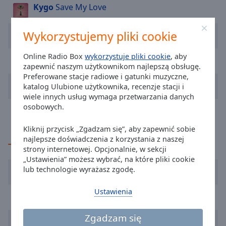
Kygo
Save My Love
cancel
and
close
Stick Figure
Angels Above Me
Wykorzystujemy pliki cookie
the
window.
Online Radio Box
wykorzystuje pliki cookie
, aby
Andy Dust
Zokaria
zapewnić naszym użytkownikom najlepszą obsługę.
Preferowane stacje radiowe i gatunki muzyczne,
Text
Natalia Nykiel
Kokosanki
katalog Ulubione użytkownika, recenzje stacji i
Color
wiele innych usług wymaga przetwarzania danych
osobowych.
Alex Warren
FEVER DREAM
Opacity
Kliknij przycisk „Zgadzam się”, aby zapewnić sobie
najlepsze doświadczenia z korzystania z naszej
TOP Wykonawcy
Text
strony internetowej. Opcjonalnie, w sekcji
Background
„Ustawienia” możesz wybrać, na które pliki cookie
Lady Pank
Color
lub technologie wyrażasz zgodę.
Ustawienia
Jennifer Lopez
Opacity
Zgadzam się
Taylor Swift