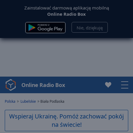
Zainstalować darmową aplikację mobilną
Online Radio Box
Nie, dziękuję
Online Radio Box
Video
Player
is
Polska
Lubelskie
Biała Podlaska
loading.
Play
Wspieraj Ukrainę. Pomóż zachować pokój
Video
na świecie!
Play
Skip