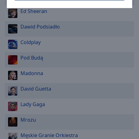
Caption
Area
Ed Sheeran
Background
Color
Dawid Podsiadło
Opacity
Coldplay
Font
Pod Budą
Size
Madonna
Text
David Guetta
Edge
Style
Lady Gaga
Font
Mrozu
Family
Męskie Granie Orkiestra