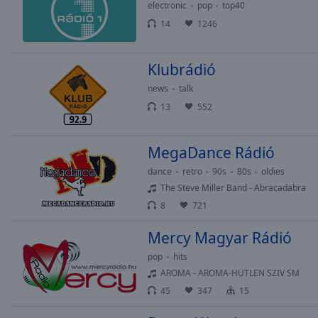
Chapters
electronic
pop
top40
14
1246
Descriptions
descriptions
Klubrádió
off
,
selected
news
talk
13
552
Subtitles
subtitles
MegaDance Rádió
settings
,
opens
dance
retro
90s
80s
oldies
subtitles
The Steve Miller Band - Abracadabra
settings
8
721
dialog
subtitles
Mercy Magyar Rádió
off
,
pop
hits
selected
AROMA - AROMA-HUTLEN SZIV SM
45
347
15
Audio
Track