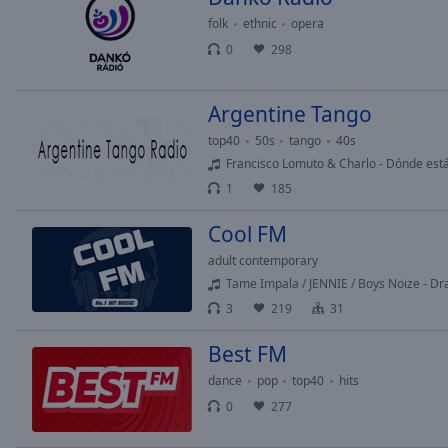
folk
ethnic
opera
0
298
Argentine Tango
top40
50s
tango
40s
Francisco Lomuto & Charlo - Dónde está
1
185
Cool FM
adult contemporary
Tame Impala / JENNIE / Boys Noize - Dra
3
219
31
Best FM
dance
pop
top40
hits
0
277