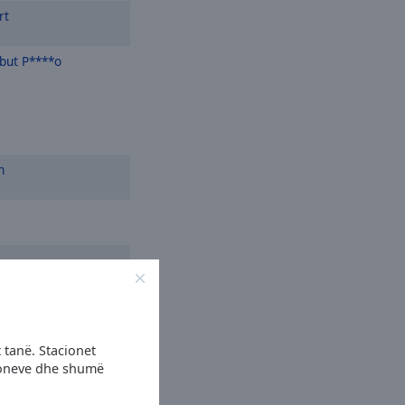
rt
but P****o
n
 tanë. Stacionet
cioneve dhe shumë