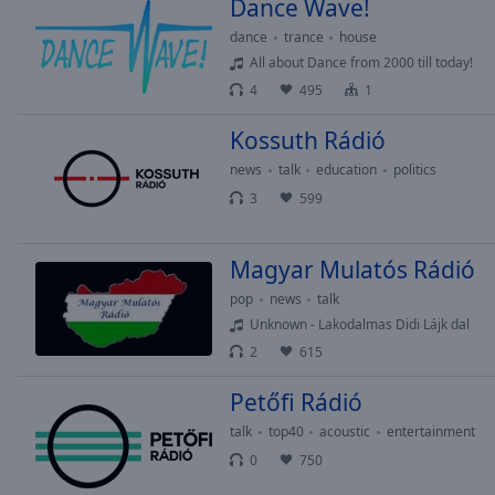
Dance Wave!
Picture-
dance
trance
house
in-
Picture
All about Dance from 2000 till today!
Fullscreen
4
495
1
This
is
Kossuth Rádió
a
news
talk
education
politics
modal
3
599
window.
Beginning
Magyar Mulatós Rádió
of
pop
news
talk
dialog
window.
Unknown - Lakodalmas Didi Lájk dal
Escape
2
615
will
Petőfi Rádió
cancel
and
talk
top40
acoustic
entertainment
close
0
750
the