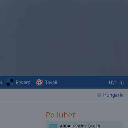
u
Reversi
Tavëll
Hyr
Hungaria
Po luhet:
ABBA
Dancing Queen