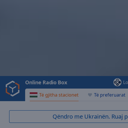
Video
Player
is
loading.
Play
Video
Online Radio Box
Lo
Play
Skip
Të gjitha stacionet
Të preferuarat
Backward
Skip
Forward
Mute
Qëndro me Ukrainën. Ruaj p
Current
Time
0:00