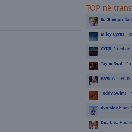
TOP në tran
Ed Sheeran
Bad 
Miley Cyrus
Flo
CYRIL
Stumblin'
Taylor Swift
Opa
RAYE
WHERE IS
Teddy Swims
Th
Ava Max
Kings 
Dua Lipa
Houdi