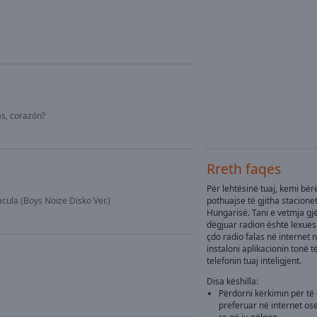
s, corazón?
Rreth faqes
Për lehtësinë tuaj, kemi bë
cula (Boys Noize Disko Ver.)
pothuajse të gjitha stacione
Hungarisë. Tani e vetmja gjë
dëgjuar radion është lexues
çdo radio falas në internet
instaloni aplikacionin tonë 
telefonin tuaj inteligjent.
Disa këshilla:
Përdorni kërkimin për të 
preferuar në internet ose