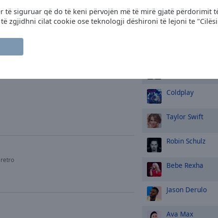
ër të siguruar që do të keni përvojën më të mirë gjatë përdorimit t
Maroon 5
 zgjidhni cilat cookie ose teknologji dëshironi të lejoni te "Cilës
Rihanna
Calvin Harris
Coldplay
Taylor Swift
Robin Schulz
retro
Bebe Rexha
Jason Derulo
Ava Max