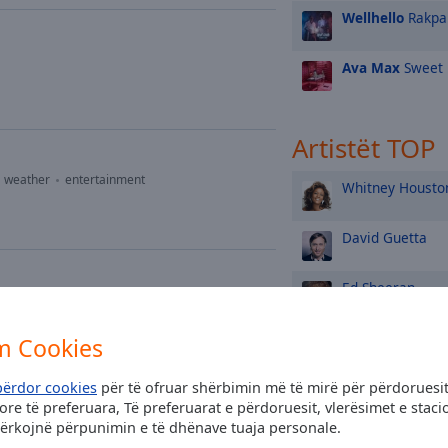
Wellhello
Rakpa
Ava Max
Sweet 
Artistët TOP
weather
entertainment
Whitney Housto
David Guetta
Ed Sheeran
ould Know
Dua Lipa
m Cookies
përdor cookies
për të ofruar shërbimin më të mirë për përdoruesit
Lady Gaga
re të preferuara, Të preferuarat e përdoruesit, vlerësimet e sta
kërkojnë përpunimin e të dhënave tuaja personale.
Jennifer Lopez