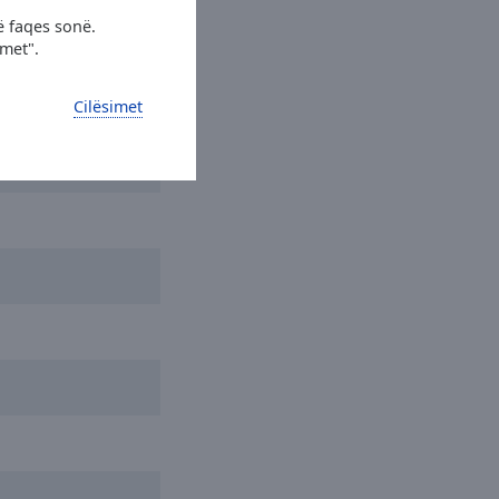
ë faqes sonë.
imet".
Cilësimet