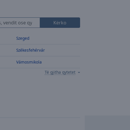
Kërko
Szeged
Székesfehérvár
Vámosmikola
Të gjitha qytetet