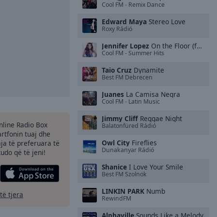
Cool FM - Remix Dance
Edward Maya
Stereo Love
Roxy Rádió
Jennifer Lopez
On the Floor (feat. Pitbull)
Cool FM - Summer Hits
Taio Cruz
Dynamite
Best FM Debrecen
Juanes
La Camisa Negra
Cool FM - Latin Music
Jimmy Cliff
Reggae Night
Online Radio Box
Balatonfüred Rádió
rtfonin tuaj dhe
Owl City
Fireflies
aja të preferuara të
Dunakanyar Rádió
kudo që të jeni!
Shanice
I Love Your Smile
Best FM Szolnok
LINKIN PARK
Numb
të tjera
RewindFM
Alphaville
Sounds Like a Melody