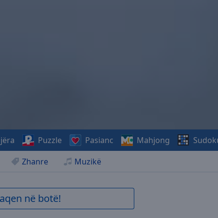
jëra
Puzzle
Pasianc
Mahjong
Sudok
Zhanre
Muzikë
aqen në botë!