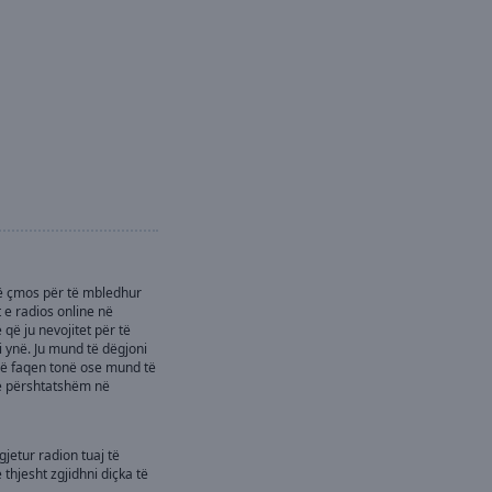
rë çmos për të mbledhur
t e radios online në
 që ju nevojitet për të
i ynë. Ju mund të dëgjoni
 në faqen tonë ose mund të
të përshtatshëm në
gjetur radion tuaj të
 thjesht zgjidhni diçka të