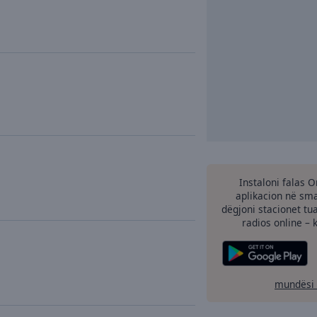
Instaloni falas 
aplikacion në sma
dëgjoni stacionet tu
radios online – 
mundësi 