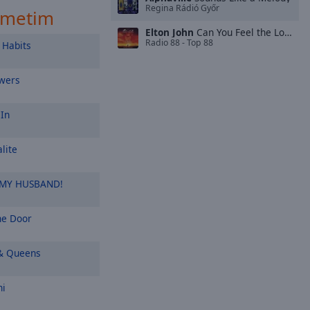
Regina Rádió Győr
smetim
Elton John
Can You Feel the Love Tonight
Radio 88 - Top 88
Habits
wers
 In
lite
 MY HUSBAND!
e Door
& Queens
ni