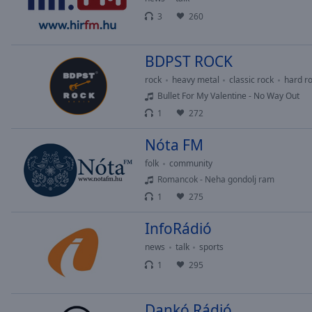
of
3
260
dialog
window.
BDPST ROCK
rock
heavy metal
classic rock
hard r
Bullet For My Valentine - No Way Out
1
272
Nóta FM
folk
community
Romancok - Neha gondolj ram
1
275
InfoRádió
news
talk
sports
1
295
Dankó Rádió