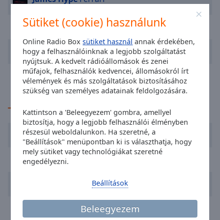
cancel
and
Sütiket (cookie) használunk
close
Wellhello
Rakpart
the
Online Radio Box
sütiket használ
annak érdekében,
window.
Bebe Rexha
Satellite
hogy a felhasználóinknak a legjobb szolgáltatást
nyújtsuk. A kedvelt rádióállomások és zenei
Text
műfajok, felhasználók kedvencei, állomásokról írt
Imagine Dragons
Bones
Color
vélemények és más szolgáltatások biztosításához
szükség van személyes adatainak feldolgozására.
Opacity
TOP művészek
Kattintson a 'Beleegyezem' gombra, amellyel
biztosítja, hogy a legjobb felhasználói élményben
David Guetta
részesül weboldalunkon. Ha szeretné, a
Text
"Beállítások" menüpontban ki is választhatja, hogy
Background
mely sütiket vagy technológiákat szeretné
Jennifer Lopez
Color
engedélyezni.
Whitney Houston
Beállítások
Opacity
Ed Sheeran
Beleegyezem
Caption