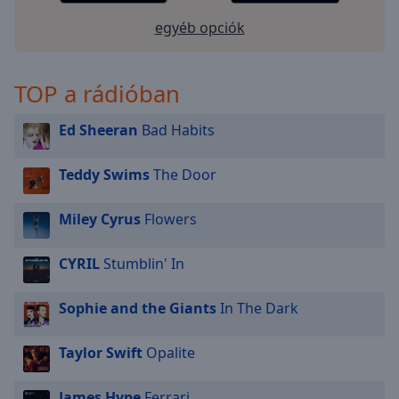
selected
egyéb opciók
Audio
Track
TOP a rádióban
Picture-
in-
Picture
Ed Sheeran
Bad Habits
Fullscreen
This
Teddy Swims
The Door
is
a
Miley Cyrus
Flowers
modal
window.
CYRIL
Stumblin' In
Beginning
of
Sophie and the Giants
In The Dark
dialog
window.
Taylor Swift
Opalite
Escape
will
James Hype
Ferrari