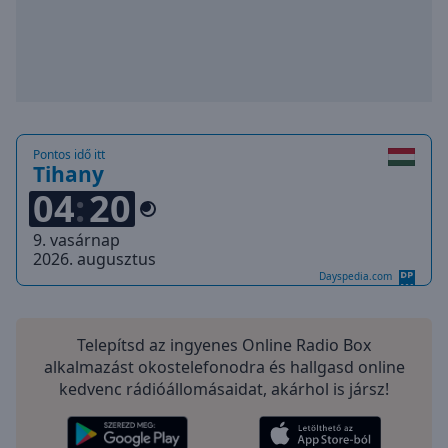
Playback
Rate
Chapters
Chapters
Descriptions
Pontos idő itt
descriptions
Tihany
off
,
04
20
selected
9. vasárnap
Subtitles
2026. augusztus
Dayspedia.com
subtitles
settings
,
opens
Telepítsd az ingyenes Online Radio Box
subtitles
alkalmazást okostelefonodra és hallgasd online
settings
kedvenc rádióállomásaidat, akárhol is jársz!
dialog
subtitles
off
,