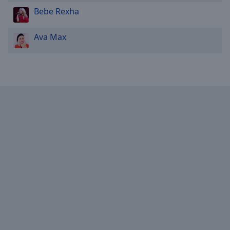
Done
Bebe Rexha
Close
Modal
Dialog
Ava Max
End
of
dialog
window.