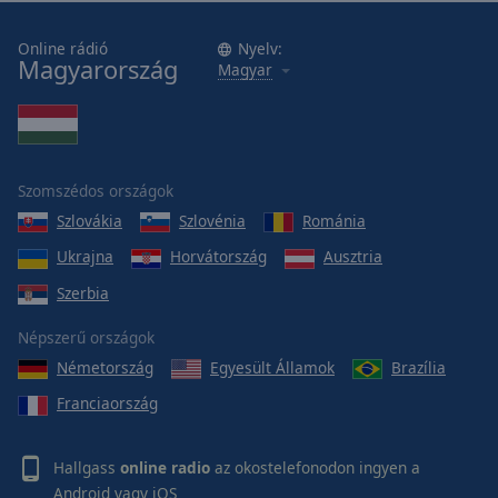
Online rádió
Nyelv:
Magyarország
Magyar
Szomszédos országok
Szlovákia
Szlovénia
Románia
Ukrajna
Horvátország
Ausztria
Szerbia
Népszerű országok
Németország
Egyesült Államok
Brazília
Franciaország
Hallgass
online radio
az okostelefonodon ingyen a
Android
vagy
iOS