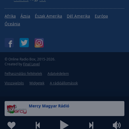
Afrika
Ázsia
Észak Amerika
Dél Amerika
Európa
Óceánia
© Online Radio Box, 2015-2026.
Created by
Final Level
Felhasználási feltételek
Adatvédelem
Visszajelzés
Widgetek
A rádióállomások
Mercy Magyar Rádió