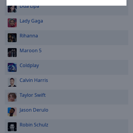
Area
Dua Lipa
Background
Color
Lady Gaga
Opacity
Rihanna
Font
Maroon 5
Size
Coldplay
Text
Calvin Harris
Edge
Style
Taylor Swift
Font
Jason Derulo
Family
Robin Schulz
Reset