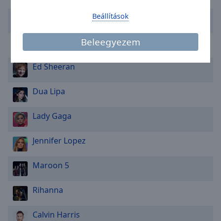
Area
Background
Beállítások
Whitney Houston
Color
Beleegyezem
David Guetta
Opacity
Ed Sheeran
Font
Dua Lipa
Size
Lady Gaga
Text
Edge
Jennifer Lopez
Style
Maroon 5
Font
Family
Rihanna
Calvin Harris
Reset