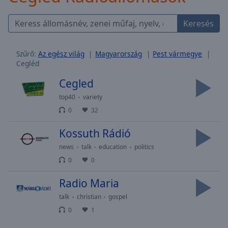
Skip
Forward
Keresés
Mute
Current
Time
0:00
Szűrő:
Az egész világ
Magyarország
Pest vármegye
/
Cegléd
Duration
-:-
Cegled
Loaded
:
0.00%
top40
variety
Stream
0
32
Type
LIVE
Seek to
Kossuth Rádió
live,
currently
news
talk
education
politics
behind
0
0
live
LIVE
Remaining
Radio Maria
Time
-
-:-
talk
christian
gospel
0
1
1x