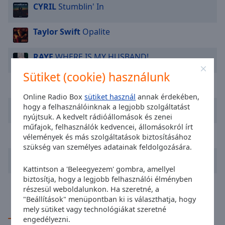
cancel
CYRIL
Stumblin' In
and
close
Taylor Swift
Opalite
the
window.
RAYE
WHERE IS MY HUSBAND!
Text
Sütiket (cookie) használunk
Color
Teddy Swims
The Door
Online Radio Box
sütiket használ
annak érdekében,
Ava Max
Kings & Queens
hogy a felhasználóinknak a legjobb szolgáltatást
Opacity
nyújtsuk. A kedvelt rádióállomások és zenei
műfajok, felhasználók kedvencei, állomásokról írt
Dua Lipa
Houdini
vélemények és más szolgáltatások biztosításához
Text
szükség van személyes adatainak feldolgozására.
Background
Wellhello
Rakpart
Color
Kattintson a 'Beleegyezem' gombra, amellyel
biztosítja, hogy a legjobb felhasználói élményben
Ava Max
Sweet but P****o
részesül weboldalunkon. Ha szeretné, a
Opacity
"Beállítások" menüpontban ki is választhatja, hogy
mely sütiket vagy technológiákat szeretné
TOP művészek
Caption
engedélyezni.