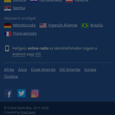
Szerbia
Népszerű országok
Németország
Egyesült Államok
Brazília
Franciaország
Hallgass
online radio
az okostelefonodon ingyen a
Android
vagy
iOS
Afrika
Ázsia
Észak Amerika
Dél Amerika
Európa
Óceánia
© Online Radio Box, 2015-2026.
Created by
Final Level