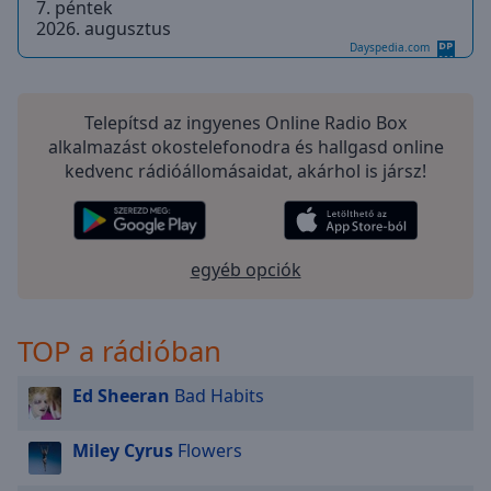
7. péntek
selected
2026. augusztus
Dayspedia.com
Audio
Track
Telepítsd az ingyenes Online Radio Box
Picture-
in-
alkalmazást okostelefonodra és hallgasd online
Picture
kedvenc rádióállomásaidat, akárhol is jársz!
Fullscreen
This
is
a
egyéb opciók
modal
window.
TOP a rádióban
Beginning
of
Ed Sheeran
Bad Habits
dialog
window.
Escape
Miley Cyrus
Flowers
will