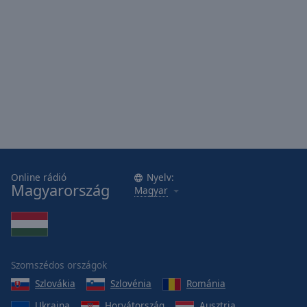
Online rádió
Nyelv:
Magyarország
Magyar
Szomszédos országok
Szlovákia
Szlovénia
Románia
Ukrajna
Horvátország
Ausztria