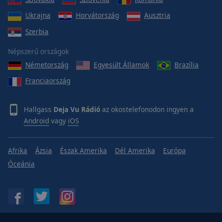
Ukrajna
Horvátország
Ausztria
Szerbia
Népszerű országok
Németország
Egyesült Államok
Brazília
Franciaország
Hallgass
Deja Vu Rádió
az okostelefonodon ingyen a
Android
vagy
iOS
Afrika
Ázsia
Észak Amerika
Dél Amerika
Európa
Óceánia