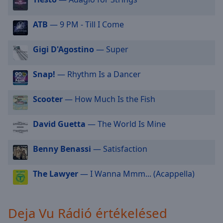
selected
ATB
— 9 PM - Till I Come
Audio
Track
Gigi D'Agostino
— Super
Picture-
in-
Picture
Snap!
— Rhythm Is a Dancer
Fullscreen
This
Scooter
— How Much Is the Fish
is
a
David Guetta
— The World Is Mine
modal
window.
Benny Benassi
— Satisfaction
Beginning
of
The Lawyer
— I Wanna Mmm... (Acappella)
dialog
window.
Escape
Deja Vu Rádió értékelésed
will