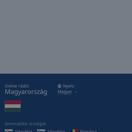
Online rádió
Nyelv:
Magyarország
Magyar
Szomszédos országok
Szlovákia
Szlovénia
Románia