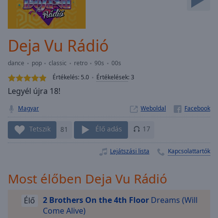
Skip
Forward
Mute
Current
Deja Vu Rádió
Time
0:00
/
dance
pop
classic
retro
90s
00s
Duration
-:-
Értékelés:
5.0
Értékelések
:
3
Loaded
:
Legyél újra 18!
0.00%
Stream
Magyar
Weboldal
Type
LIVE
Seek to
Tetszik
81
Élő adás
17
live,
currently
behind
Lejátszási lista
Kapcsolattartók
live
LIVE
Remaining
Time
-
Most élőben Deja Vu Rádió
-:-
2 Brothers On the 4th Floor
Dreams (Will
Élő
1x
Come Alive)