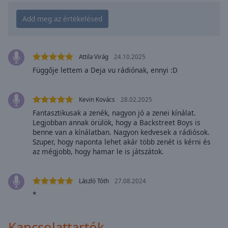
cancel
and
close
the
window.
Attila Virág
24.10.2025
Text
Függője lettem a Deja vu rádiónak, ennyi :D
Color
Kevin Kovács
28.02.2025
Opacity
Fantasztikusak a zenék, nagyon jó a zenei kínálat.
Legjobban annak örülök, hogy a Backstreet Boys is
benne van a kínálatban. Nagyon kedvesek a rádiósok.
Text
Szuper, hogy naponta lehet akár több zenét is kérni és
Background
az mégjobb, hogy hamar le is játszátok.
Color
László Tóth
27.08.2024
Opacity
*
Caption
Kapcsolattartók