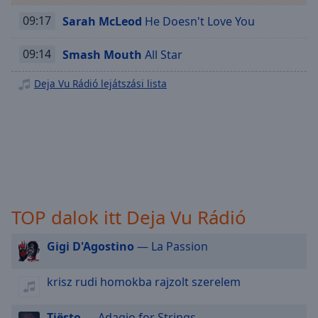
Playback
Rate
09:17
Sarah McLeod
He Doesn't Love You
Chapters
09:14
Smash Mouth
All Star
Chapters
Deja Vu Rádió lejátszási lista
Descriptions
descriptions
off
,
selected
Subtitles
subtitles
TOP dalok itt Deja Vu Rádió
settings
,
opens
Gigi D'Agostino
— La Passion
subtitles
settings
krisz rudi homokba rajzolt szerelem
dialog
subtitles
off
,
Tiësto
— Adagio for Strings