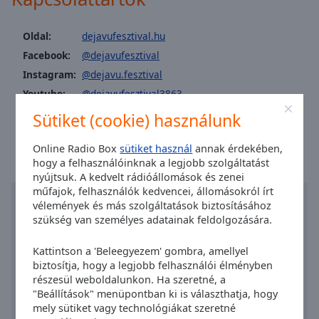
Area
Background
Oldal:
dejavufesztival.hu
Color
Facebook:
@dejavufesztival
Instagram:
@dejavu.fesztival
Opacity
Youtube:
@dejavufesztival3863
A helyi idő itt: Szeged
:
11:25
,
08.07.2026
Sütiket (cookie) használunk
Font
Size
Online Radio Box
sütiket használ
annak érdekében,
hogy a felhasználóinknak a legjobb szolgáltatást
Text
nyújtsuk. A kedvelt rádióállomások és zenei
műfajok, felhasználók kedvencei, állomásokról írt
Edge
vélemények és más szolgáltatások biztosításához
Style
szükség van személyes adatainak feldolgozására.
Font
Kattintson a 'Beleegyezem' gombra, amellyel
Family
biztosítja, hogy a legjobb felhasználói élményben
részesül weboldalunkon. Ha szeretné, a
"Beállítások" menüpontban ki is választhatja, hogy
mely sütiket vagy technológiákat szeretné
Reset