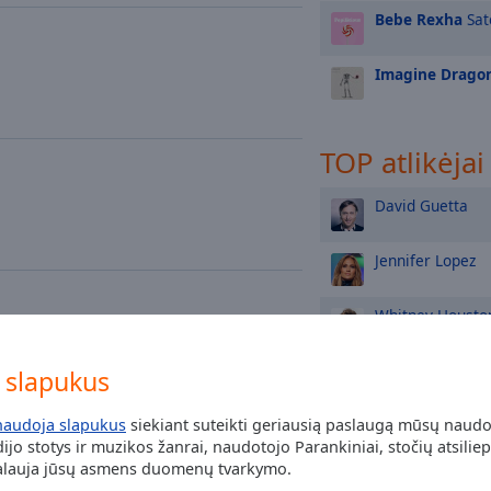
Bebe Rexha
Sate
Imagine Drago
TOP atlikėjai
David Guetta
Jennifer Lopez
Whitney Housto
weather
entertainment
Ed Sheeran
slapukus
naudoja slapukus
siekiant suteikti geriausią paslaugą mūsų naud
Dua Lipa
jo stotys ir muzikos žanrai, naudotojo Parankiniai, stočių atsiliep
kalauja jūsų asmens duomenų tvarkymo.
Lady Gaga
lo weekend