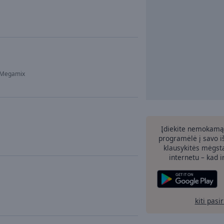
n Megamix
Įdiekite nemokamą
programėlė į savo i
klausykitės mėgst
internetu – kad 
kiti pasi