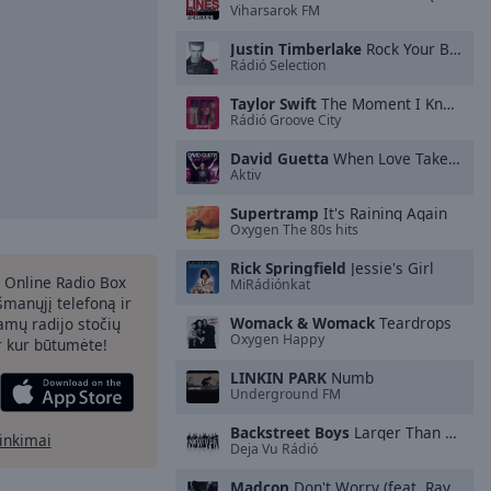
Viharsarok FM
Justin Timberlake
Rock Your Body
Rádió Selection
Taylor Swift
The Moment I Knew
Rádió Groove City
David Guetta
When Love Takes Over (feat. Kelly Rowland)
Aktiv
Supertramp
It's Raining Again
Oxygen The 80s hits
Rick Springfield
Jessie's Girl
 Online Radio Box
MiRádiónkat
šmanųjį telefoną ir
Womack & Womack
Teardrops
amų radijo stočių
Oxygen Happy
ir kur būtumėte!
LINKIN PARK
Numb
Underground FM
Backstreet Boys
Larger Than Life
rinkimai
Deja Vu Rádió
Madcon
Don't Worry (feat. Ray Dalton)