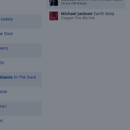
Shine FM Rádió
Michael Jackson
Earth Song
Oxygen The 90s hits
Habits
e Door
wers
 In
 Giants
In The Dark
lite
rari
rt