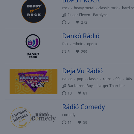
BDPST ROCK
rock
heavy metal
classic rock
hard r
Finger Eleven - Paralyzer
5
272
Dankó Rádió
folk
ethnic
opera
5
299
Deja Vu Rádió
dance
pop
classic
retro
90s
00s
Backstreet Boys - Larger Than Life
13
81
Rádió Comedy
comedy
11
59