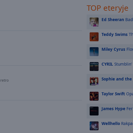
TOP eteryje
Ed Sheeran
Bad 
Teddy Swims
Th
Miley Cyrus
Flo
CYRIL
Stumblin'
Sophie and the
retro
Taylor Swift
Opa
James Hype
Fer
Wellhello
Rakpa