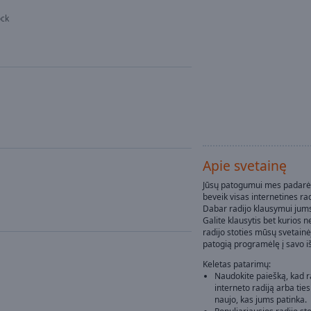
ock
Apie svetainę
Jūsų patogumui mes padarė
beveik visas internetines rad
Dabar radijo klausymui jums
Galite klausytis bet kurios
radijo stoties mūsų svetainė
patogią programėlę į savo i
Keletas patarimų:
Naudokite paiešką, kad
interneto radiją arba ties
naujo, kas jums patinka.