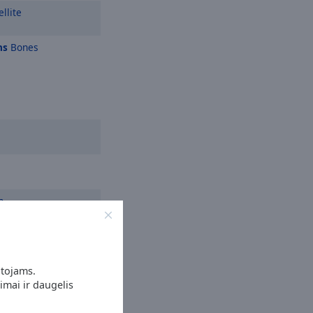
llite
ns
Bones
n
otojams.
imai ir daugelis