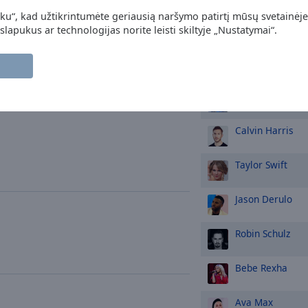
nku“, kad užtikrintumėte geriausią naršymo patirtį mūsų svetainėje
Rihanna
 slapukus ar technologijas norite leisti skiltyje „Nustatymai“.
Maroon 5
Coldplay
Calvin Harris
Taylor Swift
Jason Derulo
Robin Schulz
Bebe Rexha
Ava Max