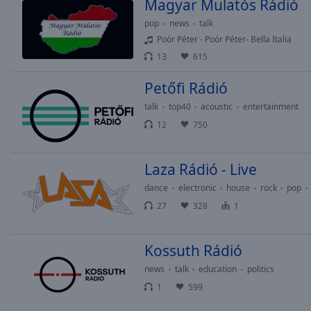
Magyar Mulatós Rádió
Picture-
pop
news
talk
in-
Picture
Poór Péter - Poór Péter- Bella Italia
Fullscreen
13
615
This
is
Petőfi Rádió
a
talk
top40
acoustic
entertainment
modal
12
750
window.
Beginning
Laza Rádió - Live
of
dance
electronic
house
rock
pop
dialog
window.
27
328
1
Escape
will
Kossuth Rádió
cancel
and
news
talk
education
politics
close
1
599
the