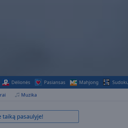
Dėlionės
Pasiansas
Mahjong
Sudok
rai
Muzika
 taiką pasaulyje!