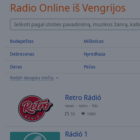
/
Radio Online iš Vengrijos
Duration
-:-
Loaded
:
0.00%
0:00
Stream
Budapeštas
Miškolcas
Type
LIVE
Seek to
Debrecenas
Nyredhaza
live,
currently
behind
Dėras
Pėčas
live
LIVE
Remaining
Rodyti daugiau stočių
Time
-
-:-
Retro Rádió
1x
news
retro
hits
Playback
55
1680
Rate
Chapters
Rádió 1