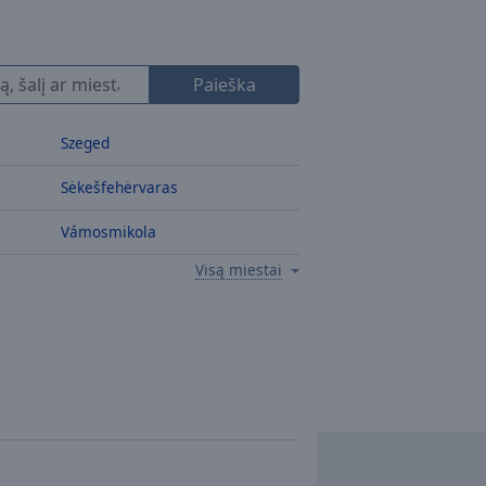
Paieška
Szeged
Sėkešfehėrvaras
Vámosmikola
Visą miestai