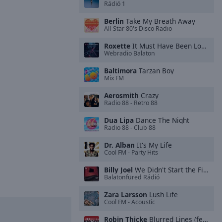
Rádió 1
Berlin
Take My Breath Away
All-Star 80's Disco Radio
Roxette
It Must Have Been Love (Symphonic Version)
Webradio Balaton
Baltimora
Tarzan Boy
Mix FM
Aerosmith
Crazy
Radio 88 - Retro 88
Dua Lipa
Dance The Night
Radio 88 - Club 88
Dr. Alban
It's My Life
Cool FM - Party Hits
Billy Joel
We Didn't Start the Fire
Balatonfüred Rádió
Zara Larsson
Lush Life
Cool FM - Acoustic
Robin Thicke
Blurred Lines (feat. T.I. & Pharrell)