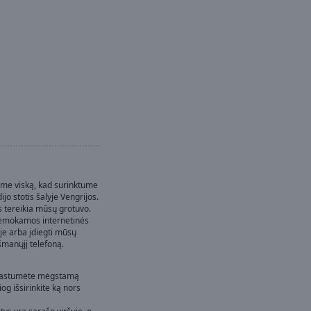
me viską, kad surinktume
ijo stotis šalyje Vengrijos.
 tereikia mūsų grotuvo.
 nemokamos internetinės
je arba įdiegti mūsų
šmanųjį telefoną.
 rastumėte mėgstamą
iog išsirinkite ką nors