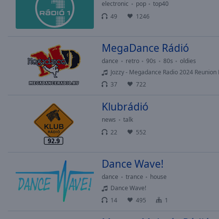
Chapters
electronic
pop
top40
49
1246
Descriptions
descriptions
MegaDance Rádió
off
,
selected
dance
retro
90s
80s
oldies
Jozzy - Megadance Radio 2024 Reunio
Subtitles
37
722
subtitles
Klubrádió
settings
,
opens
news
talk
subtitles
22
552
settings
dialog
subtitles
Dance Wave!
off
,
dance
trance
house
selected
Dance Wave!
14
495
1
Audio
Track