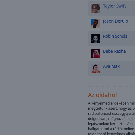
Taylor Swift
Jason Derulo
Robin Schulz
Bebe Rexha
Ava Max
Az oldalról
A kényelmed érdekében mind
megtettünk azért, hogy az 
rádióállomást összegyűjtsü
dolgod van, méghozzá az, ho
lejátszónkon keresztül. Az 
hallgathatod a rádiót online
telepíthető kényelmes alkal