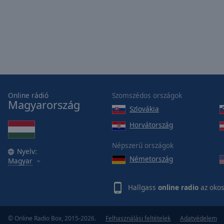
Online rádió
Szomszédos országok
Magyarország
Szlovákia
Horvátország
Népszerű országok
Nyelv:
Németország
Magyar
Hallgass
online radio
az okos
© Online Radio Box, 2015-2026.
Felhasználási feltételek
Adatvédelem