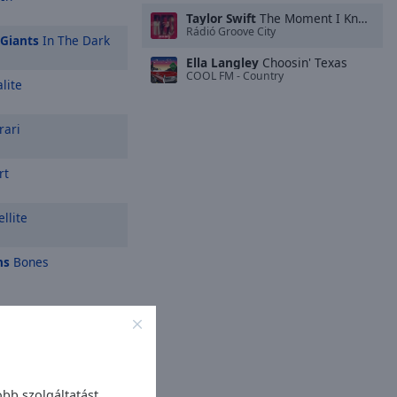
Taylor Swift
The Moment I Knew
Rádió Groove City
 Giants
In The Dark
Ella Langley
Choosin' Texas
COOL FM - Country
lite
rari
rt
llite
ns
Bones
ek
bb szolgáltatást