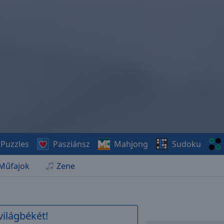
Puzzles
Pasziánsz
Mahjong
Sudoku
Műfajok
Zene
világbékét!