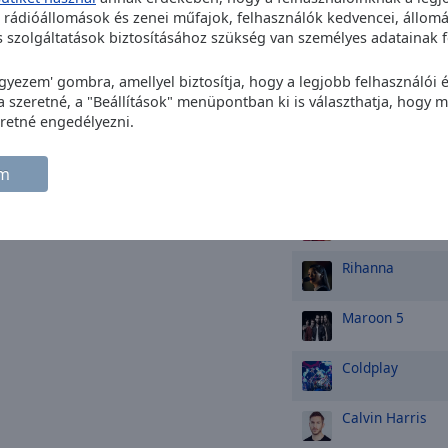
t rádióállomások és zenei műfajok, felhasználók kedvencei, állomá
Jennifer Lopez
szolgáltatások biztosításához szükség van személyes adatainak f
Whitney Housto
egyezem' gombra, amellyel biztosítja, hogy a legjobb felhasználói
szeretné, a "Beállítások" menüpontban ki is választhatja, hogy me
Ed Sheeran
retné engedélyezni.
Dua Lipa
em
Lady Gaga
Rihanna
Maroon 5
Coldplay
Calvin Harris