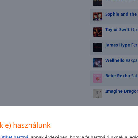
Sophie and the
Taylor Swift
Opa
James Hype
Fer
Wellhello
Rakpa
Bebe Rexha
Sate
Imagine Drago
TOP művész
okie) használunk
David Guetta
sütiket használ
annak érdekében, hogy a felhasználóinknak a legjo