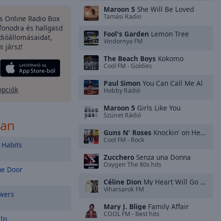
Maroon 5
She Will Be Loved
Tamási Radio
es Online Radio Box
fonodra és hallgasd
Fool's Garden
Lemon Tree
dióállomásaidat,
Vindornya FM
s jársz!
The Beach Boys
Kokomo
Cool FM - Goldies
Paul Simon
You Can Call Me Al
opciók
Hobby Rádió
Maroon 5
Girls Like You
Szünet Rádió
ban
Guns N' Roses
Knockin' on Heaven's Door
Cool FM - Rock
Habits
Zucchero
Senza una Donna
Oxygen The 80s hits
e Door
Céline Dion
My Heart Will Go On
Viharsarok FM
wers
Mary J. Blige
Family Affair
COOL FM - Best hits
 In