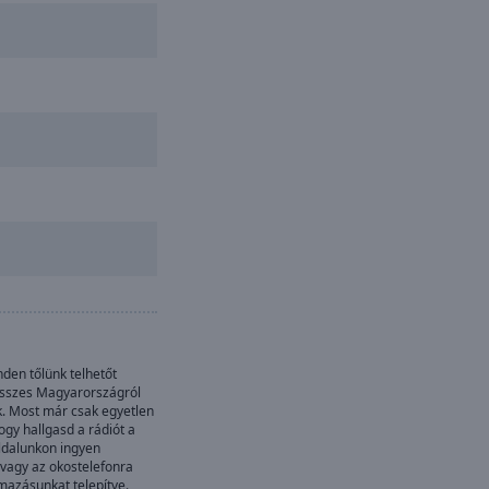
en tőlünk telhetőt
összes Magyarországról
k. Most már csak egyetlen
gy hallgasd a rádiót a
oldalunkon ingyen
 vagy az okostelefonra
mazásunkat telepítve.