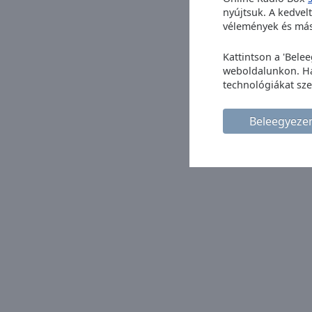
window.
nyújtsuk. A kedvel
vélemények és más 
Text
Color
Kattintson a 'Bele
weboldalunkon. Ha 
technológiákat sze
Opacity
Beleegyez
Text
Background
Color
Opacity
Caption
Area
Background
Color