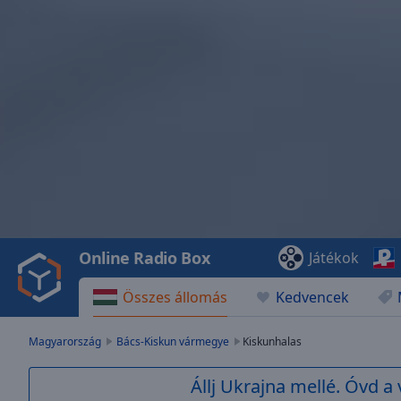
Video
Player
is
loading.
Play
Video
Online Radio Box
Játékok
Play
Skip
Összes állomás
Kedvencek
Backward
Skip
Forward
Magyarország
Bács-Kiskun vármegye
Kiskunhalas
Mute
Current
Állj Ukrajna mellé. Óvd a 
Time
0:00