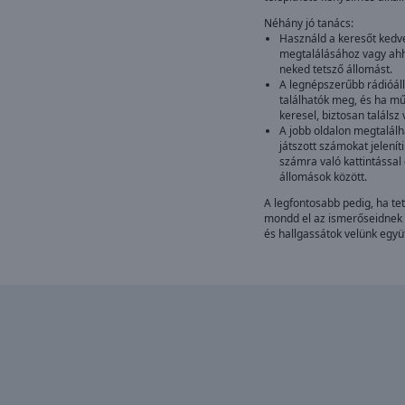
Néhány jó tanács:
Használd a keresőt kedve
megtalálásához vagy ahho
neked tetsző állomást.
A legnépszerűbb rádióáll
találhatók meg, és ha mű
keresel, biztosan találsz
A jobb oldalon megtalálh
játszott számokat jeleníti
számra való kattintással
állomások között.
A legfontosabb pedig, ha tet
mondd el az ismerőseidnek 
és hallgassátok velünk együt