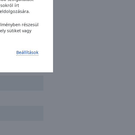
sokról írt
eldolgozására.
n
 élményben részesül
ly sütiket vagy
Beállítások