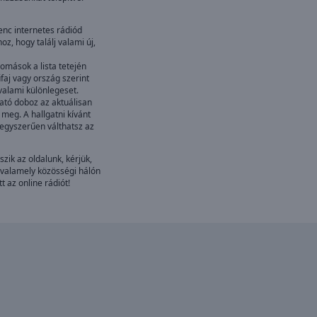
nc internetes rádiód
z, hogy találj valami új,
omások a lista tetején
faj vagy ország szerint
 valami különlegeset.
ató doboz az aktuálisan
 meg. A hallgatni kívánt
 egyszerűen válthatsz az
szik az oldalunk, kérjük,
valamely közösségi hálón
t az online rádiót!