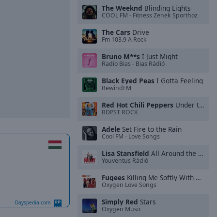
The Weeknd
Blinding Lights
COOL FM - Fitness Zenek Sporthoz
The Cars
Drive
Fm 103.9 A Rock
Bruno M**s
I Just Might
Radio Bias - Bias Rádió
Black Eyed Peas
I Gotta Feeling
RewindFM
Red Hot Chili Peppers
Under the Bridge
BDPST ROCK
Adele
Set Fire to the Rain
Cool FM - Love Songs
Lisa Stansfield
All Around the World
Youventus Rádió
Fugees
Killing Me Softly With His Song
Oxygen Love Songs
Simply Red
Stars
Dayspedia.com
Oxygen Music