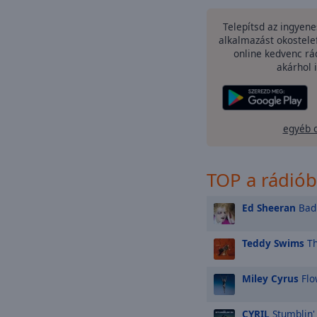
Telepítsd az ingyen
alkalmazást okostele
online kedvenc rá
akárhol i
egyéb 
TOP a rádió
Ed Sheeran
Bad 
Teddy Swims
Th
Miley Cyrus
Flo
CYRIL
Stumblin'