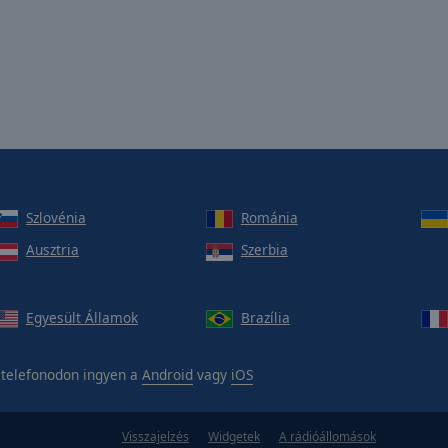
Szlovénia
Románia
Ausztria
Szerbia
Egyesült Államok
Brazília
telefonodon ingyen a
Android
vagy
iOS
Visszajelzés
Widgetek
A rádióállomások