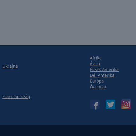
Afrika
Ázsia
Ukrajna
Észak Amerika
Dél Amerika
Európa
Óceánia
Franciaország