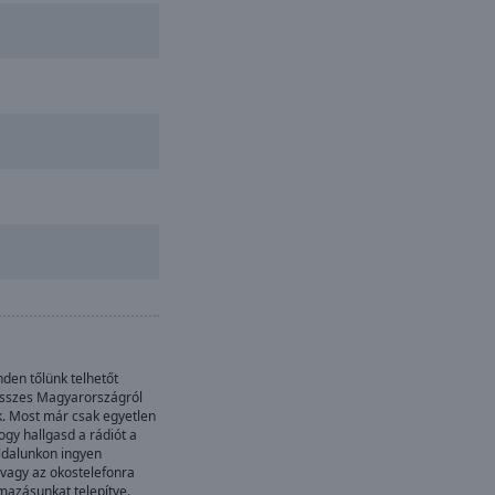
en tőlünk telhetőt
összes Magyarországról
k. Most már csak egyetlen
gy hallgasd a rádiót a
oldalunkon ingyen
 vagy az okostelefonra
mazásunkat telepítve.