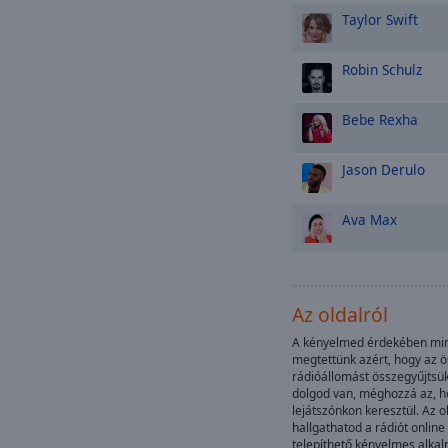
Taylor Swift
Robin Schulz
Bebe Rexha
Jason Derulo
Ava Max
Az oldalról
A kényelmed érdekében mind
megtettünk azért, hogy az 
rádióállomást összegyűjtsü
dolgod van, méghozzá az, ho
lejátszónkon keresztül. Az 
hallgathatod a rádiót online
telepíthető kényelmes alkal