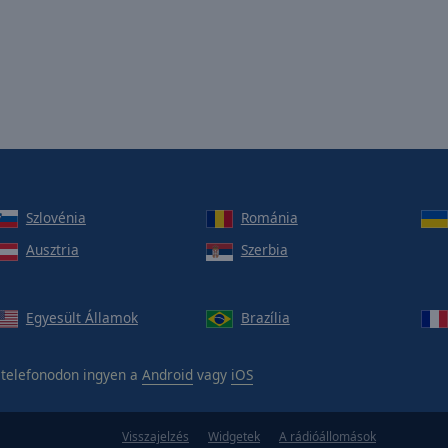
Szlovénia
Románia
Ausztria
Szerbia
Egyesült Államok
Brazília
telefonodon ingyen a
Android
vagy
iOS
Visszajelzés
Widgetek
A rádióállomások