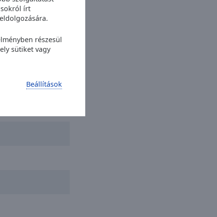
sokról írt
eldolgozására.
 élményben részesül
ly sütiket vagy
Beállítások