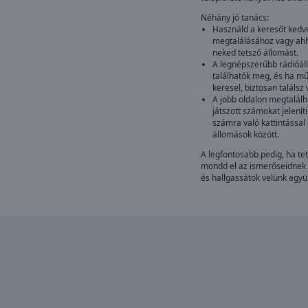
Néhány jó tanács:
Használd a keresőt kedve
megtalálásához vagy ahho
neked tetsző állomást.
A legnépszerűbb rádióáll
találhatók meg, és ha mű
keresel, biztosan találsz
A jobb oldalon megtalálh
játszott számokat jeleníti
számra való kattintással
állomások között.
A legfontosabb pedig, ha tet
mondd el az ismerőseidnek 
és hallgassátok velünk együt