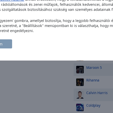
t rádióállomások és zenei műfajok, felhasználók kedvencei, állomá
David Guetta
szolgáltatások biztosításához szükség van személyes adatainak f
Ed Sheeran
egyezem' gombra, amellyel biztosítja, hogy a legjobb felhasználói
szeretné, a "Beállítások" menüpontban ki is választhatja, hogy me
Dua Lipa
retné engedélyezni.
Lady Gaga
em
Jennifer Lopez
Maroon 5
Rihanna
Calvin Harris
Coldplay