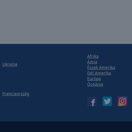
Afrika
Ázsia
Ukrajna
Észak Amerika
Dél Amerika
Európa
Óceánia
Franciaország