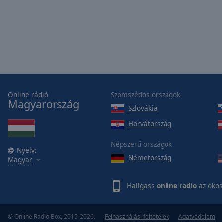
Online rádió
Szomszédos országok
Magyarország
Szlovákia
Horvátország
Népszerű országok
Nyelv:
Németország
Magyar
Hallgass
online radio
az okos
© Online Radio Box, 2015-2026.
Felhasználási feltételek
Adatvédelem