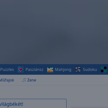
Puzzles
Pasziánsz
Mahjong
Sudoku
Műfajok
Zene
világbékét!