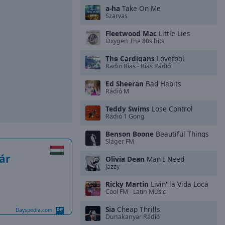
a-ha
Take On Me
Szarvas
Fleetwood Mac
Little Lies
Oxygen The 80s hits
The Cardigans
Lovefool
Radio Bias - Bias Rádió
Ed Sheeran
Bad Habits
Rádió M
Teddy Swims
Lose Control
Rádió 1 Gong
Benson Boone
Beautiful Things
Sláger FM
ár
Olivia Dean
Man I Need
Jazzy
Ricky Martin
Livin' la Vida Loca
Cool FM - Latin Music
Sia
Cheap Thrills
Dayspedia.com
Dunakanyar Rádió