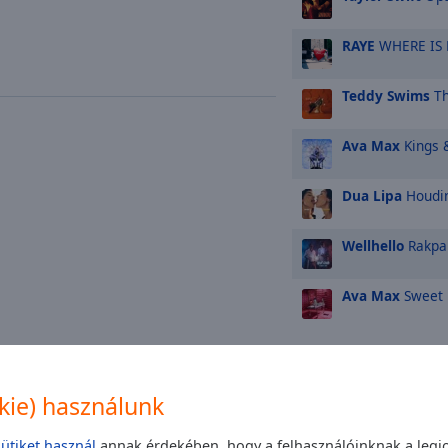
RAYE
WHERE IS
Teddy Swims
Th
Ava Max
Kings 
Dua Lipa
Houdi
Wellhello
Rakpa
Ava Max
Sweet 
TOP művész
okie) használunk
Whitney Housto
sütiket használ
annak érdekében, hogy a felhasználóinknak a legjo