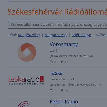
/
Duration
-:-
Székesfehérvár Rádióállom
Loaded
:
0.00%
0:00
Stream
Type
LIVE
Szűrő:
Az egész világ
Magyarország
Fejér megye
Székes
Seek to
Vorosmarty
live,
currently
behind
top40
live
LIVE
No Mercy - Where Do You Go
Remaining
0
42
Time
-
-:-
Taska
dance
pop
talk
1x
Artemas - i like the way you kiss me
Playback
Rate
1
40
Chapters
Fezen Radio