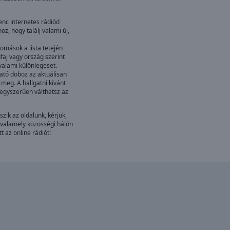
nc internetes rádiód
z, hogy találj valami új,
omások a lista tetején
faj vagy ország szerint
 valami különlegeset.
ató doboz az aktuálisan
 meg. A hallgatni kívánt
 egyszerűen válthatsz az
szik az oldalunk, kérjük,
valamely közösségi hálón
t az online rádiót!