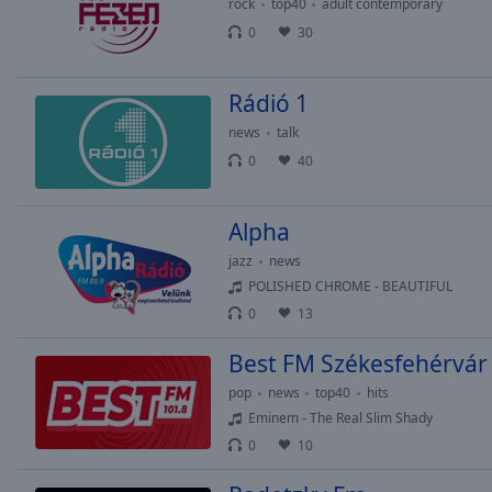
Chapters
rock
top40
adult contemporary
0
30
Descriptions
descriptions
Rádió 1
off
,
selected
news
talk
0
40
Subtitles
subtitles
Alpha
settings
,
jazz
news
opens
POLISHED CHROME - BEAUTIFUL
subtitles
settings
0
13
dialog
Best FM Székesfehérvár
subtitles
off
,
pop
news
top40
hits
selected
Eminem - The Real Slim Shady
0
10
Audio
Track