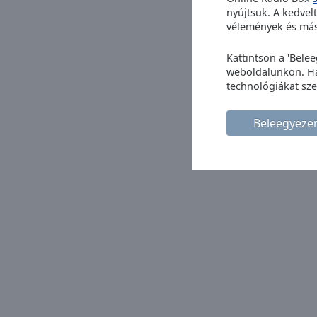
window.
nyújtsuk. A kedvel
vélemények és más 
Text
Color
Kattintson a 'Bele
weboldalunkon. Ha 
technológiákat sze
Opacity
Beleegyez
Text
Background
Color
Opacity
Caption
Area
Background
Color