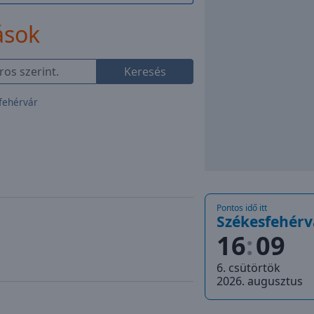
ások
Keresés
fehérvár
Pontos idő itt
Székesfehérv
16
09
6. csütörtök
2026. augusztus