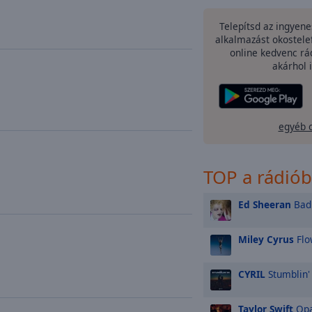
Telepítsd az ingyen
alkalmazást okostele
online kedvenc rá
akárhol i
egyéb 
TOP a rádió
Ed Sheeran
Bad 
Miley Cyrus
Flo
CYRIL
Stumblin'
Taylor Swift
Opa