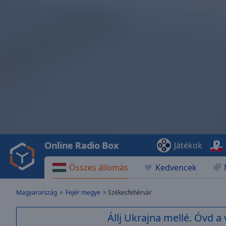
Video
Player
is
loading.
Play
Video
Online Radio Box
Játékok
Play
Skip
Összes állomás
Kedvencek
Backward
Skip
Forward
Magyarország
Fejér megye
Székesfehérvár
Mute
Current
Állj Ukrajna mellé. Óvd a 
Time
0:00