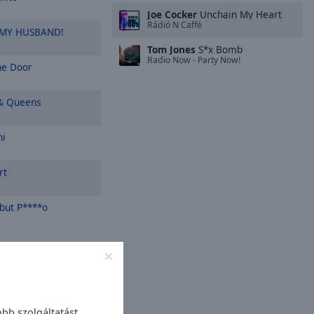
Joe Cocker
Unchain My Heart
Rádió N Caffé
 MY HUSBAND!
Tom Jones
S*x Bomb
Radio Now - Party Now!
e Door
& Queens
ni
rt
but P****o
ek
n
bb szolgáltatást