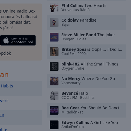
Phil Collins
Two Hearts
Youventus Rádió
es Online Radio Box
fonodra és hallgasd
Coldplay
Paradise
dióállomásaidat,
Bajai
s jársz!
Steve Miller Band
The Joker
Oxygen Oldies
Britney Spears
Oops!... I Did It Again
opciók
Cool FM - 2000's
blink-182
All the Small Things
Oxygen Indie
ban
No Mercy
Where Do You Go
Vorosmarty
Habits
Beyoncé
Halo
COOL FM - Best hits
wers
Bee Gees
You Should Be Dancing
MiRádiónkat
 In
Edwyn Collins
A Girl Like You
AnikoFmClub
lite