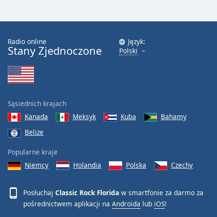
Font
Family
Radio online
Język:
Stany Zjednoczone
Polski
Reset
Done
Close
Modal
Dialog
End
Sąsiednich krajach
of
Kanada
Meksyk
Kuba
Bahamy
dialog
Belize
window.
Popularne kraje
Niemcy
Holandia
Polska
Czechy
Posłuchaj
Classic Rock Florida
w smartfonie za darmo za
pośrednictwem aplikacji na
Androida
lub
iOS
!