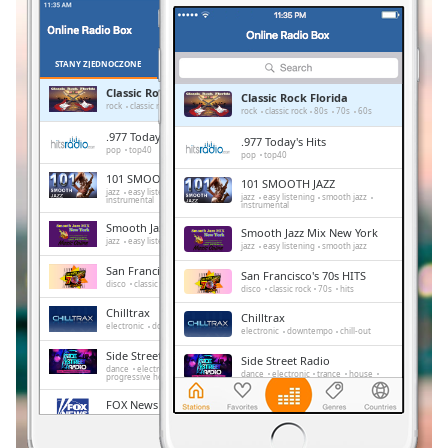
Remaining
Time
-
-:-
STANY ZJEDNOCZONE
ULUBIONE
Classic Rock Florida
Classic Rock Florida
1x
rock
classic rock
80s
70s
60s
rock
classic rock
80s
70s
60s
Playback
.977 Today's Hits
.977 Today's Hits
Rate
pop
top40
pop
top40
101 SMOOTH JAZZ
101 SMOOTH JAZZ
Chapters
jazz
easy listening
smooth jazz
jazz
easy listening
smooth jazz
instrumental
instrumental
Chapters
Smooth Jazz Mix New York
Smooth Jazz Mix New York
jazz
easy listening
smooth jazz
jazz
easy listening
smooth jazz
Descriptions
San Francisco's 70s HITS
San Francisco's 70s HITS
disco
classic rock
70s
hits
disco
classic rock
70s
hits
descriptions
Chilltrax
off
,
Chilltrax
electronic
downtempo
chill-out
electronic
downtempo
chill-out
selected
Side Street Radio
Side Street Radio
dance
electronic
trance
house
dance
electronic
trance
house
progressive house
club
Subtitles
progressive house
club
FOX News Talk
FOX News Talk
subtitles
news
talk
news
talk
settings
,
Absolute Chillout