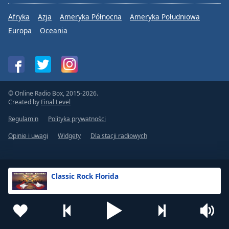
Afryka
Azja
Ameryka Północna
Ameryka Południowa
Europa
Oceania
© Online Radio Box, 2015-2026.
Created by
Final Level
Regulamin
Polityka prywatności
Opinie i uwagi
Widgety
Dla stacji radiowych
Classic Rock Florida