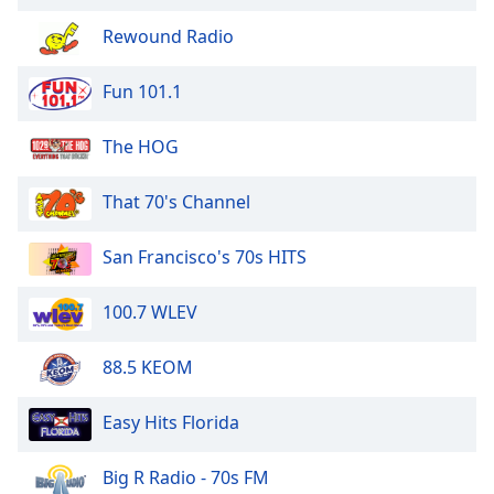
Beginning
of
Rewound Radio
dialog
window.
Fun 101.1
Escape
will
The HOG
cancel
and
close
That 70's Channel
the
window.
San Francisco's 70s HITS
Text
100.7 WLEV
Color
88.5 KEOM
Opacity
Easy Hits Florida
Text
Background
Big R Radio - 70s FM