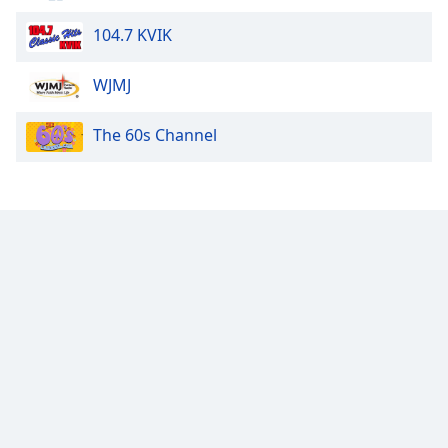
Color
104.7 KVIK
Opacity
WJMJ
Caption
The 60s Channel
Area
Background
Color
Opacity
Font
Size
Text
Edge
Style