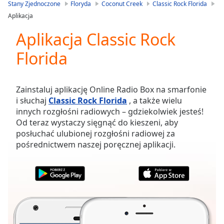
is
Stany Zjednoczone
Floryda
Coconut Creek
Classic Rock Florida
loading.
Aplikacja
Play
Video
Aplikacja Classic Rock
Play
Florida
Skip
Backward
Skip
Forward
Zainstaluj aplikację Online Radio Box na smarfonie
Mute
i słuchaj
Classic Rock Florida
, a także wielu
Current
innych rozgłośni radiowych – gdziekolwiek jesteś!
Time
0:00
Od teraz wystaczy sięgnąć do kieszeni, aby
/
posłuchać ulubionej rozgłośni radiowej za
Duration
-:-
pośrednictwem naszej poręcznej aplikacji.
Loaded
:
0.00%
Stream
Type
LIVE
Seek to
live,
currently
behind
live
LIVE