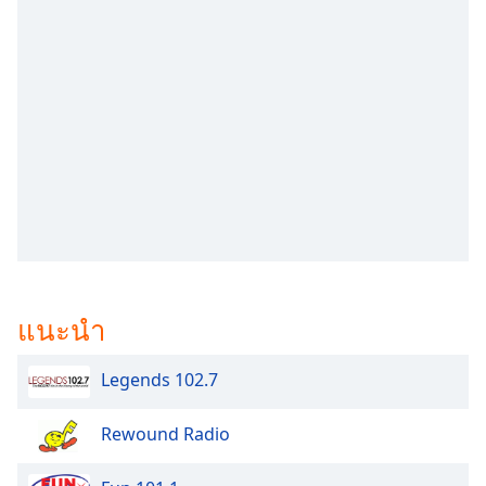
subtitles
settings
dialog
subtitles
off
,
selected
Audio
Track
Picture-
in-
Picture
Fullscreen
This
แนะนำ
is
a
modal
Legends 102.7
window.
Rewound Radio
Beginning
of