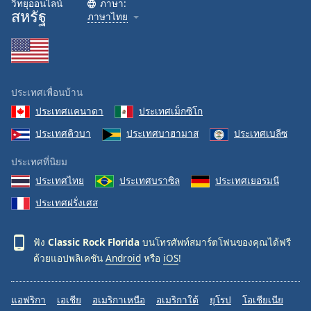
วิทยุออนไลน์
ภาษา:
สหรัฐ
Family
ภาษาไทย
Reset
Done
Close
ประเทศเพื่อนบ้าน
Modal
Dialog
ประเทศแคนาดา
ประเทศเม็กซิโก
End
ประเทศคิวบา
ประเทศบาฮามาส
ประเทศเบลีซ
of
dialog
ประเทศที่นิยม
window.
ประเทศไทย
ประเทศบราซิล
ประเทศเยอรมนี
ประเทศฝรั่งเศส
ฟัง
Classic Rock Florida
บนโทรศัพท์สมาร์ตโฟนของคุณได้ฟรี
ด้วยแอปพลิเคชัน
Android
หรือ
iOS
!
แอฟริกา
เอเชีย
อเมริกาเหนือ
อเมริกาใต้
ยุโรป
โอเชียเนีย