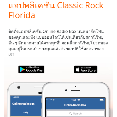
แอปพลิเคชัน Classic Rock
Play
Video
Florida
Play
Skip
Backward
Skip
ติดตั้งแอปพลิเคชัน Online Radio Box บนสมาร์ตโฟน
Forward
ของคุณและฟัง
แบบออนไลน์ได้เช่นเดียวกับสถานีวิทยุ
Mute
อื่น ๆ อีกมากมายได้จากทุกที่! ตอนนี้สถานีวิทยุโปรดของ
Current
คุณอยู่ในกระเป๋าของคุณแล้วด้วยแอปที่ใช้สะดวกของ
Time
0:00
เรา
/
Duration
-:-
Loaded
:
0.00%
Stream
Type
LIVE
Seek to
live,
currently
behind
live
LIVE
Remaining
สหรัฐ
รายการโปรด