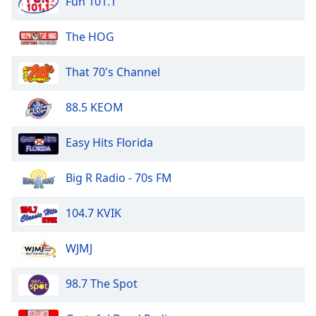
Fun 101.1
dialog
window.
The HOG
Escape
will
cancel
That 70's Channel
and
close
88.5 KEOM
the
window.
Easy Hits Florida
Text
Big R Radio - 70s FM
Color
104.7 KVIK
Opacity
WJMJ
Text
Background
98.7 The Spot
Color