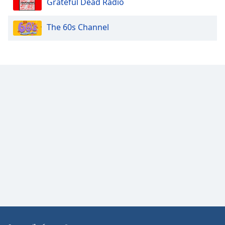
Grateful Dead Radio
Opacity
The 60s Channel
Caption
Area
Background
Color
Opacity
Font
Size
Text
Edge
Style
Font