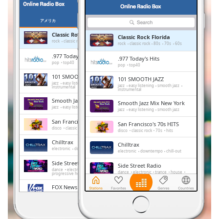
Remaining
Time
-
アメリカ
お気に入り
-:-
Classic Rock Florida
Classic Rock Florida
rock
classic rock
80s
70s
60s
rock
classic rock
80s
70s
60s
1x
.977 Today's Hits
.977 Today's Hits
pop
top40
Playback
pop
top40
Rate
101 SMOOTH JAZZ
101 SMOOTH JAZZ
jazz
easy listening
smooth jazz
jazz
easy listening
smooth jazz
instrumental
Chapters
instrumental
Smooth Jazz Mix New York
Smooth Jazz Mix New York
Chapters
jazz
easy listening
smooth jazz
jazz
easy listening
smooth jazz
San Francisco's 70s HITS
San Francisco's 70s HITS
Descriptions
disco
classic rock
70s
hits
disco
classic rock
70s
hits
Chilltrax
descriptions
Chilltrax
electronic
downtempo
chill-out
electronic
downtempo
chill-out
off
,
Side Street Radio
Side Street Radio
selected
dance
electronic
trance
house
dance
electronic
trance
house
progressive house
club
progressive house
club
FOX News Talk
Subtitles
FOX News Talk
news
talk
news
talk
subtitles
Absolute Chillout
Absolute Chillout
settings
,
lounge
downtempo
easy listening
lounge
downtempo
easy listening
chill-out