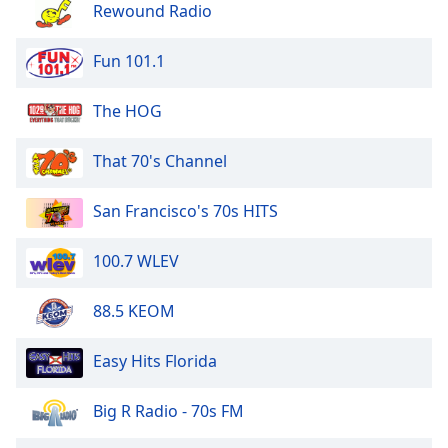
Beginning
Rewound Radio
of
dialog
Fun 101.1
window.
Escape
The HOG
will
cancel
and
That 70's Channel
close
the
San Francisco's 70s HITS
window.
100.7 WLEV
Text
Color
88.5 KEOM
Opacity
Easy Hits Florida
Text
Big R Radio - 70s FM
Background