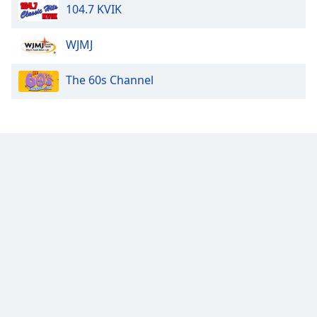
Color
104.7 KVIK
Opacity
WJMJ
The 60s Channel
Caption
Area
Background
Color
Opacity
Font
Size
Text
Edge
Style