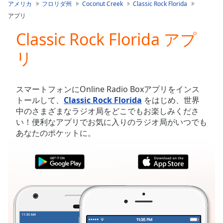
is
アメリカ
フロリダ州
Coconut Creek
Classic Rock Florida
loading.
アプリ
Play
Video
Classic Rock Florida アプ
Play
リ
Skip
Backward
Skip
Forward
スマートフォンにOnline Radio Boxアプリをインス
Mute
トールして、
Classic Rock Florida
をはじめ、世界
Current
中のさまざまなラジオ局をどこでもお楽しみくださ
Time
0:00
い！便利なアプリでお気に入りのラジオ局がいつでも
/
あなたのポケットに。
Duration
-:-
Loaded
:
0.00%
Stream
Type
LIVE
Seek to
live,
currently
behind
live
LIVE