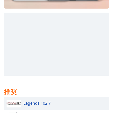
chill-out
opens
subtitles
settings
dialog
subtitles
off
,
selected
Audio
Track
Picture-
in-
Picture
Fullscreen
This
is
推奨
a
modal
window.
Legends 102.7