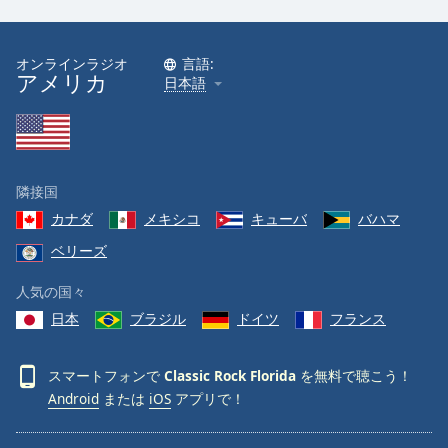
Font
Family
オンラインラジオ
言語:
アメリカ
日本語
Reset
Done
Close
Modal
隣接国
Dialog
End
カナダ
メキシコ
キューバ
バハマ
of
ベリーズ
dialog
window.
人気の国々
日本
ブラジル
ドイツ
フランス
スマートフォンで
Classic Rock Florida
を無料で聴こう！
Android
または
iOS
アプリで！