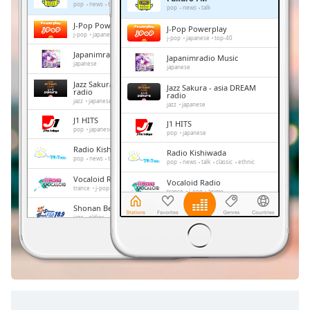
Remaining
pop
news
talk
pop
news
talk
Time
-
J-Pop Powerplay
J-Pop Powerplay
-:-
j-pop
japanese
top-40
j-pop
japanese
top-40
Japanimradio Music
Japanimradio Music
1x
japanese
japanese
Playback
Jazz Sakura - asia DREAM
Jazz Sakura - asia DREAM
Rate
radio
radio
jazz
japanese
jazz
japanese
Chapters
J1 HITS
J1 HITS
pop
japanese
pop
japanese
Chapters
Radio Kishiwada
Radio Kishiwada
pop
news
talk
classic
ethnic
pop
news
talk
classic
ethnic
Descriptions
Vocaloid Radio
Vocaloid Radio
trance
j-pop
anime
trance
j-pop
anime
descriptions
Shonan Beach FM
off
,
Shonan Beach FM
jazz
oldies
adult contemporary
hits
jazz
oldies
adult contemporary
hits
selected
FM 845
FM 845
news
talk
japan
news
talk
japan
Subtitles
subtitles
settings
,