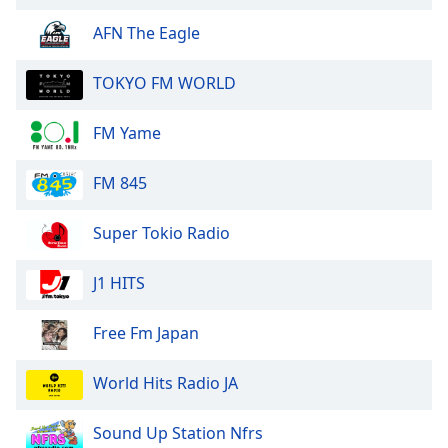
of
dialog
AFN The Eagle
window.
Escape
TOKYO FM WORLD
will
cancel
FM Yame
and
close
FM 845
the
window.
Super Tokio Radio
Text
Color
J1 HITS
Opacity
Free Fm Japan
World Hits Radio JA
Text
Background
Sound Up Station Nfrs
Color