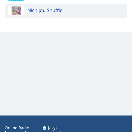
Nichijou Shuffle
Opacity
Caption
Area
Background
Color
Opacity
Font
Size
Text
Edge
Style
Online Rádio
Jazyk: