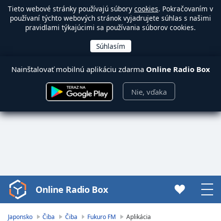
Tieto webové stránky používajú súbory
cookies
. Pokračovaním v
používaní týchto webových stránok vyjadrujete súhlas s našimi
pravidlami týkajúcimi sa používania súborov cookies.
Nainštalovať mobilnú aplikáciu zdarma
Online Radio Box
Nie, vďaka
Online Radio Box
Video
Player
is
Japonsko
Čiba
Čiba
Fukuro FM
Aplikácia