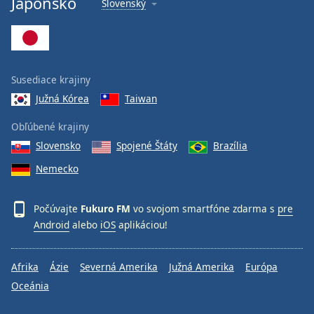
Japonsko
Slovenský
Font
Family
Reset
Susediace krajiny
Done
Južná Kórea
Taiwan
Close
Modal
Dialog
Obľúbené krajiny
End
Slovensko
Spojené Štáty
Brazília
of
dialog
Nemecko
window.
Počúvajte
Fukuro FM
vo svojom smartfóne zdarma s
pre
Android
alebo
iOS
aplikáciou!
Afrika
Ázie
Severná Amerika
Južná Amerika
Európa
Oceánia