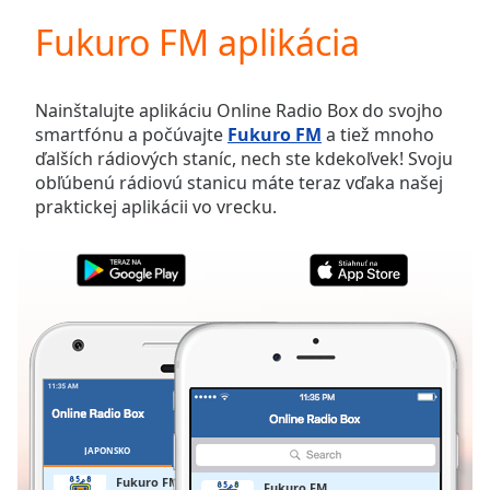
loading.
Fukuro FM aplikácia
Play
Video
Play
Skip
Nainštalujte aplikáciu Online Radio Box do svojho
Backward
smartfónu a počúvajte
Fukuro FM
a tiež mnoho
Skip
ďalších rádiových staníc, nech ste kdekoľvek! Svoju
Forward
obľúbenú rádiovú stanicu máte teraz vďaka našej
Mute
praktickej aplikácii vo vrecku.
Current
Time
0:00
/
Duration
-:-
Loaded
:
0.00%
Stream
Type
LIVE
Seek to
live,
currently
JAPONSKO
OBĽÚBENÉ
behind
live
LIVE
Fukuro FM
Fukuro FM