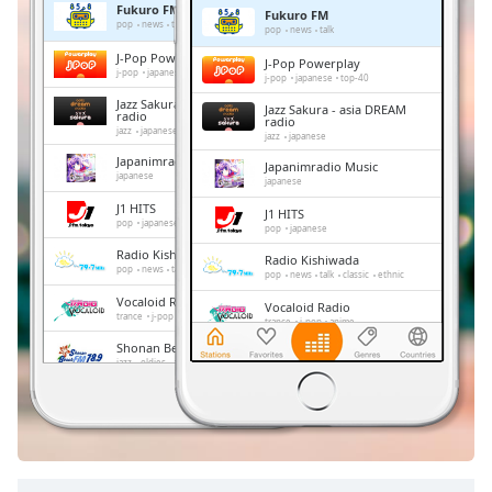
Fukuro FM
Fukuro FM
Remaining
pop
news
talk
pop
news
talk
Time
-
J-Pop Powerplay
J-Pop Powerplay
-:-
j-pop
japanese
top-40
j-pop
japanese
top-40
Jazz Sakura - asia DREAM
Jazz Sakura - asia DREAM
1x
radio
radio
jazz
japanese
jazz
japanese
Playback
Rate
Japanimradio Music
Japanimradio Music
japanese
japanese
Chapters
J1 HITS
J1 HITS
pop
japanese
pop
japanese
Chapters
Radio Kishiwada
Radio Kishiwada
pop
news
talk
classic
ethnic
pop
news
talk
classic
ethnic
Descriptions
Vocaloid Radio
Vocaloid Radio
trance
j-pop
anime
trance
j-pop
anime
descriptions
Shonan Beach FM
off
,
Shonan Beach FM
jazz
oldies
adult contemporary
hits
jazz
oldies
adult contemporary
hits
selected
FM 845
FM 845
news
talk
japan
news
talk
japan
Subtitles
subtitles
settings
,