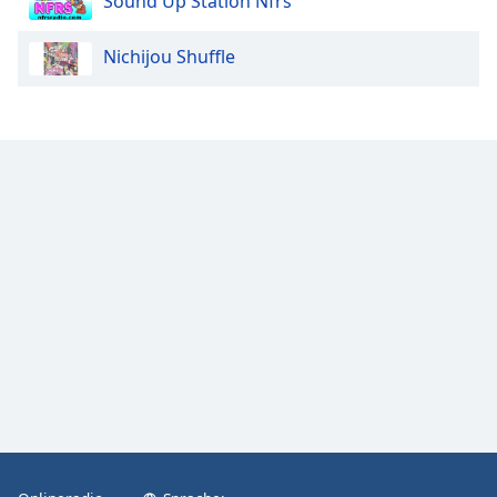
Sound Up Station Nfrs
Color
Nichijou Shuffle
Opacity
Caption
Area
Background
Color
Opacity
Font
Size
Text
Edge
Style