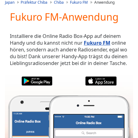
is
Japan
Präfektur Chiba
Chiba
Fukuro FM
Anwendung
loading.
Fukuro FM-Anwendung
Play
Video
Play
Skip
Installiere die Online Radio Box-App auf deinem
Backward
Handy und du kannst nicht nur
Fukuro FM
online
Skip
hören, sondern auch andere Radiosender, egal wo
Forward
du bist! Dank unserer Handy-App trägst du deinen
Mute
Lieblingsradiosender jetzt bei dir in deiner Tasche.
Current
Time
0:00
/
Duration
-:-
Loaded
:
0.00%
Stream
Type
LIVE
Seek to
live,
currently
JAPAN
FAVORITEN
behind
live
LIVE