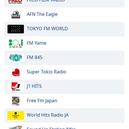
Beginning
of
dialog
AFN The Eagle
window.
Escape
TOKYO FM WORLD
will
cancel
FM Yame
and
close
FM 845
the
window.
Super Tokio Radio
Text
Color
J1 HITS
Opacity
Free Fm Japan
World Hits Radio JA
Text
Background