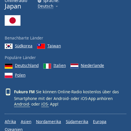
Onlineradio
Sprache:
Japan
Deutsch
Font
Family
Reset
Benachbarte Länder
Done
Südkorea
Taiwan
Close
Modal
Dialog
Populäre Länder
End
Deutschland
Italien
Niederlande
of
dialog
Polen
window.
Fukuro FM
Sie können Online-Radio kostenlos über das
Smartphone mit der Android- oder iOS-App anhören
Android-
oder
iOS-
App!
Afrika
Asien
Nordamerika
Südamerika
Europa
Ozeanien