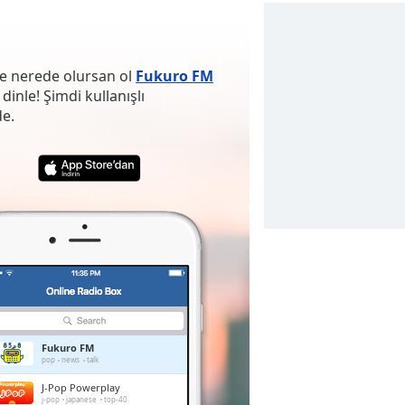
ve nerede olursan ol
Fukuro FM
inle! Şimdi kullanışlı
e.
Fukuro FM
pop
news
talk
J-Pop Powerplay
j-pop
japanese
top-40