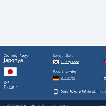
Audio
Track
Picture-
in-
Picture
Fullscreen
This
is
a
modal
window.
Çevrimiçi Radyo
Komşu ülkeler
Japonya
Güney Kore
Beginning
of
Popüler ülkeler
dialog
Almanya
window.
Dil:
Escape
Türkçe
will
Dinle
Fukuro FM
ile akıllı te
cancel
and
close