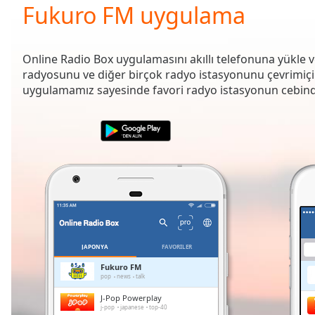
Current
Fukuro FM uygulama
Time
0:00
/
Duration
-:-
Online Radio Box uygulamasını akıllı telefonuna yükle 
Loaded
:
radyosunu ve diğer birçok radyo istasyonunu çevrimiçi d
0.00%
uygulamamız sayesinde favori radyo istasyonun cebind
0:00
Stream
Type
LIVE
Seek to
live,
currently
behind
live
LIVE
Remaining
Time
-
-:-
JAPONYA
FAVORILER
1x
Fukuro FM
pop
news
talk
Playback
Rate
J-Pop Powerplay
j-pop
japanese
top-40