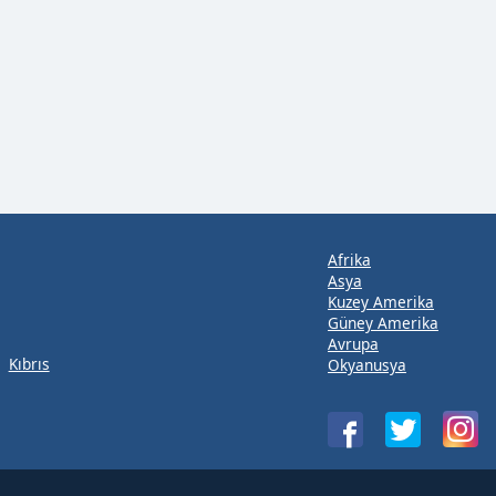
Afrika
Asya
Kuzey Amerika
Güney Amerika
Avrupa
Kıbrıs
Okyanusya