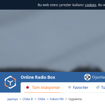
Bu web sitesi çerezler kullanır
cookies
. Bu 
Video
Player
is
loading.
Play
Video
Online Radio Box
Oyunla
Play
Skip
Tüm istasyonlar
Favoriler
Tü
Backward
Skip
Forward
Japonya
Chiba ili
Chiba
Fukuro FM
Uygulama
Mute