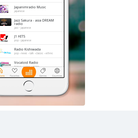
Japanimradio Music
japanese
Jazz Sakura - asia DREAM
radio
jazz
japanese
J1 HITS
pop
japanese
Radio Kishiwada
pop
news
talk
classic
ethnic
Vocaloid Radio
trance
j-pop
anime
Shonan Beach FM
jazz
oldies
adult contemporary
hits
FM 845
news
talk
japan