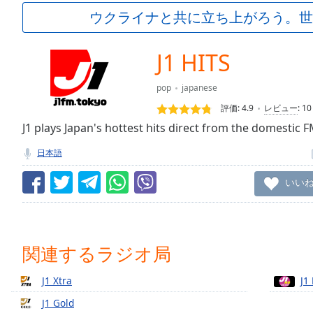
Current
ウクライナと共に立ち上がろう。世
Time
0:00
/
Duration
-:-
J1 HITS
Loaded
:
0.00%
pop
japanese
0:00
評価:
4.9
レビュー
:
10
Stream
Type
J1 plays Japan's hottest hits direct from the domestic F
LIVE
Seek to
日本語
live,
currently
behind
いい
live
LIVE
Remaining
Time
-
-:-
関連するラジオ局
1x
J1 Xtra
J1
Playback
Rate
J1 Gold