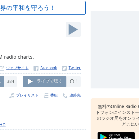
界の平和を守ろう！
M radio charts.
ウェブサイト
ね
384
ライブで聴く
1
プレイリスト
番組
連絡先
無料のOnline Radio 
トフォンにインスト
のラジオ局をオンライ
どこに
 HD