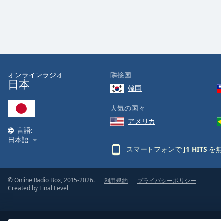
オンラインラジオ
隣接国
日本
韓国
人気の国々
アメリカ
言語:
日本語
スマートフォンで
J1 HITS
を無
© Online Radio Box, 2015-2026.
利用規約
プライバシーポリシー
Created by
Final Level