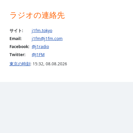
Dialog
End
ラジオの連絡先
of
dialog
window.
サイト:
j1fm.tokyo
Email:
j1fm@j1fm.com
Facebook:
@j1radio
Twitter:
@J1FM
東京の時刻
:
15:32
,
08.08.2026