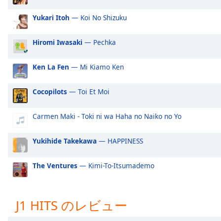
Audio
Track
Yukari Itoh
— Koi No Shizuku
Picture-
in-
Hiromi Iwasaki
— Pechka
Picture
Fullscreen
Ken La Fen
— Mi Kiamo Ken
This
is
a
Cocopilots
— Toi Et Moi
modal
window.
Carmen Maki - Toki ni wa Haha no Naiko no Yo
Beginning
Yukihide Takekawa
— HAPPINESS
of
dialog
The Ventures
— Kimi-To-Itsumademo
window.
Escape
will
cancel
J1 HITS のレビュー
and
close