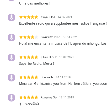
Color
Uma das melhores!
Opacity
Claya Tulpa
14.06.2021
Excellente radio qui a supplantée mes radios française !
Font
Size
Sakura22 Tokio
06.04.2021
Hola! me encanta la musica de J1, aprendo nihongo. Lo
Text
Edge
Julien LEGER
15.02.2021
Style
Superbe Radio, Merci !
Font
Family
don wells
24.11.2019
Mina san Genki..miss you from Harlem🇺🇸cnn you soon
Reset
Apayalay Op
13.11.2019
Done
Close
すごいね🤗👍
Modal