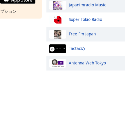
Japanimradio Music
オプション
Super Tokio Radio
Free Fm Japan
Tactacめ
Antenna Web Tokyo