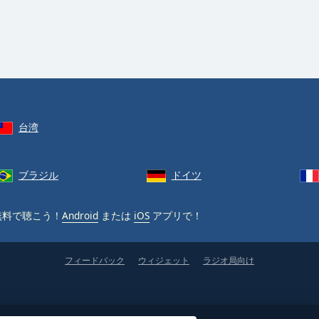
台湾
ブラジル
ドイツ
料で聴こう！
Android
または
iOS
アプリで！
フィードバック
ウィジェット
ラジオ局向け