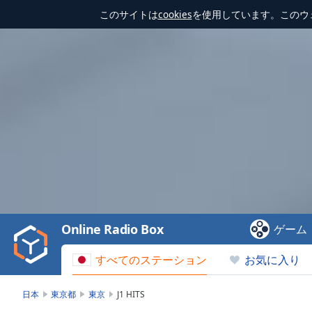
このサイトは
cookies
を使用しています。このウ
Video
Player
is
loading.
Play
Video
Online Radio Box
ゲーム
Play
Skip
すべてのステーション
お気に入り
Backward
Skip
Forward
日本
東京都
東京
J1 HITS
Mute