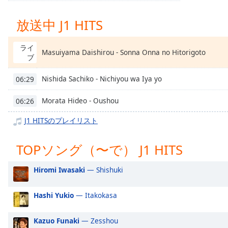
Chapters
放送中 J1 HITS
Chapters
Descriptions
ライ
Masuiyama Daishirou - Sonna Onna no Hitorigoto
ブ
descriptions
off
,
Nishida Sachiko - Nichiyou wa Iya yo
06:29
selected
Morata Hideo - Oushou
06:26
Subtitles
J1 HITSのプレイリスト
subtitles
settings
,
opens
TOPソング（〜で） J1 HITS
subtitles
settings
Hiromi Iwasaki
— Shishuki
dialog
subtitles
Hashi Yukio
— Itakokasa
off
,
selected
Kazuo Funaki
— Zesshou