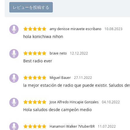
the
window.
Text
amy denisse miravete escribano
10.08.2023
Color
hola konichiwa nihon
Opacity
brave neto
12.12.2022
Best radio ever
Text
Background
Miguel Bauer
27.11.2022
Color
la mejor estación de radio que puede existir. Saludos 
Opacity
Jose Alfredo Hincapie Gonzales
04.10.2022
Hola saludos desde campeón medio
Caption
Area
Background
Hanamori Walker ?VtuberBR
11.07.2022