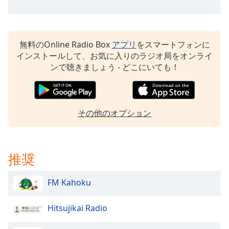
Beginning
of
dialog
window.
無料のOnline Radio Box
アプリ
をスマートフォンに
Escape
インストールして、お気に入りのラジオ局をオンライ
will
ンで聴きましょう - どこにいても！
cancel
and
close
the
その他のオプション
window.
Text
Color
推奨
Opacity
FM Kahoku
Text
Hitsujikai Radio
Background