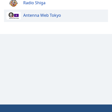
Radio Shiga
Font
Family
Antenna Web Tokyo
Reset
Done
Close
Modal
Dialog
End
of
dialog
window.