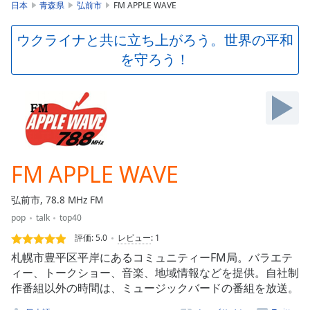
is
日本
青森県
弘前市
FM APPLE WAVE
loading.
Play
ウクライナと共に立ち上がろう。世界の平和
Video
を守ろう！
Play
Skip
Backward
Skip
Forward
Mute
Current
Time
0:00
FM APPLE WAVE
/
Duration
-:-
弘前市, 78.8 MHz FM
Loaded
:
pop
talk
top40
0.00%
Stream
評価:
5.0
レビュー
:
1
Type
LIVE
札幌市豊平区平岸にあるコミュニティーFM局。バラエテ
Seek to
ィー、トークショー、音楽、地域情報などを提供。自社制
live,
作番組以外の時間は、ミュージックバードの番組を放送。
currently
behind
live
LIVE