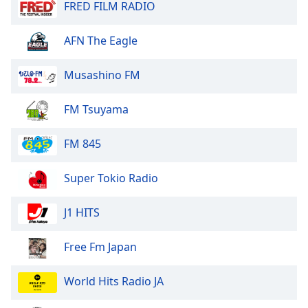
Color
FRED FILM RADIO
AFN The Eagle
Opacity
Musashino FM
Caption
Area
FM Tsuyama
Background
Color
FM 845
Opacity
Super Tokio Radio
Font
J1 HITS
Size
Free Fm Japan
Text
Edge
World Hits Radio JA
Style