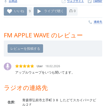
日本語
ウェブサイト
Remaining
Time
-
いいね
9
ライブで聴く
0
-:-
連絡先
1x
Playback
FM APPLE WAVE のレビュー
Rate
Chapters
Chapters
Descriptions
User
18.02.2026
descriptions
アップルウェーブをいつも聞いてます。
off
,
selected
ラジオの連絡先
Subtitles
subtitles
青森県弘前市土手町３８ したどてスカイパークビ
住所:
settings
,
ル２Ｆ