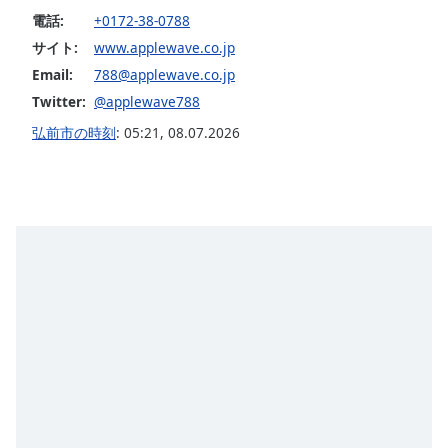
opens
電話:
+0172-38-0788
subtitles
サイト:
www.applewave.co.jp
settings
Email:
788@applewave.co.jp
dialog
Twitter:
@applewave788
subtitles
off
,
弘前市の時刻
:
05:21
,
08.07.2026
selected
Audio
Track
Picture-
in-
Picture
Fullscreen
This
is
a
modal
window.