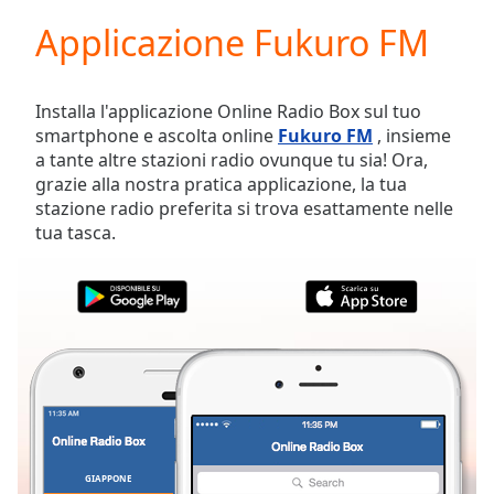
loading.
Applicazione Fukuro FM
Play
Video
Play
Skip
Installa l'applicazione Online Radio Box sul tuo
Backward
smartphone e ascolta online
Fukuro FM
, insieme
Skip
a tante altre stazioni radio ovunque tu sia! Ora,
Forward
grazie alla nostra pratica applicazione, la tua
Mute
stazione radio preferita si trova esattamente nelle
Current
tua tasca.
Time
0:00
/
Duration
-:-
Loaded
:
0.00%
Stream
Type
LIVE
Seek to
live,
currently
behind
live
LIVE
GIAPPONE
PREFERITI