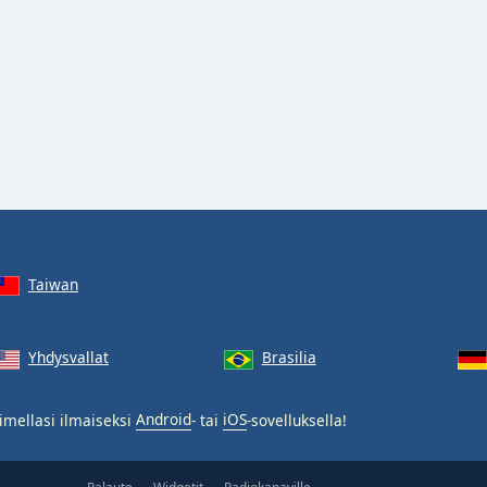
Taiwan
Yhdysvallat
Brasilia
imellasi ilmaiseksi
Android
- tai
iOS
-sovelluksella!