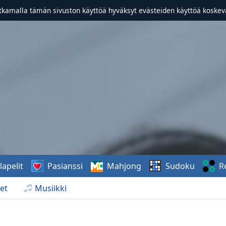
atkamalla tämän sivuston käyttöä hyväksyt evästeiden käyttöä koske
lapelit
Pasianssi
Mahjong
Sudoku
R
et
Musiikki