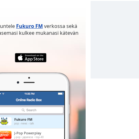
uuntele
Fukuro FM
verkossa sekä
iasemasi kulkee mukanasi kätevän
Fukuro FM
pop
news
talk
J-Pop Powerplay
j-pop
japanese
top-40