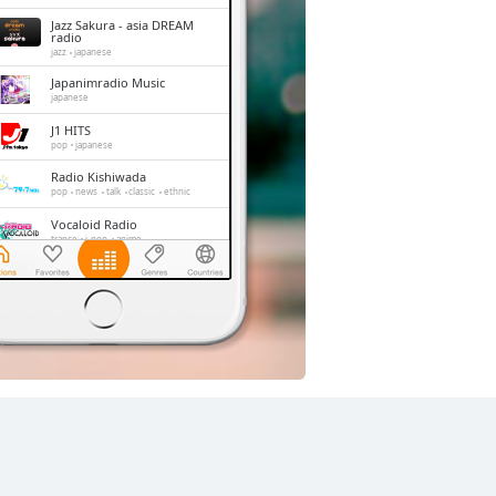
Jazz Sakura - asia DREAM
radio
jazz
japanese
Japanimradio Music
japanese
J1 HITS
pop
japanese
Radio Kishiwada
pop
news
talk
classic
ethnic
Vocaloid Radio
trance
j-pop
anime
Shonan Beach FM
jazz
oldies
adult contemporary
hits
FM 845
news
talk
japan