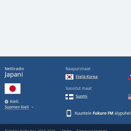
Audio
Track
Picture-
in-
Picture
Fullscreen
This
is
a
modal
window.
Nettiradio
Naapurimaat
Japani
Etelä-Korea
Beginning
of
Suositut maat
dialog
Suomi
window.
Kieli:
Escape
Suomen kieli
will
Kuuntele
Fukuro FM
älypuhel
cancel
and
close