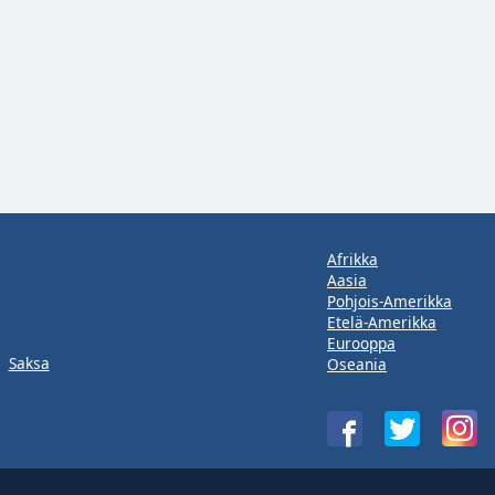
Afrikka
Aasia
Pohjois-Amerikka
Etelä-Amerikka
Eurooppa
Saksa
Oseania