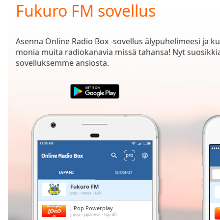
Current
Fukuro FM sovellus
Time
0:00
/
Duration
-:-
Asenna Online Radio Box -sovellus älypuhelimeesi ja k
Loaded
:
monia muita radiokanavia missä tahansa! Nyt suosikk
0.00%
sovelluksemme ansiosta.
0:00
Stream
Type
LIVE
Seek to
live,
currently
behind
live
LIVE
Remaining
Time
-
-:-
JAPANI
SUOSIKIT
1x
Fukuro FM
pop
news
talk
Playback
Rate
J-Pop Powerplay
j-pop
japanese
top-40