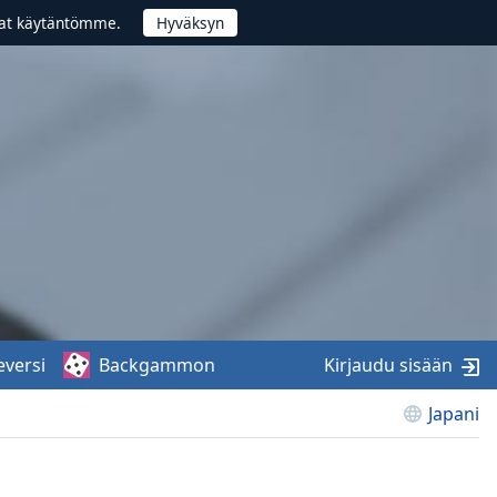
vat käytäntömme.
eversi
Backgammon
Kirjaudu sisään
Japani