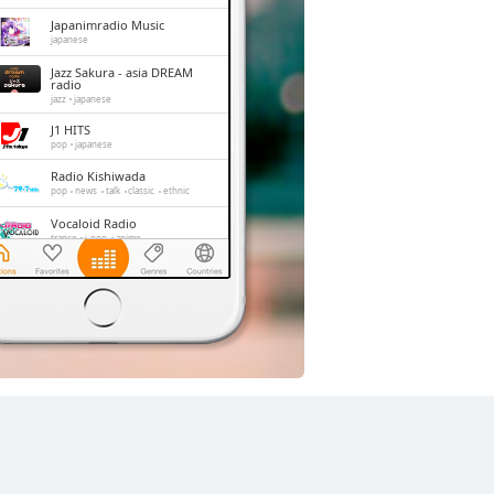
Japanimradio Music
japanese
Jazz Sakura - asia DREAM
radio
jazz
japanese
J1 HITS
pop
japanese
Radio Kishiwada
pop
news
talk
classic
ethnic
Vocaloid Radio
trance
j-pop
anime
Shonan Beach FM
jazz
oldies
adult contemporary
hits
FM 845
news
talk
japan