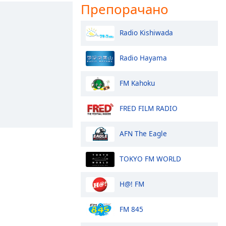
Препорачано
Radio Kishiwada
Radio Hayama
FM Kahoku
FRED FILM RADIO
AFN The Eagle
TOKYO FM WORLD
H@! FM
FM 845