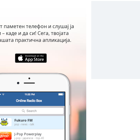
от паметен телефон и слушај ја
– каде и да си! Сега, твојата
ашата практична апликација.
Fukuro FM
pop
news
talk
J-Pop Powerplay
j-pop
japanese
top-40