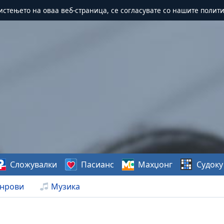
истењето на оваа веб-страница, се согласувате со нашите полит
Сложувалки
Пасианс
Махџонг
Судоку
нрови
Музика