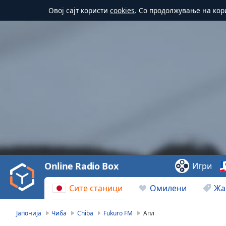
Овој сајт користи
cookies
. Со продолжување на кор
Video
Player
is
loading.
Play
Video
Online Radio Box
Игри
Play
Skip
Сите станици
Омилени
Жа
Backward
Skip
Forward
Јапонија
Чиба
Chiba
Fukuro FM
Апл
Mute