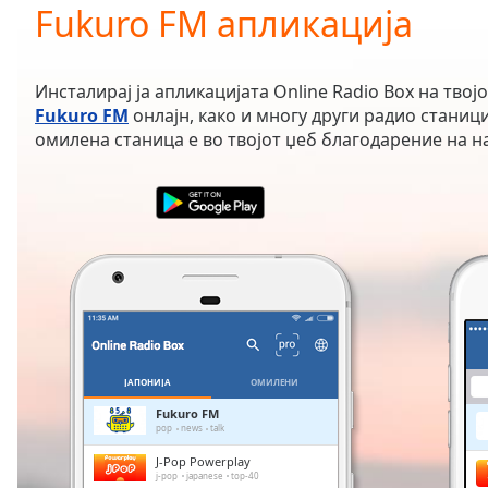
Current
Fukuro FM апликација
Time
0:00
/
Duration
-:-
Инсталирај ја апликацијата Online Radio Box на твој
Loaded
:
Fukuro FM
онлајн, како и многу други радио станици 
0.00%
омилена станица е во твојот џеб благодарение на н
0:00
Stream
Type
LIVE
Seek to
live,
currently
behind
live
LIVE
Remaining
Time
-
-:-
ЈАПОНИЈА
ОМИЛЕНИ
1x
Fukuro FM
pop
news
talk
Playback
Rate
J-Pop Powerplay
j-pop
japanese
top-40