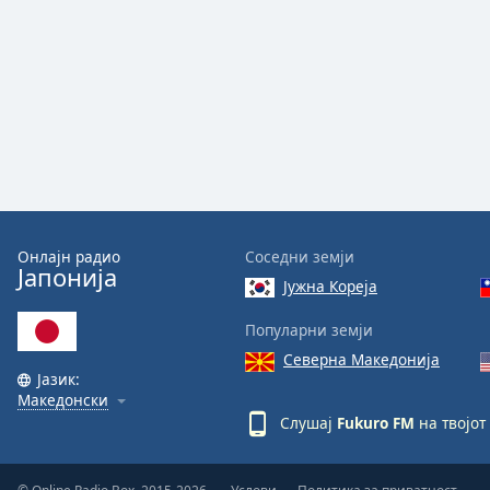
Audio
Track
Picture-
in-
Picture
Fullscreen
This
is
a
modal
window.
Онлајн радио
Соседни земји
Јапонија
Јужна Кореја
Beginning
of
Популарни земји
dialog
Северна Македонија
window.
Јазик:
Escape
Македонски
will
Слушај
Fukuro FM
на твојот
cancel
and
close