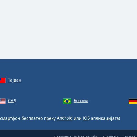
Тајван
САД
Бразил
 смартфон бесплатно преку
Android
или
iOS
апликацијата!