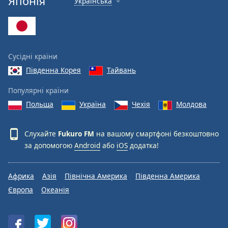
Японія
Українська
Font
Family
Reset
Сусідні країни
Done
Південна Корея
Тайвань
Close
Modal
Dialog
Популярні країни
End
Польща
Україна
Чехія
Молдова
of
dialog
window.
Слухайте
Fukuro FM
на вашому смартфоні безкоштовно
за допомогою
Android
або
iOS
додатка!
Африка
Азія
Північна Америка
Південна Америка
Європа
Океанія