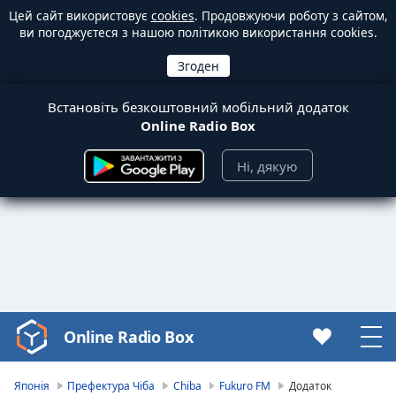
Цей сайт використовує
cookies
. Продовжуючи роботу з сайтом,
ви погоджуєтеся з нашою політикою використання cookies.
Встановіть безкоштовний мобільний додаток
Online Radio Box
Ні, дякую
Online Radio Box
Video
Player
is
Японія
Префектура Чіба
Chiba
Fukuro FM
Додаток