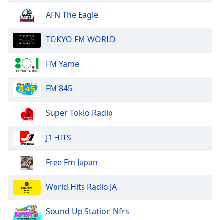
of
dialog
AFN The Eagle
window.
Escape
TOKYO FM WORLD
will
cancel
FM Yame
and
close
FM 845
the
window.
Super Tokio Radio
Text
Color
J1 HITS
Opacity
Free Fm Japan
World Hits Radio JA
Text
Background
Sound Up Station Nfrs
Color