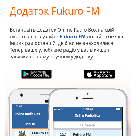
loading.
Додаток Fukuro FM
Play
Video
Play
Skip
Встановіть додаток Online Radio Box на свій
Backward
смартфон і слухайте
Fukuro FM
онлайн і безліч
Skip
інших радіостанцій, де б ви не знаходилися!
Forward
Тепер ваше улюблене радіо у вас в кишені
Mute
завдяки нашому зручному додатку.
Current
Time
0:00
/
Duration
-:-
Loaded
:
0.00%
Stream
Type
LIVE
Seek to
live,
currently
ЯПОНІЯ
ОБРАНЕ
behind
live
LIVE
Fukuro FM
Fukuro FM