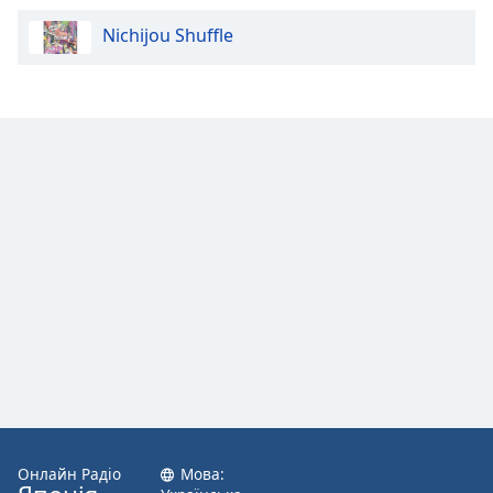
Nichijou Shuffle
Opacity
Caption
Area
Background
Color
Opacity
Font
Size
Text
Edge
Style
Онлайн Радіо
Мова: