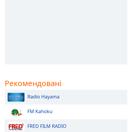
subtitles
settings
dialog
subtitles
off
,
selected
Audio
Track
Picture-
in-
Picture
Рекомендовані
Fullscreen
This
is
Radio Hayama
a
modal
FM Kahoku
window.
FRED FILM RADIO
Beginning