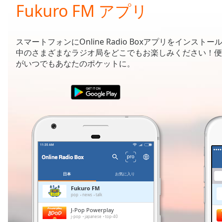
Current
Fukuro FM アプリ
Time
0:00
/
Duration
-:-
スマートフォンにOnline Radio Boxアプリをインストー
Loaded
:
中のさまざまなラジオ局をどこでもお楽しみください！便
0.00%
がいつでもあなたのポケットに。
0:00
Stream
Type
LIVE
Seek to
live,
currently
behind
live
LIVE
Remaining
Time
-
-:-
日本
お気に入り
1x
Fukuro FM
pop
news
talk
Playback
Rate
J-Pop Powerplay
j-pop
japanese
top-40