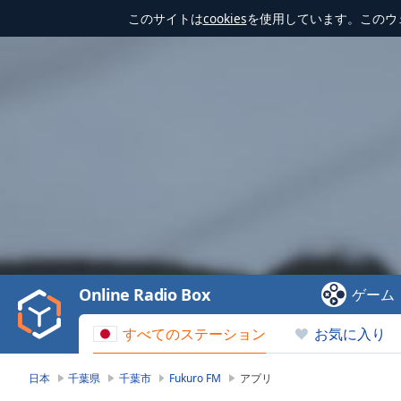
このサイトは
cookies
を使用しています。このウ
Video
Player
is
loading.
Play
Video
Online Radio Box
ゲーム
Play
Skip
すべてのステーション
お気に入り
Backward
Skip
Forward
日本
千葉県
千葉市
Fukuro FM
アプリ
Mute