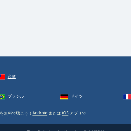
台湾
ブラジル
ドイツ
を無料で聴こう！
Android
または
iOS
アプリで！