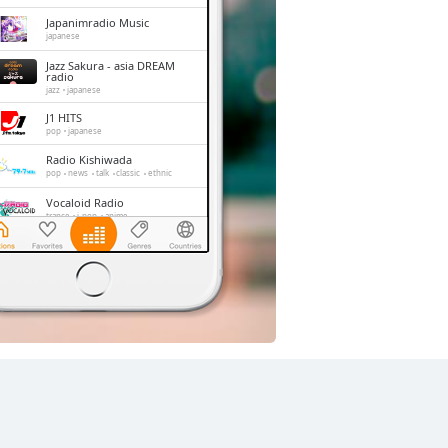
Japanimradio Music
japanese
Jazz Sakura - asia DREAM
radio
jazz
japanese
J1 HITS
pop
japanese
Radio Kishiwada
pop
news
talk
classic
ethnic
Vocaloid Radio
trance
j-pop
anime
Shonan Beach FM
jazz
oldies
adult contemporary
hits
FM 845
news
talk
japan