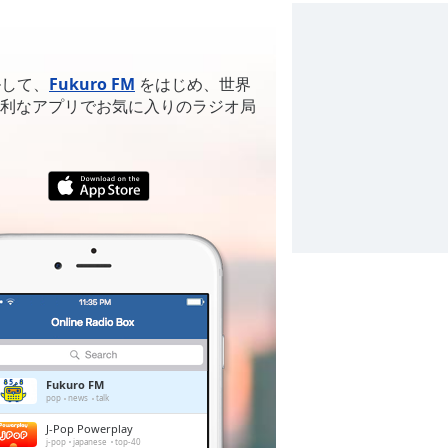
ルして、
Fukuro FM
をはじめ、世界
利なアプリでお気に入りのラジオ局
Fukuro FM
pop
news
talk
J-Pop Powerplay
j-pop
japanese
top-40