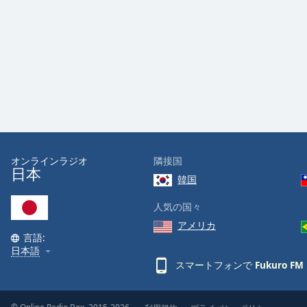
Audio
Track
Picture-
in-
Picture
Fullscreen
This
is
a
modal
window.
オンラインラジオ
隣接国
日本
韓国
Beginning
of
人気の国々
dialog
アメリカ
window.
言語:
Escape
日本語
will
スマートフォンで
Fukuro FM
cancel
and
close