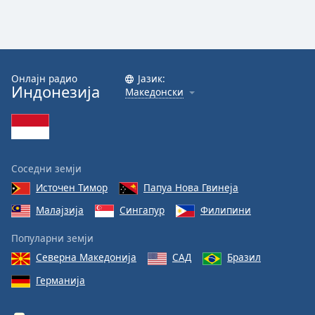
Онлајн радио
Јазик:
Индонезија
Македонски
Соседни земји
Источен Тимор
Папуа Нова Гвинеја
Малајзија
Сингапур
Филипини
Популарни земји
Северна Македонија
САД
Бразил
Германија