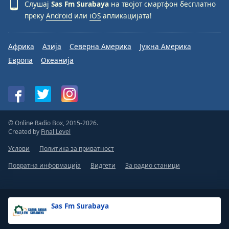
Слушај
Sas Fm Surabaya
на твојот смартфон бесплатно
преку
Android
или
iOS
апликацијата!
Африка
Азија
Северна Америка
Јужна Америка
Европа
Океанија
© Online Radio Box, 2015-2026.
Created by
Final Level
Услови
Политика за приватност
Повратна информација
Видгети
За радио станици
Sas Fm Surabaya