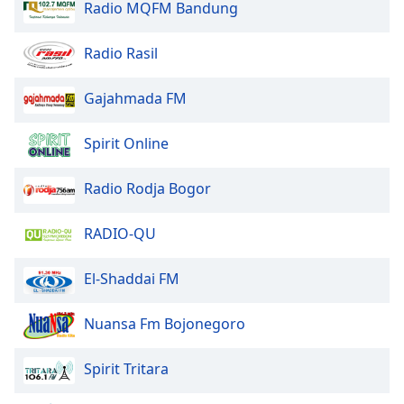
Color
Radio MQFM Bandung
Radio Rasil
Opacity
Gajahmada FM
Caption
Area
Spirit Online
Background
Color
Radio Rodja Bogor
Opacity
RADIO-QU
Font
El-Shaddai FM
Size
Nuansa Fm Bojonegoro
Text
Edge
Spirit Tritara
Style