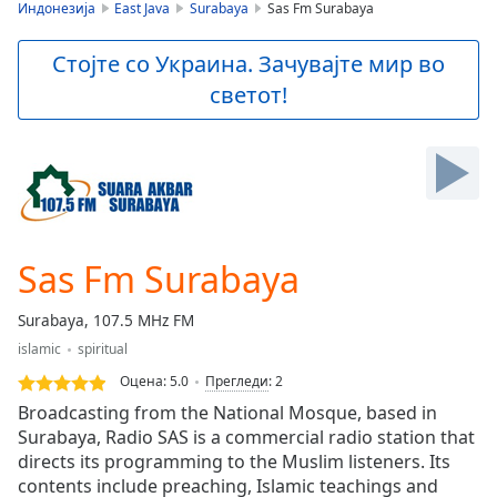
is
Индонезија
East Java
Surabaya
Sas Fm Surabaya
loading.
Play
Стојте со Украина. Зачувајте мир во
Video
светот!
Play
Skip
Backward
Skip
Forward
Mute
Current
Time
0:00
Sas Fm Surabaya
/
Duration
-:-
Surabaya, 107.5 MHz FM
Loaded
:
islamic
spiritual
0.00%
Stream
Оцена:
5.0
Прегледи
:
2
Type
LIVE
Broadcasting from the National Mosque, based in
Seek to
Surabaya, Radio SAS is a commercial radio station that
live,
directs its programming to the Muslim listeners. Its
currently
behind
contents include preaching, Islamic teachings and
live
LIVE