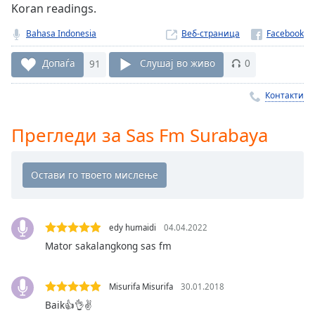
Koran readings.
Remaining
Time
-
Bahasa Indonesia
Веб-страница
-:-
Допаѓа
91
Слушај во живо
0
1x
Playback
Контакти
Rate
Прегледи за Sas Fm Surabaya
Chapters
Chapters
Descriptions
descriptions
off
,
edy humaidi
04.04.2022
selected
Mator sakalangkong sas fm
Subtitles
Misurifa Misurifa
30.01.2018
subtitles
Baik👍👌✌
settings
,