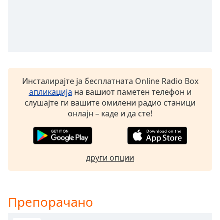
Beginning
of
dialog
window.
Escape
will
cancel
and
Инсталирајте ја бесплатната Online Radio Box
close
апликација
на вашиот паметен телефон и
the
слушајте ги вашите омилени радио станици
window.
онлајн – каде и да сте!
Text
Color
други опции
Opacity
Препорачано
Text
Background