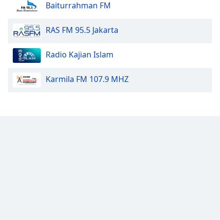
Baiturrahman FM
Font
Family
RAS FM 95.5 Jakarta
Radio Kajian Islam
Reset
Done
Karmila FM 107.9 MHZ
Close
Modal
Dialog
End
of
dialog
window.