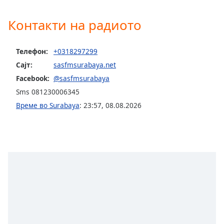
opens
subtitles
Контакти на радиото
settings
dialog
Телефон:
+0318297299
subtitles
off
,
Сајт:
sasfmsurabaya.net
selected
Facebook:
@sasfmsurabaya
Sms 081230006345
Audio
Track
Време во Surabaya
:
23:57
,
08.08.2026
Picture-
in-
Picture
Fullscreen
This
is
a
modal
window.