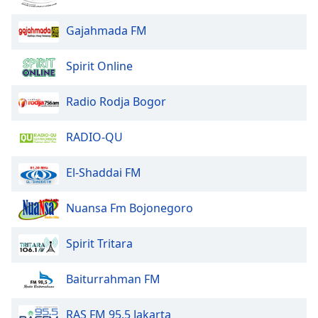
Gajahmada FM
Opacity
Spirit Online
Caption
Area
Radio Rodja Bogor
Background
Color
RADIO-QU
Opacity
El-Shaddai FM
Font
Nuansa Fm Bojonegoro
Size
Spirit Tritara
Text
Edge
Baiturrahman FM
Style
RAS FM 95.5 Jakarta