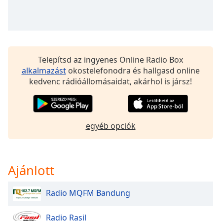
of
dialog
window.
Escape
will
cancel
Telepítsd az ingyenes Online Radio Box
and
alkalmazást
okostelefonodra és hallgasd online
close
kedvenc rádióállomásaidat, akárhol is jársz!
the
window.
Text
egyéb opciók
Color
Opacity
Ajánlott
Text
Radio MQFM Bandung
Background
Color
Radio Rasil