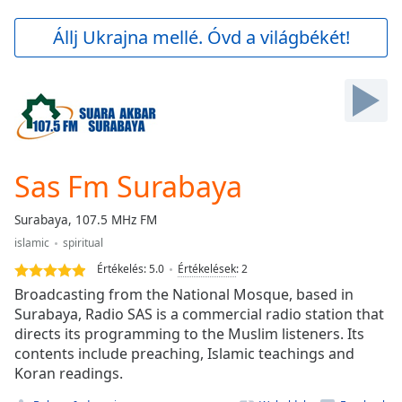
loading.
Play
Állj Ukrajna mellé. Óvd a világbékét!
Video
Play
Skip
Backward
Skip
Forward
Mute
Current
Sas Fm Surabaya
Time
0:00
/
Surabaya, 107.5 MHz FM
Duration
-:-
islamic
spiritual
Loaded
:
0.00%
Értékelés:
5.0
Értékelések
:
2
Stream
Broadcasting from the National Mosque, based in
Type
LIVE
Surabaya, Radio SAS is a commercial radio station that
directs its programming to the Muslim listeners. Its
Seek to
live,
contents include preaching, Islamic teachings and
currently
Koran readings.
behind
live
LIVE