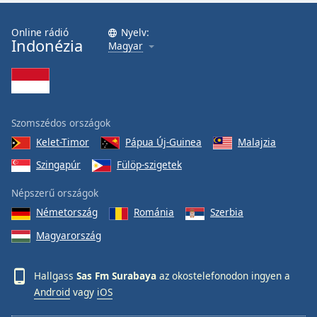
Online rádió
Nyelv:
Indonézia
Magyar
Szomszédos országok
Kelet-Timor
Pápua Új-Guinea
Malajzia
Szingapúr
Fülöp-szigetek
Népszerű országok
Németország
Románia
Szerbia
Magyarország
Hallgass
Sas Fm Surabaya
az okostelefonodon ingyen a
Android
vagy
iOS