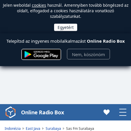
Jelen weboldal
cookies
használ. Amennyiben tovább böngészed az
oldalt, elfogadod a cookies használatára vonatkozó
szabályzatunkat.
Telepítsd az ingyenes mobilalkalmazást
Online Radio Box
Nem, köszönöm
Online Radio Box
Video
Player
is
Indonézia
East Java
Surabaya
Sas Fm Surabaya