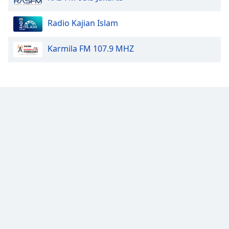
Font
Family
Radio Kajian Islam
Karmila FM 107.9 MHZ
Reset
Done
Close
Modal
Dialog
End
of
dialog
window.