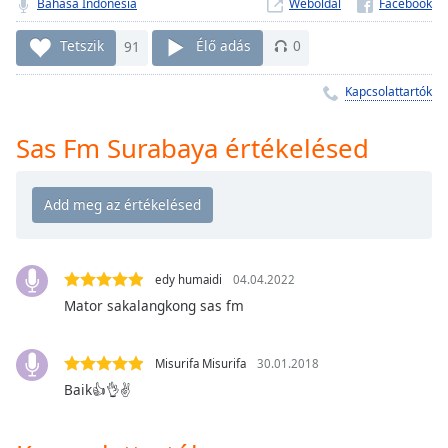
Remaining
Bahasa Indonesia
Weboldal
Time
-
-:-
Tetszik
91
Élő adás
0
1x
Kapcsolattartók
Playback
Rate
Sas Fm Surabaya értékelésed
Chapters
Chapters
Descriptions
edy humaidi
04.04.2022
descriptions
off
,
Mator sakalangkong sas fm
selected
Misurifa Misurifa
30.01.2018
Subtitles
Baik👍👌✌
subtitles
settings
,