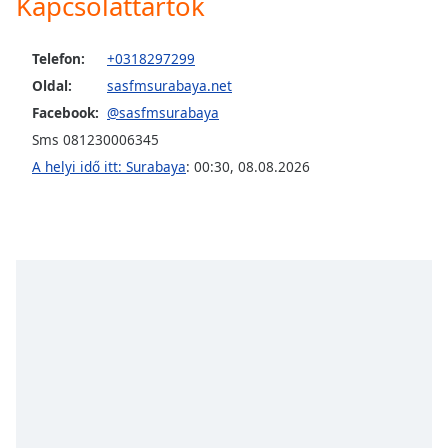
Kapcsolattartók
opens
subtitles
settings
Telefon:
+0318297299
dialog
Oldal:
sasfmsurabaya.net
subtitles
off
,
Facebook:
@sasfmsurabaya
selected
Sms 081230006345
A helyi idő itt: Surabaya
:
00:30
,
08.08.2026
Audio
Track
Picture-
in-
Picture
Fullscreen
This
is
a
modal
window.
Beginning