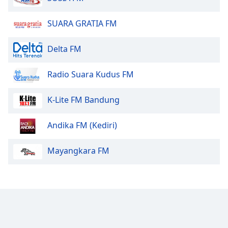
Font
Family
SUARA GRATIA FM
Delta FM
Reset
Done
Radio Suara Kudus FM
Close
Modal
Dialog
K-Lite FM Bandung
End
of
dialog
Andika FM (Kediri)
window.
Mayangkara FM