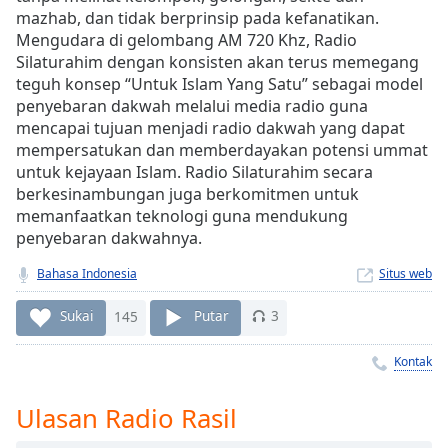
Remaining
mazhab, dan tidak berprinsip pada kefanatikan.
Time
-
Mengudara di gelombang AM 720 Khz, Radio
-:-
Silaturahim dengan konsisten akan terus memegang
teguh konsep “Untuk Islam Yang Satu” sebagai model
1x
penyebaran dakwah melalui media radio guna
Playback
mencapai tujuan menjadi radio dakwah yang dapat
Rate
mempersatukan dan memberdayakan potensi ummat
Chapters
untuk kejayaan Islam. Radio Silaturahim secara
berkesinambungan juga berkomitmen untuk
Chapters
memanfaatkan teknologi guna mendukung
penyebaran dakwahnya.
Descriptions
Bahasa Indonesia
Situs web
descriptions
off
,
Sukai
145
Putar
3
selected
Kontak
Subtitles
subtitles
Ulasan Radio Rasil
settings
,