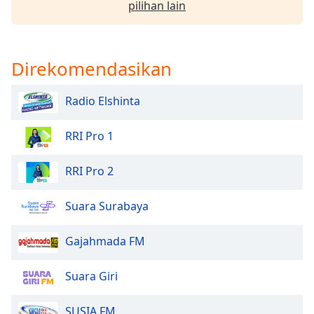
pilihan lain
Opacity
Direkomendasikan
Caption
Area
Radio Elshinta
Background
Color
RRI Pro 1
Opacity
RRI Pro 2
Font
Suara Surabaya
Size
Gajahmada FM
Text
Edge
Suara Giri
Style
SUSIA FM