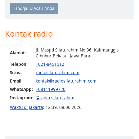
opens
subtitles
settings
dialog
subtitles
Kontak radio
off
,
selected
Jl. Masjid Silaturahim No.36, Kalimanggis -
Alamat:
Audio
Cibubur Bekasi - Jawa Barat
Track
Telepon:
+021-8451512
Picture-
Situs:
radiosilaturahim.com
in-
Picture
Email:
kontak@radiosilaturahim.com
Fullscreen
WhatsApp:
+08111999720
This
Instagram:
@radio.silaturahim
is
a
Waktu di Jakarta
:
12:39
,
08.06.2026
modal
window.
Beginning