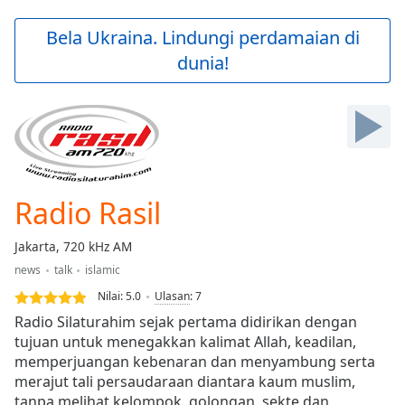
loading.
Play
Bela Ukraina. Lindungi perdamaian di
Video
dunia!
Play
Skip
Backward
Skip
Forward
Mute
Current
Time
0:00
Radio Rasil
/
Duration
-:-
Jakarta, 720 kHz AM
Loaded
:
news
talk
islamic
0.00%
Stream
Nilai:
5.0
Ulasan
:
7
Type
LIVE
Radio Silaturahim sejak pertama didirikan dengan
Seek to
tujuan untuk menegakkan kalimat Allah, keadilan,
live,
memperjuangan kebenaran dan menyambung serta
currently
behind
merajut tali persaudaraan diantara kaum muslim,
live
LIVE
tanpa melihat kelompok, golongan, sekte dan