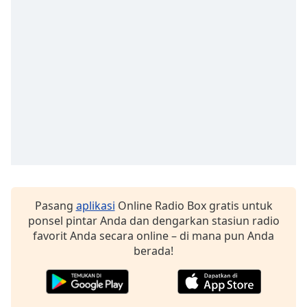
of
dialog
window.
Escape
will
cancel
and
close
the
window.
Text
Color
Pasang
aplikasi
Online Radio Box gratis untuk
ponsel pintar Anda dan dengarkan stasiun radio
Opacity
favorit Anda secara online – di mana pun Anda
berada!
Text
Background
Color