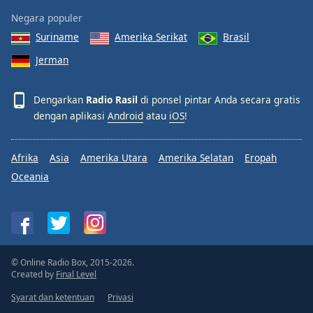
Negara populer
Suriname
Amerika Serikat
Brasil
Jerman
Dengarkan
Radio Rasil
di ponsel pintar Anda secara gratis
dengan aplikasi
Android
atau
iOS
!
Afrika
Asia
Amerika Utara
Amerika Selatan
Eropah
Oceania
© Online Radio Box, 2015-2026.
Created by
Final Level
Syarat dan ketentuan
Privasi